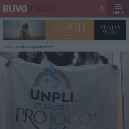
MENU
Home
Notizie e aggiornamenti