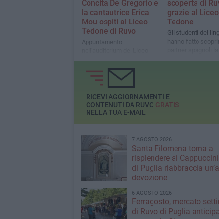
Concita De Gregorio e
scoperta di Ru
la cantautrice Erica
grazie al Liceo
Mou ospiti al Liceo
Tedone
Tedone di Ruvo
Gli studenti del lin
hanno fatto scoprir
Appuntamento
partner spagnoli la
nell'auditorium del Liceo
Cattedrale ruvese e
ruvese
località limitrofe
RICEVI AGGIORNAMENTI E
CONTENUTI DA RUVO
GRATIS
NELLA TUA E-MAIL
7 AGOSTO 2026
Santa Filomena torna a
risplendere ai Cappuccini
di Puglia riabbraccia un’
devozione
6 AGOSTO 2026
Ferragosto, mercato sett
di Ruvo di Puglia anticipa