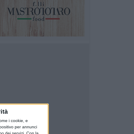
ità
ome i cookie, e
spositivo per annunci
o dei servizi.
Con la