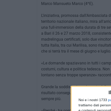
Marco Mansueto Marco (4^E).
L'iniziativa, promossa dall'Ambasciata d
territorio nazionale italiano, mira all'ar
una full-immersion della durata di tre 
a Bari il 26 e 27 marzo 2018, consistent
madrelingua certificati, solo due vincitor
tutta Italia, tra cui Marilisa, sono risult
che si terrà tra il mese di giugno e luglio
«Le domande spaziavano in tutti i campi: 
costumi, cultura e politica tedesca. Non
lontano senza troppe speranze» racconta
Grande la soddisfazione da parte della 
I
risultato conseguito e sempre pronta ad
sempre più.
Noi e i nostri 1733
p
trattiamo dati person
«Perché - ha continuato Marilisa - la sod
e contenuti personali