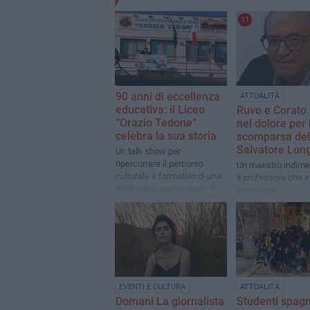
11
90 anni di eccellenza
ATTUALITÀ
educativa: il Liceo
Ruvo e Corato 
“Orazio Tedone”
nel dolore per 
celebra la sua storia
scomparsa del 
Salvatore Lon
Un talk show per
ripercorrere il percorso
Un maestro indimen
culturale e formativo di una
il professore che 
delle istituzioni scolastiche
a pensare
più longeve di Ruvo di Puglia
EVENTI E CULTURA
ATTUALITÀ
Domani La giornalista
Studenti spagno