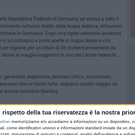
ella Repubblica Federale di Germania ed estesa a tutto il
ricchimento culturale diretto della lingua tedesca, attraverso
settimane in Germania. Dopo una rigida selezione avvenuta
e in un colloquio a porte aperte in lingua tedesca con
i per regione, per un totale di 36 studenti provenienti da
ati idonei al viaggio-soggiorno in uno dei Länder tedeschi,
.
generalità, esperienze, pensiero critico, simulazioni,
 pensavo che ce l'avrei fatta: sognavo questo viaggio da
 ancora incredula Marilisa.
docente di lingua tedesca, Angela Malerba, entusiasta del
l rispetto della tua riservatezza è la nostra prior
 infondere la passione per una lingua che sorprende
artner
memorizziamo e/o accediamo a informazioni su un dispositivo, c
ali, come identificatori univoci e informazioni standard inviate da un di
disfazione più grande è il vedere che, nonostante tutte le
zzati, misurazione di annunci e contenuti, analisi dell'audience e svilupp