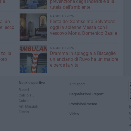
ale
prevenzione degli incendi e alla
o
tutela dell'ambiente
6 AGOSTO 2026
a, un
Festa del Santissimo Salvatore:
ce: ecco
oggi la solenne Messa con il
vescovo Mons. Domenico Basile
5 AGOSTO 2026
zo, la
Dramma in spiaggia a Bisceglie:
Coro
un anziano di Ruvo ha un malore
e perde la vita
Notizie sportive
Altri sport
Basket
Segnalazioni iReport
Calcio a 5
Calcio
Previsioni meteo
Arti Marziali
I
Tennis
R
Video
R
t