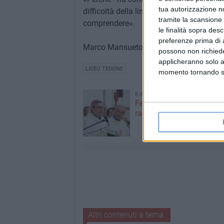
tua autorizzazione no
difficoltà della lingua tedesca, noi rius
tramite la scansione 
comprendere».
le finalità sopra des
preferenze prima di 
Marco Mansueto (4^E) e Marilisa Casca
possono non richieder
applicheranno solo a
LICEO TEDONE
momento tornando su 
8 AGOSTO 2026
Festa del SS. Salvatore, 
raccoglie in preghiera –
Altri contenuti a tema