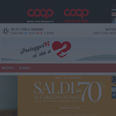
PI
vit
25.5
°C
CIELO SERENO
NOTIZ
33.5°
OGGI MIN
25°
MAX
A
RUVO
DIRETTORE
ANTO
lup
METEO
VIDEO
un
co
Ruv