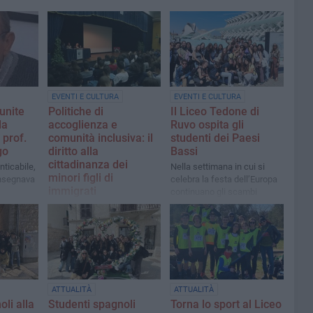
EVENTI E CULTURA
EVENTI E CULTURA
unite
Politiche di
Il Liceo Tedone di
la
accoglienza e
Ruvo ospita gli
prof.
comunità inclusiva: il
studenti dei Paesi
go
diritto alla
Bassi
cittadinanza dei
ticabile,
Nella settimana in cui si
minori figli di
insegnava
celebra la festa dell’Europa
immigrati
continuano gli scambi
culturali con gli altri Paesi
Un convegno per riflettere
sulla cittadinanza civica dei
minori figli di immigrati e
costruire una comunità
inclusiva, con interventi
istituzionali e testimonianze
di vita
ATTUALITÀ
ATTUALITÀ
li alla
Studenti spagnoli
Torna lo sport al Liceo