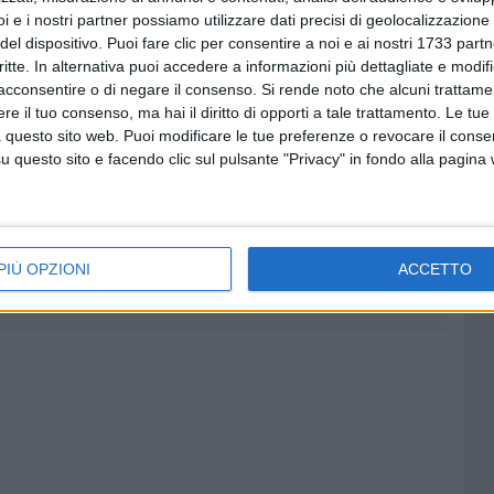
i e i nostri partner possiamo utilizzare dati precisi di geolocalizzazione 
ciamo ad esprimerci, ad appassionarci e a farci
del dispositivo. Puoi fare clic per consentire a noi e ai nostri 1733 partn
critte. In alternativa puoi accedere a informazioni più dettagliate e modif
acconsentire o di negare il consenso.
Si rende noto che alcuni trattamen
rano (3^E)
e il tuo consenso, ma hai il diritto di opporti a tale trattamento. Le tue
 questo sito web. Puoi modificare le tue preferenze o revocare il conse
questo sito e facendo clic sul pulsante "Privacy" in fondo alla pagina
8 AGOSTO 2026
Ruvo si
“Ruvo aveva il mare”, la Pro Loco
 LE FOTO
racconta l’antico legame della
PIÙ OPZIONI
ACCETTO
città con l’Adriatico