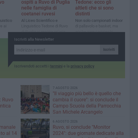
vo
ospiti a Ruvo di Puglia
Tedone: ecco gli
nelle famiglia di
altleti che si sono
coetanei ruvesi
distinti
guistico
Al Liceo Scientifico e
Non solo campionati indoor
e ai
Linguistico Tedone di Ruvo
di pallavolo e basket, ma
di Puglia si respira un’aria
anche gare campestri
 altre
internazionale
provinciali
Iscriviti alla Newsletter
Iscriviti
Iscrivendoti accetti i
termini
e la
privacy policy
7 AGOSTO 2026
"Il viaggio più bello è quello che
: Ruvo
cambia il cuore": si conclude il
antica
Campo Scuola della Parrocchia
San Michele Arcangelo
6 AGOSTO 2026
imanale
Ruvo, si conclude "Monitor
to al 14
2024": due giornate dedicate alla