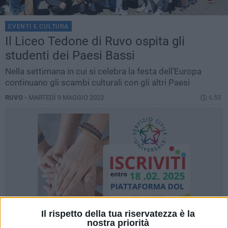
EVENTI E CULTURA
Il Liceo Tedone di Ruvo ospita gli
studenti dei Paesi Bassi
Nella settimana in cui si celebra la festa dell’Europa
continuano gli scambi culturali con gli altri Paesi
RUVO -
MARTEDÌ 9 MAGGIO 2023
6.55
Il rispetto della tua riservatezza è la
nostra priorità