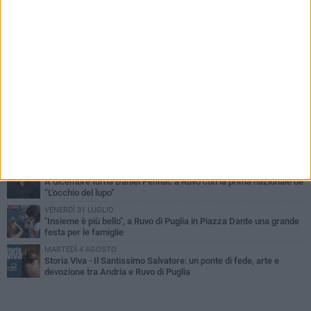
PIÙ LETTI QUESTA SETTIMANA
MERCOLEDÌ 5 AGOSTO
Dramma in spiaggia a Bisceglie: un anziano di Ruvo ha un malore
e perde la vita
MARTEDÌ 4 AGOSTO
Santi Medici di Ruvo di Puglia, la Pia Unione chiama a raccolta le
imprese
VENERDÌ 31 LUGLIO
Pino Minafra sigilla il Beat Onto Jazz Festival: il canto immortale
della banda pugliese
LUNEDÌ 3 AGOSTO
A dicembre torna Daniel Pennac a Ruvo con la prima nazionale de
“L’occhio del lupo”
VENERDÌ 31 LUGLIO
"Insieme è più bello", a Ruvo di Puglia in Piazza Dante una grande
festa per le famiglie
MARTEDÌ 4 AGOSTO
Storia Viva - Il Santissimo Salvatore: un ponte di fede, arte e
devozione tra Andria e Ruvo di Puglia