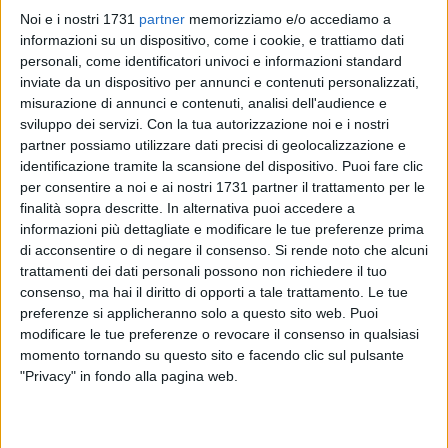
Noi e i nostri 1731
partner
memorizziamo e/o accediamo a
informazioni su un dispositivo, come i cookie, e trattiamo dati
personali, come identificatori univoci e informazioni standard
8
inviate da un dispositivo per annunci e contenuti personalizzati,
misurazione di annunci e contenuti, analisi dell'audience e
sviluppo dei servizi.
Con la tua autorizzazione noi e i nostri
Il Liceo Tedone di Ruvo di Puglia incontra l'Irlanda, i Paesi
partner possiamo utilizzare dati precisi di geolocalizzazione e
identificazione tramite la scansione del dispositivo. Puoi fare clic
Bassi e il Portogallo. Nella settimana in cui si celebra la
per consentire a noi e ai nostri 1731 partner il trattamento per le
festa dell'Europa (9 maggio), gli studenti del liceo linguistico
finalità sopra descritte. In alternativa puoi accedere a
ruvese continuano il loro viaggio tra studio e scambio
informazioni più dettagliate e modificare le tue preferenze prima
culturale grazie al progetto Erasmus+. Solo pochi giorni fa è
di acconsentire o di negare il consenso.
Si rende noto che alcuni
terminata con successo la seconda fase dello scambio
trattamenti dei dati personali possono non richiedere il tuo
linguistico e culturale tra lo stesso "Tedone" e l'IES "Pintor R.
consenso, ma hai il diritto di opporti a tale trattamento. Le tue
Requena di Caudete, che si è svolta in Spagna dal 17 al 24
preferenze si applicheranno solo a questo sito web. Puoi
modificare le tue preferenze o revocare il consenso in qualsiasi
aprile scorsi.
momento tornando su questo sito e facendo clic sul pulsante
"Privacy" in fondo alla pagina web.
«L'Europa – raccontano gli stessi studenti - continente denso
di storia ma ancora in costruzione, è lo spazio comune,
concreto e ideale, in cui conviviamo tra innumerevoli