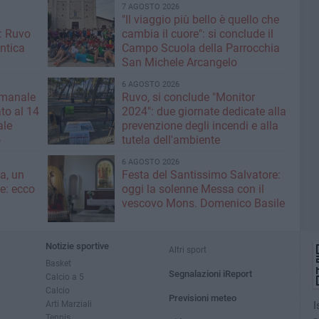
7 AGOSTO 2026
"Il viaggio più bello è quello che
: Ruvo
cambia il cuore": si conclude il
antica
Campo Scuola della Parrocchia
San Michele Arcangelo
6 AGOSTO 2026
imanale
Ruvo, si conclude "Monitor
to al 14
2024": due giornate dedicate alla
ale
prevenzione degli incendi e alla
o
tutela dell'ambiente
6 AGOSTO 2026
a, un
Festa del Santissimo Salvatore:
ce: ecco
oggi la solenne Messa con il
vescovo Mons. Domenico Basile
Notizie sportive
Altri sport
Basket
Segnalazioni iReport
Calcio a 5
Calcio
Previsioni meteo
Arti Marziali
I
Tennis