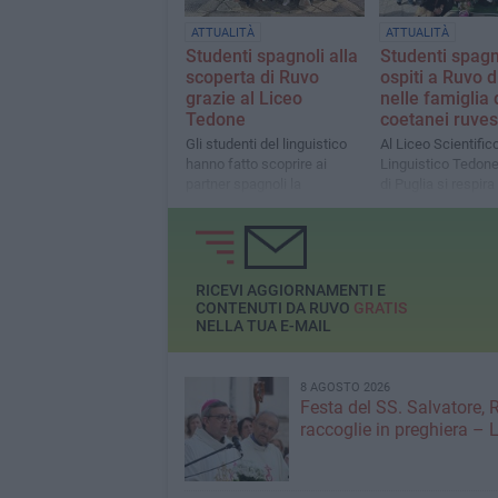
ATTUALITÀ
ATTUALITÀ
Studenti spagnoli alla
Studenti spagn
scoperta di Ruvo
ospiti a Ruvo d
grazie al Liceo
nelle famiglia 
Tedone
coetanei ruves
Gli studenti del linguistico
Al Liceo Scientific
hanno fatto scoprire ai
Linguistico Tedone
partner spagnoli la
di Puglia si respira
Cattedrale ruvese e altre
internazionale
località limitrofe
RICEVI AGGIORNAMENTI E
CONTENUTI DA RUVO
GRATIS
NELLA TUA E-MAIL
8 AGOSTO 2026
Festa del SS. Salvatore, 
raccoglie in preghiera –