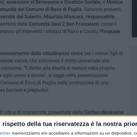
i, assessore al Benessere e Giustizia Sociale
, e
Monica
Comunità del Comune di Ruvo di Puglia
. Saranno presenti,
iversità del Salento,
Maurizio Moscara, responsabile
sentanti della
Comunità Oasi 2 San Francesco
, come il
ranno gli interventi i sindaci di Ruvo e Corato,
Pasquale
riconoscimento della cittadinanza civica
per i minori figli di
nde valore, che sottolinea il diritto universale alla
comunità. "Il diritto alla libertà di restare nella propria
 a ogni uomo e donna", si legge nella presentazione
l Comune di Ruvo di Puglia nella costruzione di una
e barriere e pregiudizi.
di vita e di migrazione, presentate dalla
Caritas diocesana
 persona il percorso dell'integrazione. Un momento di
l rispetto della tua riservatezza è la nostra prior
re al centro le voci dei protagonisti, rendendo tangibile
artner
memorizziamo e/o accediamo a informazioni su un dispositivo, c