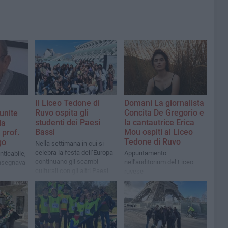
Il Liceo Tedone di
Domani La giornalista
Ruvo ospita gli
Concita De Gregorio e
unite
studenti dei Paesi
la cantautrice Erica
la
Bassi
Mou ospiti al Liceo
prof.
Tedone di Ruvo
go
Nella settimana in cui si
celebra la festa dell’Europa
Appuntamento
ticabile,
continuano gli scambi
nell'auditorium del Liceo
insegnava
culturali con gli altri Paesi
ruvese