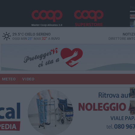
PI
vit
29.5
°C
CIELO SERENO
NOTIZ
32°
OGGI MIN
25°
MAX
A
RUVO
DIRETTORE
ANTO
un
METEO
VIDEO
lup
co
Pa