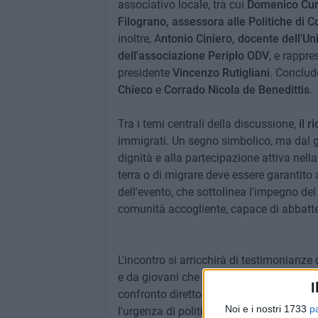
associativo locale, tra cui
Domenico Curc
Filograno, assessora alle Politiche di 
inoltre, A
ntonio Ciniero, docente dell'Un
dell'associazione Periplo ODV
, e rappre
presidente
Vincenzo Rutigliani
. Conclude
Chieco
e
Corrado Nicola de Benedittis
.
Tra i temi centrali della discussione,
il 
immigrati. Un segno simbolico, ma dal gra
dignità e alla partecipazione attiva nella 
terra o di migrare deve essere garantito
dell'evento, che sottolinea l'impegno de
comunità accogliente, capace di abbatter
L'incontro si arricchirà di testimonianze 
e da giovani che hanno vissuto in prima
I
confronto diretto che permetterà di mette
Noi e i nostri 1733
p
l'urgenza di politiche inclusive.