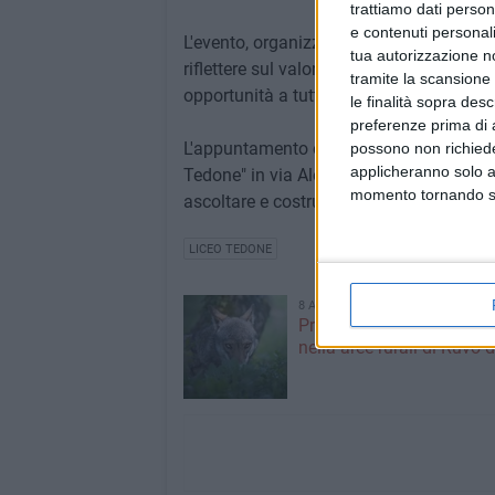
trattiamo dati person
e contenuti personali
L'evento, organizzato con il supporto de
tua autorizzazione no
riflettere sul valore della diversità cultu
tramite la scansione 
opportunità a tutti i cittadini, indipende
le finalità sopra des
preferenze prima di 
L'appuntamento è fissato per mercoledì 
possono non richieder
applicheranno solo a
Tedone" in via Alessandro Volta 13. Un i
momento tornando su 
ascoltare e costruire insieme una realtà 
LICEO TEDONE
8 AGOSTO 2026
Probabile presenza di un
nella aree rurali di Ruvo d