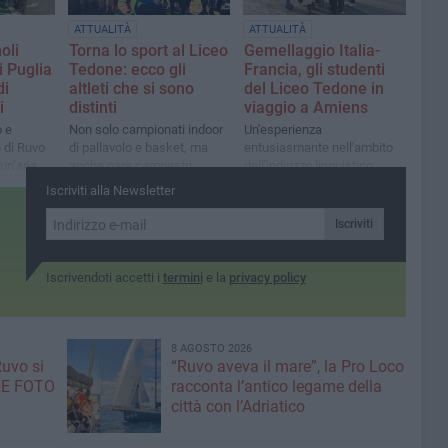
ATTUALITÀ
ATTUALITÀ
oli
Torna lo sport al Liceo
Gemellaggio Italia-
i Puglia
Tedone: ecco gli
Francia, gli studenti
di
altleti che si sono
del Liceo Tedone in
i
distinti
viaggio a Amiens
o e
Non solo campionati indoor
Un'esperienza
 di Ruvo
di pallavolo e basket, ma
entusiasmante nell'ambito
 un’aria
anche gare campestri
dell'indirizzo linguistico
provinciali
Iscriviti alla Newsletter
Iscriviti
Iscrivendoti accetti i
termini
e la
privacy policy
8 AGOSTO 2026
Ruvo si
“Ruvo aveva il mare”, la Pro Loco
 LE FOTO
racconta l’antico legame della
città con l’Adriatico