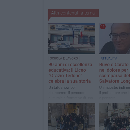
Altri contenuti a tema
11
SCUOLA E LAVORO
ATTUALITÀ
90 anni di eccellenza
Ruvo e Corato 
educativa: il Liceo
nel dolore per 
“Orazio Tedone”
scomparsa del 
celebra la sua storia
Salvatore Lon
Un talk show per
Un maestro indimen
ripercorrere il percorso
il professore che 
culturale e formativo di una
a pensare
delle istituzioni scolastiche
più longeve di Ruvo di Puglia