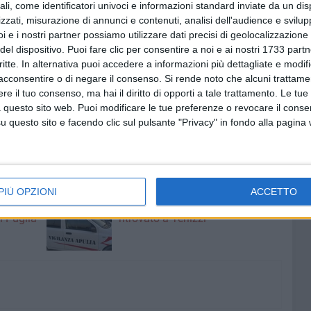
ali, come identificatori univoci e informazioni standard inviate da un di
zzati, misurazione di annunci e contenuti, analisi dell'audience e svilupp
l progetto
La Dote e la Rete
, vuole offrire un momento per
i e i nostri partner possiamo utilizzare dati precisi di geolocalizzazione 
rale e sulle sfide ancora aperte nel garantire pari
del dispositivo. Puoi fare clic per consentire a noi e ai nostri 1733 partn
ntemente dalla loro origine.
critte. In alternativa puoi accedere a informazioni più dettagliate e modif
acconsentire o di negare il consenso.
Si rende noto che alcuni trattamen
20 novembre, presso l'Auditorium del Liceo "Orazio
e il tuo consenso, ma hai il diritto di opporti a tale trattamento. Le tue
 questo sito web. Puoi modificare le tue preferenze o revocare il conse
nvito aperto a tutta la comunità ruvese per discutere,
questo sito e facendo clic sul pulsante "Privacy" in fondo alla pagina
più inclusiva.
PIÙ OPZIONI
ACCETTO
8 AGOSTO 2026
 lupo
Furgone rubato a Ruvo di Puglia
i Puglia
ritrovato a Terlizzi