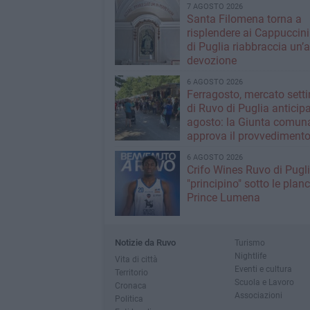
7 AGOSTO 2026
Santa Filomena torna a
risplendere ai Cappuccini
di Puglia riabbraccia un’
devozione
6 AGOSTO 2026
Ferragosto, mercato sett
di Ruvo di Puglia anticipa
agosto: la Giunta comun
approva il provvediment
6 AGOSTO 2026
Crifo Wines Ruvo di Pugli
"principino" sotto le plan
Prince Lumena
Notizie da Ruvo
Turismo
Nightlife
Vita di città
Eventi e cultura
Territorio
Scuola e Lavoro
Cronaca
Associazioni
Politica