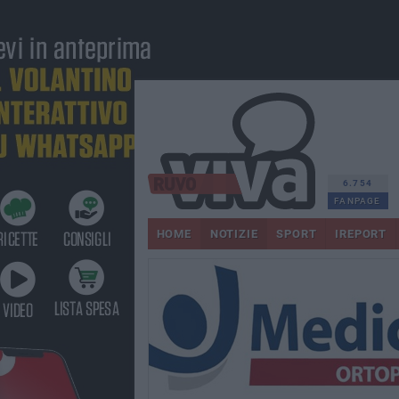
6.754
FANPAGE
HOME
NOTIZIE
SPORT
IREPORT