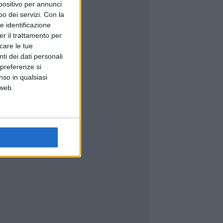
spositivo per annunci
o dei servizi.
Con la
e identificazione
er il trattamento per
icare le tue
ti dei dati personali
 preferenze si
nso in qualsiasi
 web.