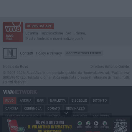
RUVOVIVA APP
Scarica l'applicazione per iPhone,
iPad e Android e ricevi notizie push
Contatti
Policy e Privacy
GOCITY NEWS PLATFORM
Notizie da
Ruvo
Direttore
Antonio Quinto
© 2001-2026 RuvoViva è un portale gestito da InnovaNews srl. Partita iva
08059640725. Testata giornalistica registrata presso il Tribunale di Trani. Tutti
i diritti riservati.
RUVO
ANDRIA
BARI
BARLETTA
BISCEGLIE
BITONTO
CANOSA
CERIGNOLA
CORATO
GIOVINAZZO
MARGHERITA DI SAVOIA
MINERVINO
MODUGNO
MOLFETTA
PUGLIA
SAN FERDINANDO
SPINAZZOLA
TERLIZZI
TRANI