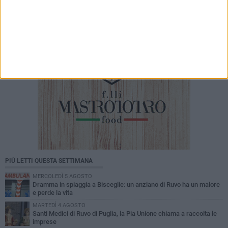
Domenico Basile
PIÙ LETTI QUESTA SETTIMANA
MERCOLEDÌ 5 AGOSTO
Dramma in spiaggia a Bisceglie: un anziano di Ruvo ha un malore
e perde la vita
MARTEDÌ 4 AGOSTO
Santi Medici di Ruvo di Puglia, la Pia Unione chiama a raccolta le
imprese