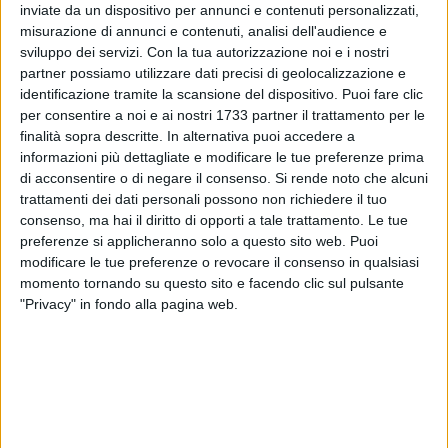
La Prefettura di Bari ha disposto per le scuole superiori
inviate da un dispositivo per annunci e contenuti personalizzati,
dell'area metropolitana di Bari il doppio turno di ingresso e di
misurazione di annunci e contenuti, analisi dell'audience e
uscita. Fino al 31 dicembre, quindi, per i 68.218 studenti che
sviluppo dei servizi.
Con la tua autorizzazione noi e i nostri
frequentano 67 scuole superiori di Bari e provincia, su
partner possiamo utilizzare dati precisi di geolocalizzazione e
identificazione tramite la scansione del dispositivo. Puoi fare clic
complessivi 130 plessi, i due turni saranno organizzati a
per consentire a noi e ai nostri 1733 partner il trattamento per le
distanza di 100 minuti: il 75% degli studenti comincerà le
finalità sopra descritte. In alternativa puoi accedere a
lezioni alle 8 e il restante 25% alle 9.40.
informazioni più dettagliate e modificare le tue preferenze prima
di acconsentire o di negare il consenso.
Si rende noto che alcuni
Una decisione che non escluderebbe, per il futuro, "una
trattamenti dei dati personali possono non richiedere il tuo
verifica e una rimodulazione anche in relazione ai singoli
consenso, ma hai il diritto di opporti a tale trattamento. Le tue
casi", ma che attualmente ha come conseguenza una lunga
preferenze si applicheranno solo a questo sito web. Puoi
modificare le tue preferenze o revocare il consenso in qualsiasi
lista di disagi e mobilitazioni.
momento tornando su questo sito e facendo clic sul pulsante
"Privacy" in fondo alla pagina web.
Il 16 settembre, in un incontro con il Prefetto Bellomo, i
dirigenti scolastici dell'area metropolitana di Bari, hanno
fatto presenti i disagi del mondo della scuola in
considerazione dell'adozione delle misure impartite relative
al doppio turno, al fine di contenere i rischi di contagio da
Covid-19. Il giorno seguente, la mobilitazione delle sigle