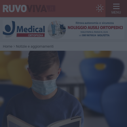
MENU
Home
Notizie e aggiornamenti