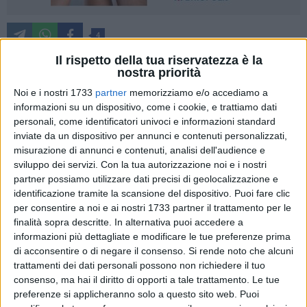
4
Il rispetto della tua riservatezza è la
nostra priorità
Anche quest'anno, al Liceo Scientifico di Trani, si è rinnovato
Noi e i nostri 1733
partner
memorizziamo e/o accediamo a
l'appuntamento con la Festa della Scuola, la manifestazione
informazioni su un dispositivo, come i cookie, e trattiamo dati
organizzata dal Rotary Club per premiare le eccellenze
personali, come identificatori univoci e informazioni standard
inviate da un dispositivo per annunci e contenuti personalizzati,
scolastiche del territorio.
misurazione di annunci e contenuti, analisi dell'audience e
sviluppo dei servizi.
Con la tua autorizzazione noi e i nostri
Giunta alla 54esima edizione, la manifestazione, alla
partner possiamo utilizzare dati precisi di geolocalizzazione e
presenza di autorità, docenti e un gran numero di rotariani,
identificazione tramite la scansione del dispositivo. Puoi fare clic
oltre naturalmente agli studenti e ai loro familiari, ha
per consentire a noi e ai nostri 1733 partner il trattamento per le
dimostrato ancora una volta l'impegno del club che ogni
finalità sopra descritte. In alternativa puoi accedere a
anno premia con borse di studio, attestati di merito e
informazioni più dettagliate e modificare le tue preferenze prima
di acconsentire o di negare il consenso.
Si rende noto che alcuni
medaglie, i diplomati più meritevoli delle scuole di secondo
trattamenti dei dati personali possono non richiedere il tuo
grado di Andria, Barletta, Bisceglie, Corato e Trani.
consenso, ma hai il diritto di opporti a tale trattamento. Le tue
Quest'anno ben 88 gli studenti segnalati dagli istituti di
preferenze si applicheranno solo a questo sito web. Puoi
appartenenza, che hanno dimostrato di aver svolto bene il