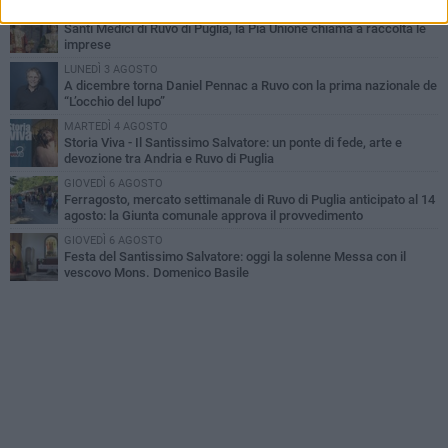
MARTEDÌ 4 AGOSTO
Santi Medici di Ruvo di Puglia, la Pia Unione chiama a raccolta le
imprese
LUNEDÌ 3 AGOSTO
A dicembre torna Daniel Pennac a Ruvo con la prima nazionale de
“L’occhio del lupo”
MARTEDÌ 4 AGOSTO
Storia Viva - Il Santissimo Salvatore: un ponte di fede, arte e
devozione tra Andria e Ruvo di Puglia
GIOVEDÌ 6 AGOSTO
Ferragosto, mercato settimanale di Ruvo di Puglia anticipato al 14
agosto: la Giunta comunale approva il provvedimento
GIOVEDÌ 6 AGOSTO
Festa del Santissimo Salvatore: oggi la solenne Messa con il
vescovo Mons. Domenico Basile