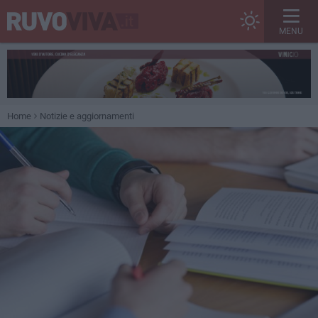
MENU
Home
Notizie e aggiornamenti