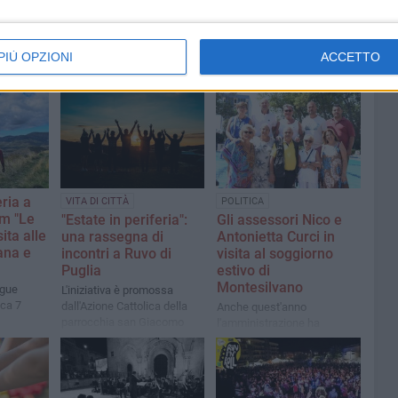
PIÙ OPZIONI
ACCETTO
eria a
VITA DI CITTÀ
POLITICA
um "Le
"Estate in periferia":
Gli assessori Nico e
sita alle
una rassegna di
Antonietta Curci in
ana e
incontri a Ruvo di
visita al soggiorno
Puglia
estivo di
Montesilvano
egue
L'iniziativa è promossa
ica 7
dall'Azione Cattolica della
Anche quest'anno
parrocchia san Giacomo
l'amministrazione ha
Apostolo
concesso ad un gruppo di
anziani un soggiorno estivo