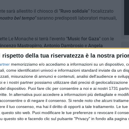
te sarà allestito il chiosco di
"Ruvo solidale"
focalizzato
l nostro bel tempo"
saranno predisposti laboratori manuali,
zzette Le Monache si terrà l'evento
"Music for Gaza"
con le
incenzo Mastropirro
,
Antonio Dambrosio
e
Angela
tipilo
, presidente dell'associazione Italia-Palestina.
l rispetto della tua riservatezza è la nostra prior
artner
memorizziamo e/o accediamo a informazioni su un dispositivo, c
ali, come identificatori univoci e informazioni standard inviate da un di
zzati, misurazione di annunci e contenuti, analisi dell'audience e svilupp
6 AGOSTO 2026
i e i nostri partner possiamo utilizzare dati precisi di geolocalizzazione 
vatore:
Sotto il cielo di San Lorenzo, la
del dispositivo. Puoi fare clic per consentire a noi e ai nostri 1731 partn
n il
grande lirica per il Ruvo Coro
critte. In alternativa puoi accedere a informazioni più dettagliate e modif
 Basile
Festival
acconsentire o di negare il consenso.
Si rende noto che alcuni trattamen
e il tuo consenso, ma hai il diritto di opporti a tale trattamento. Le tue
 questo sito web. Puoi modificare le tue preferenze o revocare il conse
questo sito e facendo clic sul pulsante "Privacy" in fondo alla pagina