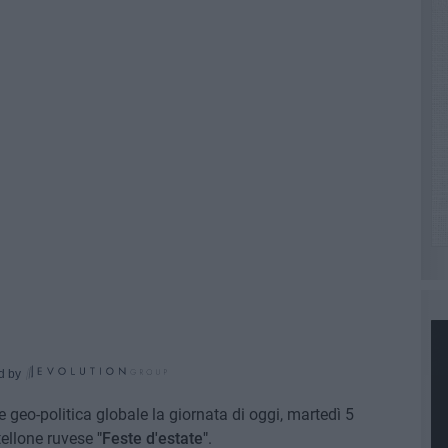
d by
ne geo-politica globale la giornata di oggi, martedì 5
rtellone ruvese
"Feste d'estate"
.