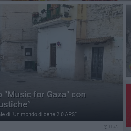
o "Music for Gaza" con
ustiche”
dale di “Un mondo di bene 2.0 APS”
11.43