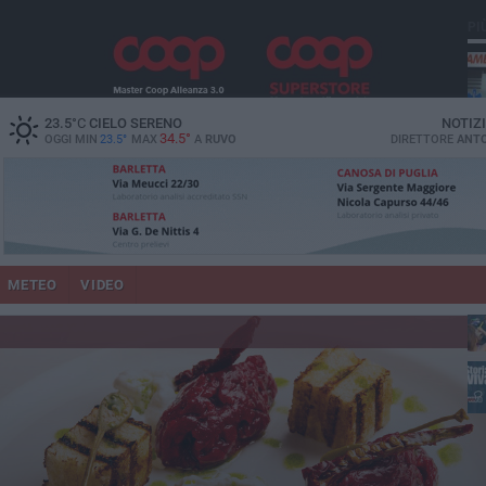
PI
vit
23.5
°C
CIELO SERENO
NOTIZ
34.5°
OGGI MIN
23.5°
MAX
A
RUVO
DIRETTORE
ANTO
pu
METEO
VIDEO
lup
fam
Ruv