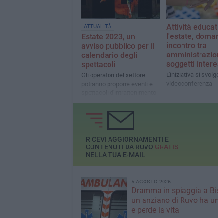
Attività educat
ATTUALITÀ
l'estate, doma
Estate 2023, un
incontro tra
avviso pubblico per il
amministrazio
calendario degli
soggetti intere
spettacoli
L'iniziativa si svolg
Gli operatori del settore
videoconferenza
potranno proporre eventi e
spettacoli d'intrattenimento
RICEVI AGGIORNAMENTI E
CONTENUTI DA RUVO
GRATIS
NELLA TUA E-MAIL
5 AGOSTO 2026
Dramma in spiaggia a Bis
un anziano di Ruvo ha u
e perde la vita