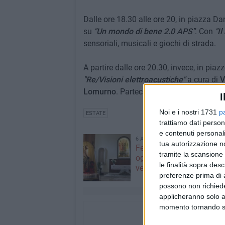
Dalle ore 18.30 alle ore 20, in piazza Dan
su
"Un mondo di bene 2.0 APS"
. Con
"I
sensoriali, musicali e giochi di strada.
A partire dalle ore 20.30, invece, in pia
"Re/Visioni elettroacustiche"
a cura di
V
Lomurno
. Parteciperà anche
Angela Par
I
Noi e i nostri 1731
p
ESTATE
trattiamo dati person
e contenuti personali
6 AGOSTO 2026
tua autorizzazione no
Festa del Santissimo Sal
tramite la scansione 
oggi la solenne Messa co
le finalità sopra des
vescovo Mons. Domenico
preferenze prima di 
possono non richieder
applicheranno solo a
momento tornando su 