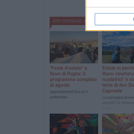
Altri contenuti a tema
"Feste d'estate" a
Estate in perif
Ruvo di Puglia: il
Ruvo: cinefor
programma completo
nuotatrici" e vi
di agosto
terre di don Di
Caposele
Appuntamenti fino al 4
settembre
La rassegna pros
venerdì 5 e domen
luglio