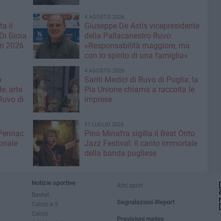
4 AGOSTO 2026
a il
Giuseppe De Astis vicepresidente
Di Gioia
della Pallacanestro Ruvo:
ri 2026
«Responsabilità maggiore, ma
con lo spirito di una famiglia»
4 AGOSTO 2026
o
Santi Medici di Ruvo di Puglia, la
e, arte
Pia Unione chiama a raccolta le
Ruvo di
imprese
31 LUGLIO 2026
 Pennac
Pino Minafra sigilla il Beat Onto
onale
Jazz Festival: il canto immortale
della banda pugliese
Notizie sportive
Altri sport
Basket
Segnalazioni iReport
Calcio a 5
Calcio
Previsioni meteo