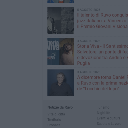
5 AGOSTO 2026
Il talento di Ruvo conquist
jazz italiano: a Vincenzo 
il Premio Giovani Visiona
4 AGOSTO 2026
Storia Viva - Il Santissim
Salvatore: un ponte di fed
e devozione tra Andria e 
Puglia
3 AGOSTO 2026
A dicembre torna Daniel
a Ruvo con la prima nazi
de “L’occhio del lupo”
Notizie da Ruvo
Turismo
Nightlife
Vita di città
Eventi e cultura
Territorio
Scuola e Lavoro
Cronaca