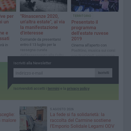
ive per
"Rinascenze 2020,
TERRITORIO
ni un
un'altra estate", al via
Presentato il
la manifestazione
programma
ne e
d'interesse
dell'estate ruvese
ssati
2019
Domande da presentarsi
entro il 13 luglio per la
erà in
Cinema all'aperto con
rassegna curata
PostKino, musica sui corsi
dall'Assessorato alla Cultura
con Ruvi’n’roll, animazione
del Comune
per infanzia e adolescenza
Iscriviti alla Newsletter
con bembè
Iscriviti
Iscrivendoti accetti i
termini
e la
privacy policy
5 AGOSTO 2026
ceglie:
La fede si fa solidarietà: la
n malore
raccolta del Carmine sostiene
l’Emporio Solidale Legami ODV