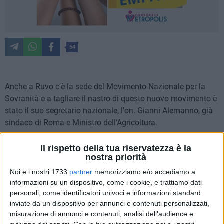
54
Anche a Ruvo c'è la sede del Movimento Nazionale per la
Sovranità e a tagliare il nastro di questo nuovo movimento è
stato il suo segretario nazionale, l'on. Gianni Alemanno, già
sindaco di Roma e Ministro dell'Agricoltura.
Inizia così un nuovo percorso di Destra che coinvolge quanti
Il rispetto della tua riservatezza è la
nostra priorità
si rivedono nei valori della sovranità nazionale e dell'identità
nazionale, facendone volano per la rinascita di una destra
Noi e i nostri 1733
partner
memorizziamo e/o accediamo a
che, a livello nazionale, sembra essere ancora molto
informazioni su un dispositivo, come i cookie, e trattiamo dati
personali, come identificatori univoci e informazioni standard
frammentata.
inviate da un dispositivo per annunci e contenuti personalizzati,
misurazione di annunci e contenuti, analisi dell'audience e
Sovranità nazionale , Ius soli, identità e partecipazione.