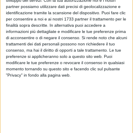
sviluppo dei servizi.
Con la tua autorizzazione noi e i nostri
Questi i punti cardine sui quali si sono espressi il segretario
partner possiamo utilizzare dati precisi di geolocalizzazione e
nazionale Alemanno, Daniele Milella e Vito Angelo Ippedico.
identificazione tramite la scansione del dispositivo. Puoi fare clic
per consentire a noi e ai nostri 1733 partner il trattamento per le
Alemanno ha poi invitato i convenuti a partecipare alla
finalità sopra descritte. In alternativa puoi accedere a
informazioni più dettagliate e modificare le tue preferenze prima
marcia per il lavoro che si terrà a Roma il prossimo 14
di acconsentire o di negare il consenso.
Si rende noto che alcuni
ottobre. Il lavoro, infatti, è uno dei temi più sensibili affrontati
trattamenti dei dati personali possono non richiedere il tuo
negli interventi dai tre oratori, con esplicito riferimento alle
consenso, ma hai il diritto di opporti a tale trattamento. Le tue
condizioni di giovani che preferiscono varcare i confini
preferenze si applicheranno solo a questo sito web. Puoi
nazionali per costruirsi una vita ed un futuro.
modificare le tue preferenze o revocare il consenso in qualsiasi
momento tornando su questo sito e facendo clic sul pulsante
All'inaugurazione della sede del Movimento Nazionale per la
"Privacy" in fondo alla pagina web.
sovranità erano presenti i vertici ruvesi dei partiti di
centrodestra, segno - come affermato dal coordinatore
provinciale Ippedico -dell'intenzione del centrodestra ruvese
di intraprendere un percorso comune per arginare un
centrosinistra che amministra la città da un quindicennio.
Di seguito l'intervista realizzata da Franco Tempesta all'on.
Gianni Alemanno.