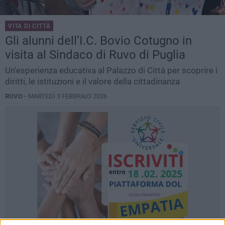
VITA DI CITTÀ
Gli alunni dell’I.C. Bovio Cotugno in
visita al Sindaco di Ruvo di Puglia
Un’esperienza educativa al Palazzo di Città per scoprire i
diritti, le istituzioni e il valore della cittadinanza
RUVO -
MARTEDÌ 3 FEBBRAIO 2026