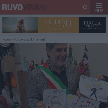
MENU
Home
Notizie e aggiornamenti