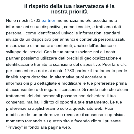
Il rispetto della tua riservatezza è la
nostra priorità
Noi e i nostri 1733
partner
memorizziamo e/o accediamo a
9
A cura di
TERESA FIORE
informazioni su un dispositivo, come i cookie, e trattiamo dati
personali, come identificatori univoci e informazioni standard
inviate da un dispositivo per annunci e contenuti personalizzati,
misurazione di annunci e contenuti, analisi dell'audience e
Per un giorno il Palazzo di Città di Ruvo di Puglia ha
sviluppo dei servizi.
Con la tua autorizzazione noi e i nostri
cambiato voce, ritmo e colore. È accaduto il 27 gennaio,
partner possiamo utilizzare dati precisi di geolocalizzazione e
quando i bambini della scuola dell'infanzia dell'Istituto
identificazione tramite la scansione del dispositivo. Puoi fare clic
Comprensivo "Bovio Cotugno", sezione G, hanno varcato le
per consentire a noi e ai nostri 1733 partner il trattamento per le
porte del Municipio per incontrare il sindaco Pasquale
finalità sopra descritte. In alternativa puoi accedere a
informazioni più dettagliate e modificare le tue preferenze prima
Chieco e vivere un'esperienza destinata a lasciare il segno.
di acconsentire o di negare il consenso.
Si rende noto che alcuni
trattamenti dei dati personali possono non richiedere il tuo
Un vero e proprio viaggio alla scoperta delle istituzioni e del
consenso, ma hai il diritto di opporti a tale trattamento. Le tue
significato della parola "cittadinanza". Con grande
preferenze si applicheranno solo a questo sito web. Puoi
disponibilità, il primo cittadino ha guidato i piccoli ospiti alla
modificare le tue preferenze o revocare il consenso in qualsiasi
comprensione del suo ruolo di rappresentante di tutti i
momento tornando su questo sito e facendo clic sul pulsante
cittadini, aiutandoli a riconoscere i primi diritti e doveri che
"Privacy" in fondo alla pagina web.