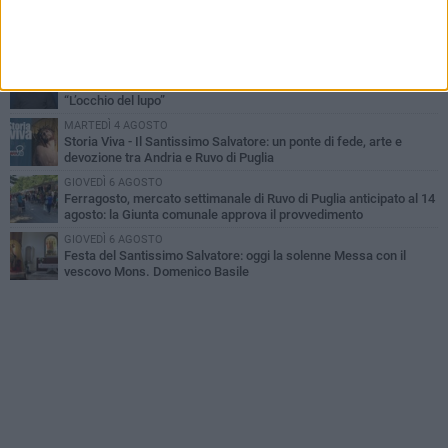
MARTEDÌ 4 AGOSTO
Santi Medici di Ruvo di Puglia, la Pia Unione chiama a raccolta le
imprese
LUNEDÌ 3 AGOSTO
A dicembre torna Daniel Pennac a Ruvo con la prima nazionale de
“L’occhio del lupo”
MARTEDÌ 4 AGOSTO
Storia Viva - Il Santissimo Salvatore: un ponte di fede, arte e
devozione tra Andria e Ruvo di Puglia
GIOVEDÌ 6 AGOSTO
Ferragosto, mercato settimanale di Ruvo di Puglia anticipato al 14
agosto: la Giunta comunale approva il provvedimento
GIOVEDÌ 6 AGOSTO
Festa del Santissimo Salvatore: oggi la solenne Messa con il
vescovo Mons. Domenico Basile