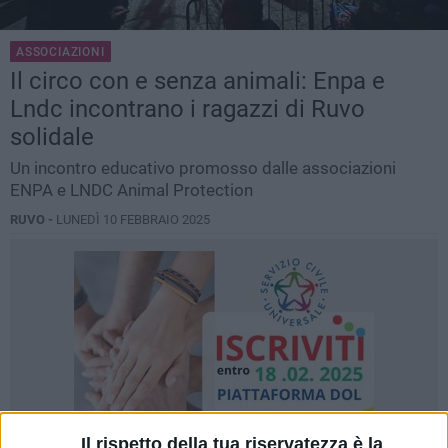
ASSOCIAZIONI
Il circo con e senza animali: Enpa e
Lndc incontrano i ragazzi di Ruvo
solidale
Un incontro educativo promosso dalle associazioni
ENPA e LNDC Animal Protection
RUVO -
LUNEDÌ 10 FEBBRAIO 2025
Il rispetto della tua riservatezza è la