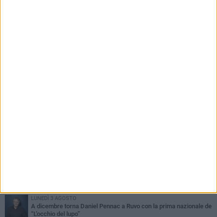
PIÙ LETTI QUESTA SETTIMANA
MERCOLEDÌ 5 AGOSTO
Dramma in spiaggia a Bisceglie: un anziano di Ruvo ha un malore
e perde la vita
MARTEDÌ 4 AGOSTO
Santi Medici di Ruvo di Puglia, la Pia Unione chiama a raccolta le
imprese
VENERDÌ 31 LUGLIO
Pino Minafra sigilla il Beat Onto Jazz Festival: il canto immortale
della banda pugliese
LUNEDÌ 3 AGOSTO
A dicembre torna Daniel Pennac a Ruvo con la prima nazionale de
“L’occhio del lupo”