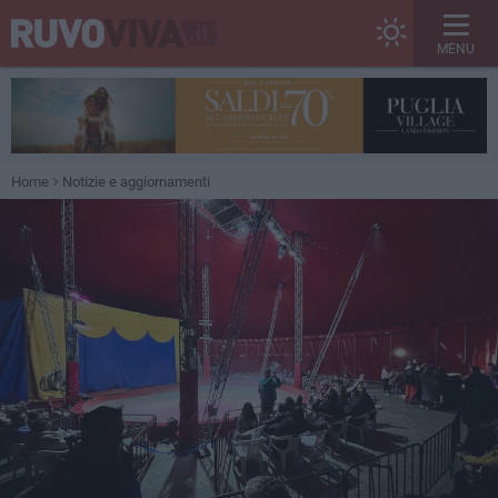
MENU
Home
Notizie e aggiornamenti