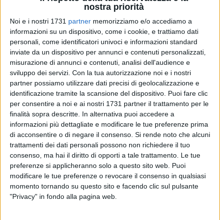
nostra priorità
Noi e i nostri 1731
partner
memorizziamo e/o accediamo a
informazioni su un dispositivo, come i cookie, e trattiamo dati
personali, come identificatori univoci e informazioni standard
2
A cura di
inviate da un dispositivo per annunci e contenuti personalizzati,
TERESA FIORE
misurazione di annunci e contenuti, analisi dell'audience e
sviluppo dei servizi.
Con la tua autorizzazione noi e i nostri
partner possiamo utilizzare dati precisi di geolocalizzazione e
Oggi,
lunedì 10 febbraio
, presso
Ruvo Solidale
, si terrà un
identificazione tramite la scansione del dispositivo. Puoi fare clic
per consentire a noi e ai nostri 1731 partner il trattamento per le
incontro educativo promosso dalle associazioni
ENPA e
finalità sopra descritte. In alternativa puoi accedere a
LNDC Animal Protection, sezione di Ruvo di Puglia
. Il
informazioni più dettagliate e modificare le tue preferenze prima
dibattito sarà incentrato sul
tema del circo
e sull'impiego
di acconsentire o di negare il consenso.
Si rende noto che alcuni
degli animali negli spettacoli, un argomento che solleva
trattamenti dei dati personali possono non richiedere il tuo
questioni etiche e di benessere animale.
consenso, ma hai il diritto di opporti a tale trattamento. Le tue
preferenze si applicheranno solo a questo sito web. Puoi
L'evento aprirà un dialogo tra i volontari delle due
modificare le tue preferenze o revocare il consenso in qualsiasi
momento tornando su questo sito e facendo clic sul pulsante
associazioni e i giovani partecipanti, con l'obiettivo di
"Privacy" in fondo alla pagina web.
stimolare una riflessione critica e consapevole. Si cercherà di
rispondere a domande e chiarire dubbi sul ruolo degli