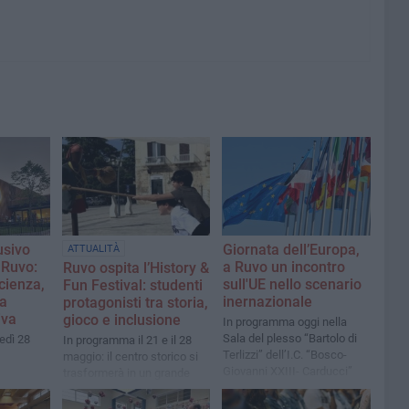
usivo
Giornata dell’Europa,
ATTUALITÀ
 Ruvo:
a Ruvo un incontro
Ruvo ospita l’History &
cienza,
sull'UE nello scenario
Fun Festival: studenti
la
inernazionale
protagonisti tra storia,
iva
gioco e inclusione
In programma oggi nella
Sala del plesso “Bartolo di
edì 28
In programma il 21 e il 28
Terlizzi” dell’I.C. “Bosco-
maggio: il centro storico si
Giovanni XXIII- Carducci”
trasformerà in un grande
gioco educativo a cielo
aperto