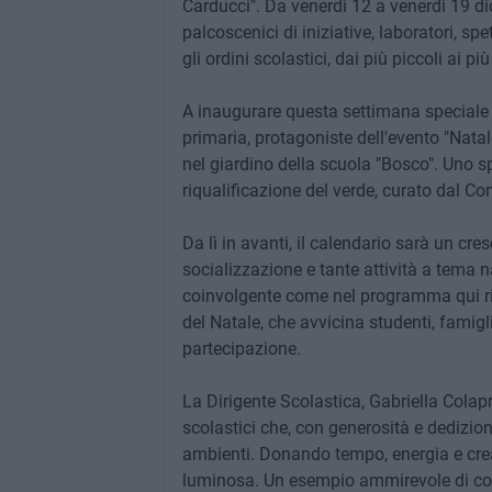
Carducci". Da venerdì 12 a venerdì 19 dic
palcoscenici di iniziative, laboratori, s
gli ordini scolastici, dai più piccoli ai pi
A inaugurare questa settimana speciale s
primaria, protagoniste dell'evento "Nata
nel giardino della scuola "Bosco". Uno s
riqualificazione del verde, curato dal C
Da lì in avanti, il calendario sarà un cre
socializzazione e tante attività a tema n
coinvolgente come nel programma qui ripo
del Natale, che avvicina studenti, famigl
partecipazione.
La Dirigente Scolastica, Gabriella Colapri
scolastici che, con generosità e dedizion
ambienti. Donando tempo, energia e crea
luminosa. Un esempio ammirevole di col