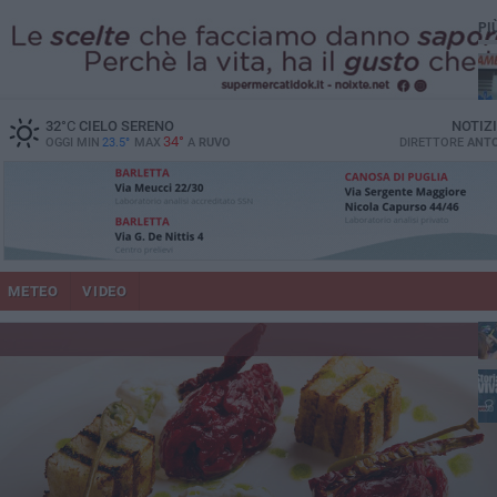
PI
vit
32
°C
CIELO SERENO
NOTIZ
34°
OGGI MIN
23.5°
MAX
A
RUVO
DIRETTORE
ANTO
pu
METEO
VIDEO
lup
fam
Ruv