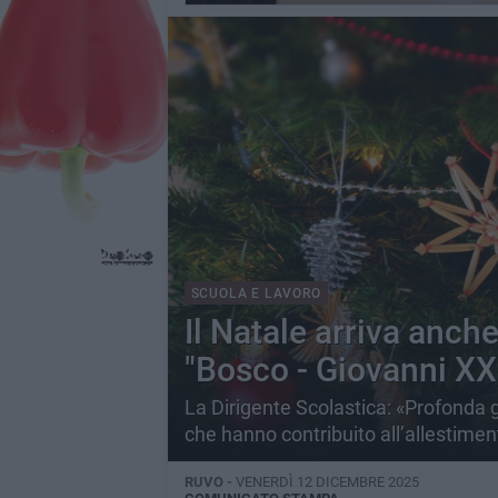
SCUOLA E LAVORO
Il Natale arriva anch
"Bosco - Giovanni XXI
La Dirigente Scolastica: «Profonda gra
che hanno contribuito all’allestimen
RUVO -
VENERDÌ 12 DICEMBRE 2025