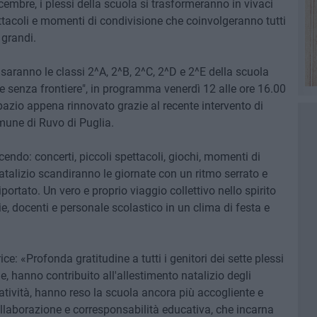
embre, i plessi della scuola si trasformeranno in vivaci
pettacoli e momenti di condivisione che coinvolgeranno tutti
ù grandi.
aranno le classi 2^A, 2^B, 2^C, 2^D e 2^E della scuola
le senza frontiere", in programma venerdì 12 alle ore 16.00
pazio appena rinnovato grazie al recente intervento di
omune di Ruvo di Puglia.
scendo: concerti, piccoli spettacoli, giochi, momenti di
atalizio scandiranno le giornate con un ritmo serrato e
rtato. Un vero e proprio viaggio collettivo nello spirito
ie, docenti e personale scolastico in un clima di festa e
ce: «Profonda gratitudine a tutti i genitori dei sette plessi
e, hanno contribuito all'allestimento natalizio degli
tività, hanno reso la scuola ancora più accogliente e
laborazione e corresponsabilità educativa, che incarna