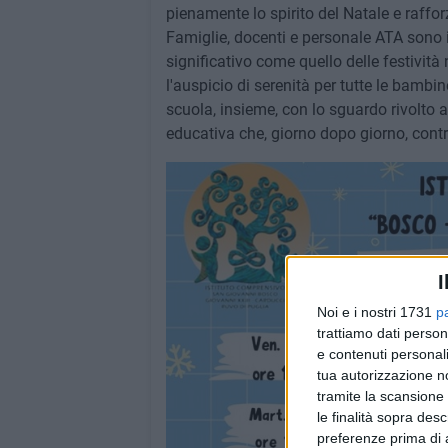
pienamente lo spirito del Natale e rafforz
Famiglie, docenti e personale ATA sono in
significativo come quello delle festivit
l'auspicio di serenità per tutte le bambin
scuola, insieme, con lo sguardo rivolto 
educativa che, giorno dopo giorno, contr
I
Noi e i nostri 1731
p
trattiamo dati person
e contenuti personali
tua autorizzazione no
tramite la scansione 
le finalità sopra des
preferenze prima di 