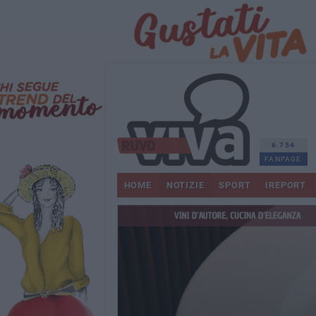
6.754
FANPAGE
HOME
NOTIZIE
SPORT
IREPORT