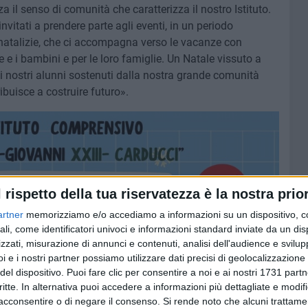
a il senso di comunità che caratterizza il nostro Istituto.
vitati a prendere parte agli eventi, in un periodo
à natalizie, che ci accompagna verso le vacanze con
e e i bambini e per le loro famiglie. Un Natale vissuto a
ai nostri alunni sostenuti dalla nostra grande comunità
ibuisce a costruire futuro».
l rispetto della tua riservatezza è la nostra prior
artner
memorizziamo e/o accediamo a informazioni su un dispositivo, c
ali, come identificatori univoci e informazioni standard inviate da un di
zzati, misurazione di annunci e contenuti, analisi dell'audience e svilupp
i e i nostri partner possiamo utilizzare dati precisi di geolocalizzazione 
del dispositivo. Puoi fare clic per consentire a noi e ai nostri 1731 partn
critte. In alternativa puoi accedere a informazioni più dettagliate e modif
acconsentire o di negare il consenso.
Si rende noto che alcuni trattamen