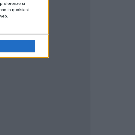
 preferenze si
nso in qualsiasi
 web.