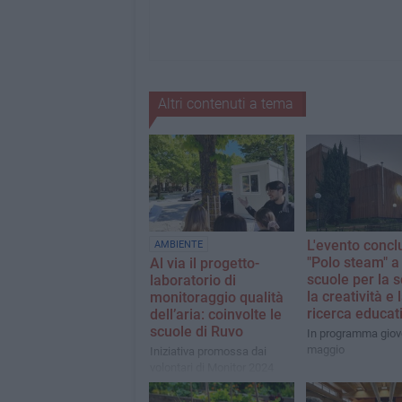
Altri contenuti a tema
L'evento concl
AMBIENTE
"Polo steam" a
Al via il progetto-
scuole per la s
laboratorio di
la creatività e 
monitoraggio qualità
ricerca educat
dell’aria: coinvolte le
scuole di Ruvo
In programma giov
maggio
Iniziativa promossa dai
volontari di Monitor 2024