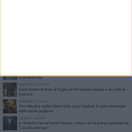
PIÙ LETTI QUESTA SETTIMANA
MERCOLEDÌ 5 AGOSTO
Dramma in spiaggia a Bisceglie: un anziano di Ruvo ha un malore
e perde la vita
MARTEDÌ 4 AGOSTO
Santi Medici di Ruvo di Puglia, la Pia Unione chiama a raccolta le
imprese
VENERDÌ 31 LUGLIO
Pino Minafra sigilla il Beat Onto Jazz Festival: il canto immortale
della banda pugliese
LUNEDÌ 3 AGOSTO
A dicembre torna Daniel Pennac a Ruvo con la prima nazionale de
“L’occhio del lupo”