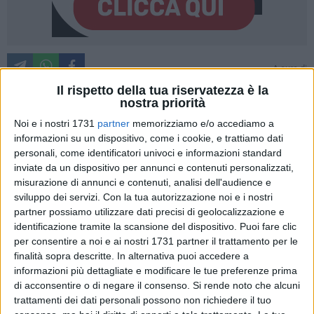
A cura di
TERESA FIORE
Il rispetto della tua riservatezza è la
nostra priorità
Noi e i nostri 1731
partner
memorizziamo e/o accediamo a
Ci sono sogni che sembrano impossibili. E poi ci sono sogni
informazioni su un dispositivo, come i cookie, e trattiamo dati
che, grazie alla forza di una comunità, riescono a cambiare
personali, come identificatori univoci e informazioni standard
la realtà.
inviate da un dispositivo per annunci e contenuti personalizzati,
È il messaggio di
"Della stessa sostanza dei sogni: Il
misurazione di annunci e contenuti, analisi dell'audience e
sviluppo dei servizi.
Con la tua autorizzazione noi e i nostri
Principe Blu"
, lo spettacolo teatrale in programma domani,
partner possiamo utilizzare dati precisi di geolocalizzazione e
mercoledì 17 giugno alle ore 19.30 presso Alle S.E.R.R.E.,
identificazione tramite la scansione del dispositivo. Puoi fare clic
sulla Strada Provinciale Terlizzi-Ruvo
, che porterà sul palco
per consentire a noi e ai nostri 1731 partner il trattamento per le
una storia vera, che saprà commuovere e far riflettere.
finalità sopra descritte. In alternativa puoi accedere a
informazioni più dettagliate e modificare le tue preferenze prima
Al centro della narrazione c'è
Gaetano Fuso
, malato di SLA, e
di acconsentire o di negare il consenso.
Si rende noto che alcuni
il suo desiderio più semplice e allo stesso tempo più difficile,
trattamenti dei dati personali possono non richiedere il tuo