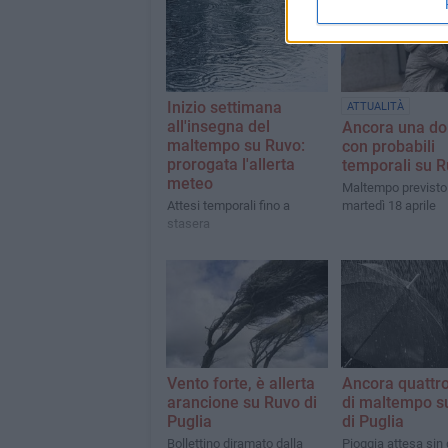
Inizio settimana
ATTUALITÀ
all'insegna del
Ancora una d
maltempo su Ruvo:
con probabili
prorogata l'allerta
temporali su 
meteo
Maltempo previsto
Attesi temporali fino a
martedì 18 aprile
stasera
Vento forte, è allerta
Ancora quattro
arancione su Ruvo di
di maltempo s
Puglia
di Puglia
Bollettino diramato dalla
Pioggia attesa sin 