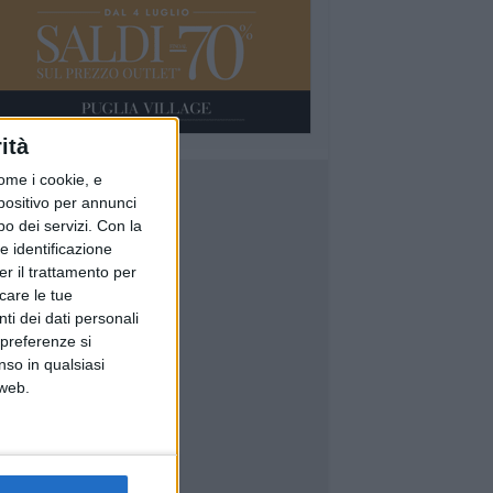
ità
ome i cookie, e
spositivo per annunci
o dei servizi.
Con la
e identificazione
er il trattamento per
icare le tue
ti dei dati personali
 preferenze si
nso in qualsiasi
 web.