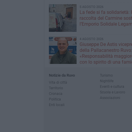
5 AGOSTO 2026
La fede si fa solidarietà: 
raccolta del Carmine sos
l’Emporio Solidale Lega
4 AGOSTO 2026
Giuseppe De Astis vicepr
della Pallacanestro Ruvo
«Responsabilità maggior
con lo spirito di una fami
Notizie da Ruvo
Turismo
Nightlife
Vita di città
Eventi e cultura
Territorio
Scuola e Lavoro
Cronaca
Associazioni
Politica
Enti locali