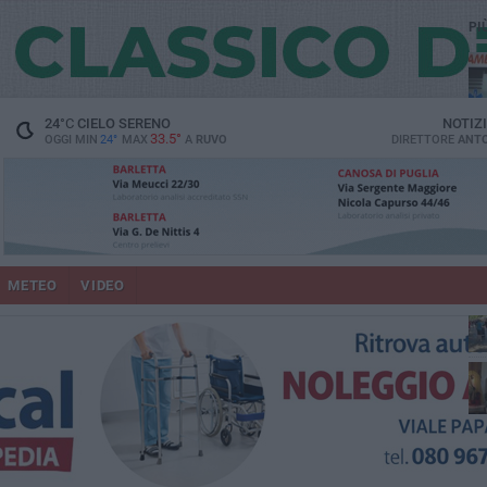
PI
vit
24
°C
CIELO SERENO
NOTIZ
33.5°
OGGI MIN
24°
MAX
A
RUVO
DIRETTORE
ANTO
lup
METEO
VIDEO
Ruv
co
Do