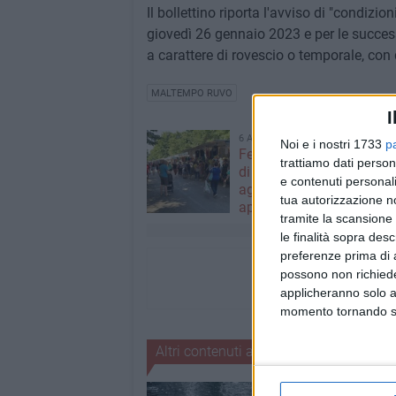
Il bollettino riporta l'avviso di "condizio
giovedì 26 gennaio 2023 e per le success
a carattere di rovescio o temporale, con
MALTEMPO RUVO
I
6 AGOSTO 2026
Noi e i nostri 1733
p
Ferragosto, mercato sett
trattiamo dati person
di Ruvo di Puglia anticipa
e contenuti personali
agosto: la Giunta comun
tua autorizzazione no
approva il provvediment
tramite la scansione 
le finalità sopra des
preferenze prima di 
possono non richieder
applicheranno solo a
momento tornando su 
Altri contenuti a tema