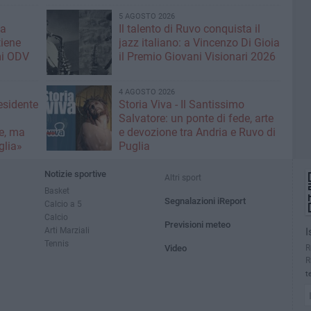
5 AGOSTO 2026
la
Il talento di Ruvo conquista il
tiene
jazz italiano: a Vincenzo Di Gioia
mi ODV
il Premio Giovani Visionari 2026
4 AGOSTO 2026
esidente
Storia Viva - Il Santissimo
:
Salvatore: un ponte di fede, arte
e, ma
e devozione tra Andria e Ruvo di
glia»
Puglia
Notizie sportive
Altri sport
Basket
Segnalazioni iReport
Calcio a 5
Calcio
Previsioni meteo
Arti Marziali
I
Tennis
R
Video
R
t