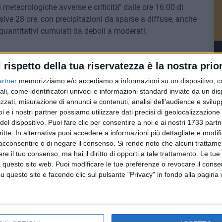
ni meteorologiche avverse e criticità" dalle ore 16:00 di
ive 28 ore, con precipitazioni da sparse a diffuse, anche
 quantitativi cumulati da deboli a moderati.
l rispetto della tua riservatezza è la nostra prior
6 AGOSTO 2026
artner
memorizziamo e/o accediamo a informazioni su un dispositivo, c
imanale
Ruvo, si conclude "Monitor
ali, come identificatori univoci e informazioni standard inviate da un di
to al 14
2024": due giornate dedicate alla
zzati, misurazione di annunci e contenuti, analisi dell'audience e svilupp
ale
prevenzione degli incendi e alla
i e i nostri partner possiamo utilizzare dati precisi di geolocalizzazione 
o
tutela dell'ambiente
del dispositivo. Puoi fare clic per consentire a noi e ai nostri 1733 partn
critte. In alternativa puoi accedere a informazioni più dettagliate e modif
acconsentire o di negare il consenso.
Si rende noto che alcuni trattamen
e il tuo consenso, ma hai il diritto di opporti a tale trattamento. Le tue
 questo sito web. Puoi modificare le tue preferenze o revocare il conse
questo sito e facendo clic sul pulsante "Privacy" in fondo alla pagina