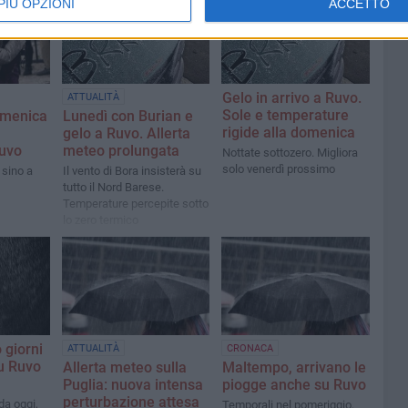
PIÙ OPZIONI
ACCETTO
Gelo in arrivo a Ruvo.
ATTUALITÀ
Sole e temperature
omenica
Lunedì con Burian e
rigide alla domenica
gelo a Ruvo. Allerta
Ruvo
meteo prolungata
Nottate sottozero. Migliora
solo venerdì prossimo
 sino a
Il vento di Bora insisterà su
tutto il Nord Barese.
Temperature percepite sotto
lo zero termico
 giorni
ATTUALITÀ
CRONACA
u Ruvo
Allerta meteo sulla
Maltempo, arrivano le
Puglia: nuova intensa
piogge anche su Ruvo
perturbazione attesa
da oggi,
Temporali nel pomeriggio,