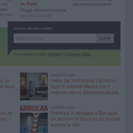
su Ruvo
, con
con rovesci consistenti
riore
Piogge abbondanti previste
ettimana
per tutta la giornata
Iscriviti alla Newsletter
Iscriviti
Iscrivendoti accetti i
termini
e la
privacy policy
6 AGOSTO 2026
a, un
Festa del Santissimo Salvatore:
ce: ecco
oggi la solenne Messa con il
vescovo Mons. Domenico Basile
5 AGOSTO 2026
zo, la
Dramma in spiaggia a Bisceglie:
Coro
un anziano di Ruvo ha un malore
e perde la vita