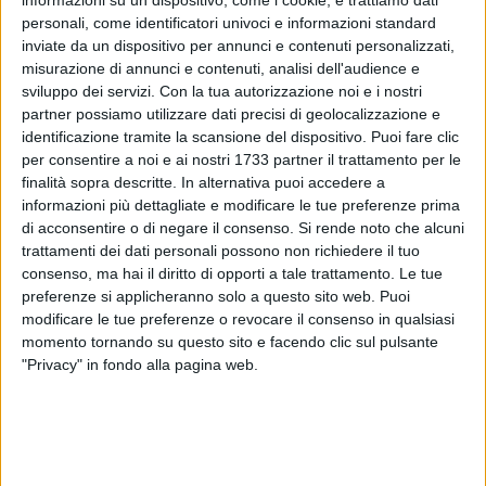
informazioni su un dispositivo, come i cookie, e trattiamo dati
personali, come identificatori univoci e informazioni standard
inviate da un dispositivo per annunci e contenuti personalizzati,
2
misurazione di annunci e contenuti, analisi dell'audience e
sviluppo dei servizi.
Con la tua autorizzazione noi e i nostri
partner possiamo utilizzare dati precisi di geolocalizzazione e
Maltempo in arrivo su Ruvo nella giornata di lunedì 10
identificazione tramite la scansione del dispositivo. Puoi fare clic
ottobre. Secondo gli esperti venti sciroccali porteranno
per consentire a noi e ai nostri 1733 partner il trattamento per le
finalità sopra descritte. In alternativa puoi accedere a
nuvole a scaricare pioggia sul Nord Barese nella parte
informazioni più dettagliate e modificare le tue preferenze prima
centrale della giornata, sin dalla tarda mattinata e per tutto il
di acconsentire o di negare il consenso.
Si rende noto che alcuni
pomeriggio, e non a sera come precedentemente previsto.
trattamenti dei dati personali possono non richiedere il tuo
Temperature massime in discesa di alcuni gradi, che non
consenso, ma hai il diritto di opporti a tale trattamento. Le tue
supereranno mai i 20°.
preferenze si applicheranno solo a questo sito web. Puoi
modificare le tue preferenze o revocare il consenso in qualsiasi
Temporali nel pomeriggio, con rovesci consistenti. Migliora a
momento tornando su questo sito e facendo clic sul pulsante
"Privacy" in fondo alla pagina web.
sera, con venti moderati di Gauro che scacceranno le nubi.
Umidità elevatissima sino a toccare picchi del 96%.
Serata poco nuvolosa e minime della notte stabili, sui 15°.
Martedì 11 ottobre previsto cielo sereno o poco nuvoloso.