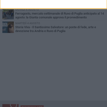
riabbraccia un’antica devozione
GIOVEDÌ 6 AGOSTO
Ferragosto, mercato settimanale di Ruvo di Puglia anticipato al 14
agosto: la Giunta comunale approva il provvedimento
MARTEDÌ 4 AGOSTO
Storia Viva - Il Santissimo Salvatore: un ponte di fede, arte e
devozione tra Andria e Ruvo di Puglia