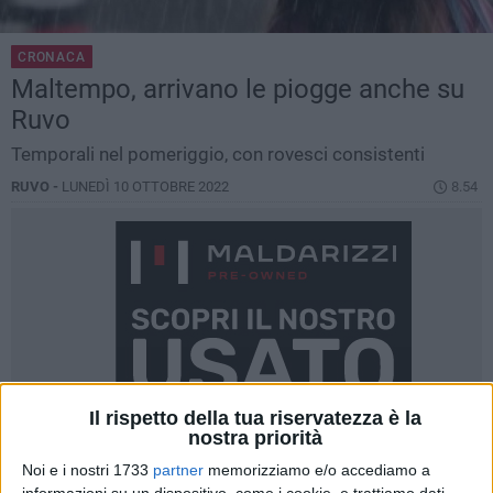
CRONACA
Maltempo, arrivano le piogge anche su
Ruvo
Temporali nel pomeriggio, con rovesci consistenti
RUVO -
LUNEDÌ 10 OTTOBRE 2022
8.54
Il rispetto della tua riservatezza è la
nostra priorità
Noi e i nostri 1733
partner
memorizziamo e/o accediamo a