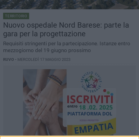
TERRITORIO
Nuovo ospedale Nord Barese: parte la
gara per la progettazione
Requisiti stringenti per la partecipazione. Istanze entro
mezzogiorno del 19 giugno prossimo
RUVO -
MERCOLEDÌ 17 MAGGIO 2023