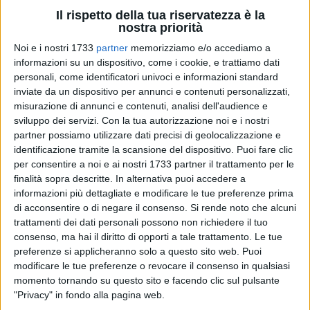
Il rispetto della tua riservatezza è la
nostra priorità
1
Noi e i nostri 1733
partner
memorizziamo e/o accediamo a
informazioni su un dispositivo, come i cookie, e trattiamo dati
personali, come identificatori univoci e informazioni standard
inviate da un dispositivo per annunci e contenuti personalizzati,
Procede a ritmi serrati l'iter per la costruzione dell'ospedale
misurazione di annunci e contenuti, analisi dell'audience e
del nord barese.
sviluppo dei servizi.
Con la tua autorizzazione noi e i nostri
partner possiamo utilizzare dati precisi di geolocalizzazione e
identificazione tramite la scansione del dispositivo. Puoi fare clic
La Regione Puglia, infatti, ha indetto la gara d'appalto per la
per consentire a noi e ai nostri 1733 partner il trattamento per le
"Progettazione definitiva, coordinamento della sicurezza in
finalità sopra descritte. In alternativa puoi accedere a
fase di progettazione, direzione lavori, coordinamento della
informazioni più dettagliate e modificare le tue preferenze prima
sicurezza in fase di esecuzione, studio clinico-gestionale ed
di acconsentire o di negare il consenso.
Si rende noto che alcuni
eventuali opzioni" relative alla struttura che sorgerà in
trattamenti dei dati personali possono non richiedere il tuo
un'area già individuata tra Molfetta e Bisceglie e servirà
consenso, ma hai il diritto di opporti a tale trattamento. Le tue
l'intero territorio a nord del capoluogo.
preferenze si applicheranno solo a questo sito web. Puoi
modificare le tue preferenze o revocare il consenso in qualsiasi
momento tornando su questo sito e facendo clic sul pulsante
Importanti le tempistiche: "La durata dell'appalto (escluse le
"Privacy" in fondo alla pagina web.
eventuali opzioni) - si legge nei documenti di gara - per la