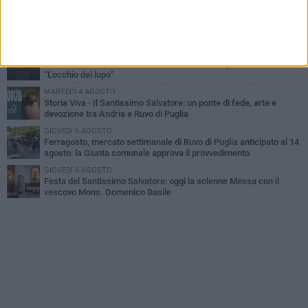
MARTEDÌ 4 AGOSTO
Santi Medici di Ruvo di Puglia, la Pia Unione chiama a raccolta le
imprese
LUNEDÌ 3 AGOSTO
A dicembre torna Daniel Pennac a Ruvo con la prima nazionale de
“L’occhio del lupo”
MARTEDÌ 4 AGOSTO
Storia Viva - Il Santissimo Salvatore: un ponte di fede, arte e
devozione tra Andria e Ruvo di Puglia
GIOVEDÌ 6 AGOSTO
Ferragosto, mercato settimanale di Ruvo di Puglia anticipato al 14
agosto: la Giunta comunale approva il provvedimento
GIOVEDÌ 6 AGOSTO
Festa del Santissimo Salvatore: oggi la solenne Messa con il
vescovo Mons. Domenico Basile