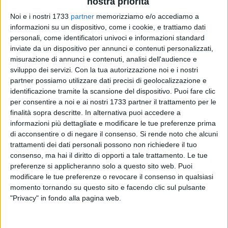
nostra priorità
Noi e i nostri 1733
partner
memorizziamo e/o accediamo a
informazioni su un dispositivo, come i cookie, e trattiamo dati
personali, come identificatori univoci e informazioni standard
11
inviate da un dispositivo per annunci e contenuti personalizzati,
misurazione di annunci e contenuti, analisi dell'audience e
sviluppo dei servizi.
Con la tua autorizzazione noi e i nostri
partner possiamo utilizzare dati precisi di geolocalizzazione e
La sua carriera in toga iniziò a Ruvo di Puglia, città che lo
identificazione tramite la scansione del dispositivo. Puoi fare clic
vide attivo come pretore "mandamentale", occupandosi di
per consentire a noi e ai nostri 1733 partner il trattamento per le
cause civili, penali e di lavoro. I
finalità sopra descritte. In alternativa puoi accedere a
informazioni più dettagliate e modificare le tue preferenze prima
Dal prossimo 15 luglio sarà presidente di Sezione della Corte
di acconsentire o di negare il consenso.
Si rende noto che alcuni
di Cassazione, ossia il magistrato più alto in grado della
trattamenti dei dati personali possono non richiedere il tuo
corte suprema della giustizia italiana. È il culmine del
consenso, ma hai il diritto di opporti a tale trattamento. Le tue
preferenze si applicheranno solo a questo sito web. Puoi
meritato corso professionale del magistrato barese Pietro
modificare le tue preferenze o revocare il consenso in qualsiasi
Curzio, il cui nome è stato scelto, all'unanimità, dalla Quinta
momento tornando su questo sito e facendo clic sul pulsante
Commissione del Consiglio Superiore della Magistratura per
"Privacy" in fondo alla pagina web.
ricoprire il prestigioso ed autorevole incarico.
Dopo l'inizio a Ruvo di Puglia, Curzio ha lavorato a Bari