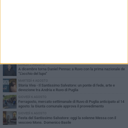
PIÙ LETTI QUESTA SETTIMANA
MERCOLEDÌ 5 AGOSTO
Dramma in spiaggia a Bisceglie: un anziano di Ruvo ha un malore
e perde la vita
MARTEDÌ 4 AGOSTO
Santi Medici di Ruvo di Puglia, la Pia Unione chiama a raccolta le
imprese
LUNEDÌ 3 AGOSTO
A dicembre torna Daniel Pennac a Ruvo con la prima nazionale de
“L’occhio del lupo”
MARTEDÌ 4 AGOSTO
Storia Viva - Il Santissimo Salvatore: un ponte di fede, arte e
devozione tra Andria e Ruvo di Puglia
GIOVEDÌ 6 AGOSTO
Ferragosto, mercato settimanale di Ruvo di Puglia anticipato al 14
agosto: la Giunta comunale approva il provvedimento
GIOVEDÌ 6 AGOSTO
Festa del Santissimo Salvatore: oggi la solenne Messa con il
vescovo Mons. Domenico Basile