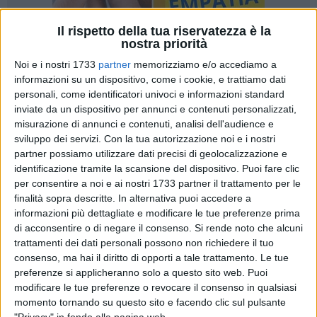
Il rispetto della tua riservatezza è la
nostra priorità
Noi e i nostri 1733
partner
memorizziamo e/o accediamo a
2
A cura di
informazioni su un dispositivo, come i cookie, e trattiamo dati
TERESA FIORE
personali, come identificatori univoci e informazioni standard
inviate da un dispositivo per annunci e contenuti personalizzati,
misurazione di annunci e contenuti, analisi dell'audience e
sviluppo dei servizi.
Con la tua autorizzazione noi e i nostri
Martedì 25 febbraio
, alle
18:00
, la
libreria L'Agorà – Bottega
partner possiamo utilizzare dati precisi di geolocalizzazione e
delle Nuvole
di Ruvo di Puglia ospiterà la presentazione del
identificazione tramite la scansione del dispositivo. Puoi fare clic
libro
Sbarre
, scritto dall'ex magistrato antimafia
Sandro
per consentire a noi e ai nostri 1733 partner il trattamento per le
Messina
.
finalità sopra descritte. In alternativa puoi accedere a
L'evento si inserisce nel percorso sulla
giustizia riparativa
,
informazioni più dettagliate e modificare le tue preferenze prima
promosso dall'
Assessorato al Benessere e Giustizia Sociale
di acconsentire o di negare il consenso.
Si rende noto che alcuni
del Comune di Ruvo di Puglia
, con l'obiettivo di stimolare
trattamenti dei dati personali possono non richiedere il tuo
consenso, ma hai il diritto di opporti a tale trattamento. Le tue
una riflessione sulla detenzione, il sistema giudiziario e le
preferenze si applicheranno solo a questo sito web. Puoi
relazioni umane.
modificare le tue preferenze o revocare il consenso in qualsiasi
momento tornando su questo sito e facendo clic sul pulsante
Attraverso l'esperienza diretta dell'autore, il libro scandaglia