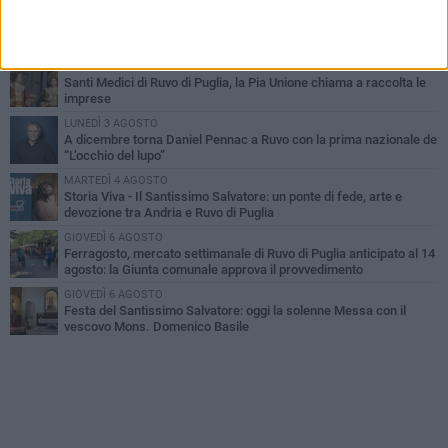
MERCOLEDÌ 5 AGOSTO
Dramma in spiaggia a Bisceglie: un anziano di Ruvo ha un malore
e perde la vita
MARTEDÌ 4 AGOSTO
Santi Medici di Ruvo di Puglia, la Pia Unione chiama a raccolta le
imprese
LUNEDÌ 3 AGOSTO
A dicembre torna Daniel Pennac a Ruvo con la prima nazionale de
“L’occhio del lupo”
MARTEDÌ 4 AGOSTO
Storia Viva - Il Santissimo Salvatore: un ponte di fede, arte e
devozione tra Andria e Ruvo di Puglia
GIOVEDÌ 6 AGOSTO
Ferragosto, mercato settimanale di Ruvo di Puglia anticipato al 14
agosto: la Giunta comunale approva il provvedimento
GIOVEDÌ 6 AGOSTO
Festa del Santissimo Salvatore: oggi la solenne Messa con il
vescovo Mons. Domenico Basile