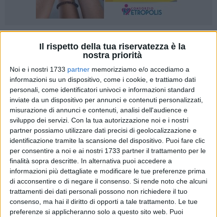
3
Il rispetto della tua riservatezza è la
nostra priorità
Noi e i nostri 1733
partner
memorizziamo e/o accediamo a
È stato pubblicato sul sito istituzionale del Comune di Ruvo
informazioni su un dispositivo, come i cookie, e trattiamo dati
di Puglia l'avviso pubblico per l'affidamento di servizi
personali, come identificatori univoci e informazioni standard
inviate da un dispositivo per annunci e contenuti personalizzati,
integrati di comunicazione per le attività progettuali del
misurazione di annunci e contenuti, analisi dell'audience e
progetto "LEGO: Costruiamo insieme la casa, la famiglia, la
sviluppo dei servizi.
Con la tua autorizzazione noi e i nostri
città" finanziato con avviso pubblico "educare in comune" del
partner possiamo utilizzare dati precisi di geolocalizzazione e
dipartimento delle politiche per la Famiglia della Presidenza
identificazione tramite la scansione del dispositivo. Puoi fare clic
del Consiglio dei Ministri.
per consentire a noi e ai nostri 1733 partner il trattamento per le
finalità sopra descritte. In alternativa puoi accedere a
L'avviso è rivolto agli operatori economici di settore iscritti al
informazioni più dettagliate e modificare le tue preferenze prima
di acconsentire o di negare il consenso.
Si rende noto che alcuni
mercato elettronico della pubblica amministrazione.
trattamenti dei dati personali possono non richiedere il tuo
consenso, ma hai il diritto di opporti a tale trattamento. Le tue
Le attività da svolgere riguardano l'ideazione grafica
preferenze si applicheranno solo a questo sito web. Puoi