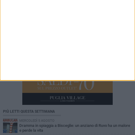
4 AGOSTO 2026
Storia Viva - Il Santissimo Salvatore: un ponte
di fede, arte e devozione tra Andria e Ruvo di
Puglia
PIÙ LETTI QUESTA SETTIMANA
MERCOLEDÌ 5 AGOSTO
Dramma in spiaggia a Bisceglie: un anziano di Ruvo ha un malore
e perde la vita