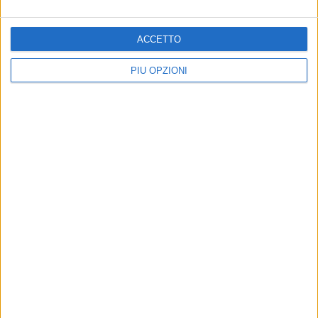
comunale approva il provvedimento
6 AGOSTO 2026
ACCETTO
Ruvo, si conclude "Monitor 2024": due giornate
dedicate alla prevenzione degli incendi e alla
tutela dell'ambiente
PIÙ OPZIONI