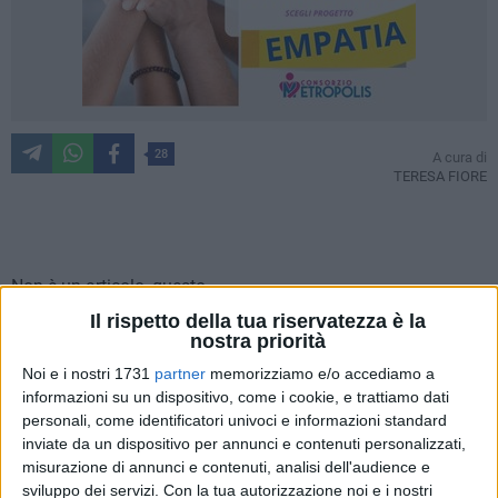
28
A cura di
TERESA FIORE
Non è un articolo, questo.
O, almeno, non lo è nel senso consueto del termine.
Il rispetto della tua riservatezza è la
È piuttosto una pagina di diario consegnata alla città, una
nostra priorità
testimonianza che nasce dal bisogno di preservare, prima
Noi e i nostri 1731
partner
memorizziamo e/o accediamo a
ancora che di raccontare.
informazioni su un dispositivo, come i cookie, e trattiamo dati
Scrivere della serata di ieri, al Teatro Comunale di Ruvo di
personali, come identificatori univoci e informazioni standard
inviate da un dispositivo per annunci e contenuti personalizzati,
Puglia, dedicata al
Maestro Nicola Bucci
con il tributo
"Quel
misurazione di annunci e contenuti, analisi dell'audience e
che resta"
, significa varcare una soglia invisibile, quella che
sviluppo dei servizi.
Con la tua autorizzazione noi e i nostri