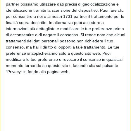
separa la cronaca dalla memoria, il resoconto dall'anima.
partner possiamo utilizzare dati precisi di geolocalizzazione e
identificazione tramite la scansione del dispositivo. Puoi fare clic
Perché esistono maestri che, pur avendo lasciato questa
per consentire a noi e ai nostri 1731 partner il trattamento per le
terra, non hanno mai smesso di dirigere.
finalità sopra descritte. In alternativa puoi accedere a
Nicola Bucci appartiene a questa schiera rara.
informazioni più dettagliate e modificare le tue preferenze prima
di acconsentire o di negare il consenso.
Si rende noto che alcuni
A due anni dalla sua scomparsa, Ruvo di Puglia lo ascolta
trattamenti dei dati personali possono non richiedere il tuo
ancora. Lo percepisce nel respiro prima di un attacco,
consenso, ma hai il diritto di opporti a tale trattamento. Le tue
nell'accordo che si compone, nella vibrazione corale che
preferenze si applicheranno solo a questo sito web. Puoi
trasforma molte voci in una sola coscienza.
modificare le tue preferenze o revocare il consenso in qualsiasi
momento tornando su questo sito e facendo clic sul pulsante
Varcare ieri la soglia del Teatro è stato, per me, come tornare
"Privacy" in fondo alla pagina web.
a casa, ma a una casa interiore, fatta di suoni, di sguardi, di
insegnamenti mai interrotti.
E mentre la
Rubis Canto
prendeva voce sul palco, la
memoria ha iniziato a dischiudersi, lenta e brillante.
La prima volta nella sede della Pro Loco. L'audizione davanti
al Maestro. L'emozione che tremava nelle mani prima ancora
che nella voce.