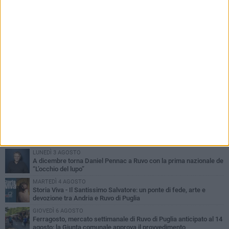
PIÙ LETTI QUESTA SETTIMANA
MERCOLEDÌ 5 AGOSTO
Dramma in spiaggia a Bisceglie: un anziano di Ruvo ha un malore
e perde la vita
MARTEDÌ 4 AGOSTO
Santi Medici di Ruvo di Puglia, la Pia Unione chiama a raccolta le
imprese
LUNEDÌ 3 AGOSTO
A dicembre torna Daniel Pennac a Ruvo con la prima nazionale de
“L’occhio del lupo”
MARTEDÌ 4 AGOSTO
Storia Viva - Il Santissimo Salvatore: un ponte di fede, arte e
devozione tra Andria e Ruvo di Puglia
GIOVEDÌ 6 AGOSTO
Ferragosto, mercato settimanale di Ruvo di Puglia anticipato al 14
agosto: la Giunta comunale approva il provvedimento