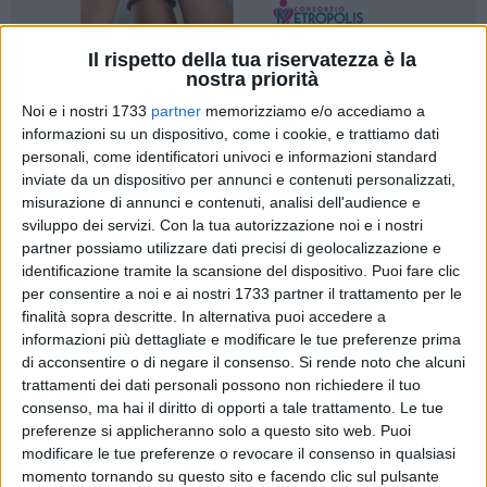
Il rispetto della tua riservatezza è la
nostra priorità
172
Noi e i nostri 1733
partner
memorizziamo e/o accediamo a
informazioni su un dispositivo, come i cookie, e trattiamo dati
personali, come identificatori univoci e informazioni standard
Entra nel vivo l'organizzazione dell'evento "Rerum" che
inviate da un dispositivo per annunci e contenuti personalizzati,
coinvolgerà l'intera città di Ruvo di Puglia. Rievocazioni,
misurazione di annunci e contenuti, analisi dell'audience e
musica, arte di strada, ma anche rievocazione storica "Ruvo,
sviluppo dei servizi.
Con la tua autorizzazione noi e i nostri
Carafa e la Leggenda" e una Notte Bianca…in estate".
partner possiamo utilizzare dati precisi di geolocalizzazione e
identificazione tramite la scansione del dispositivo. Puoi fare clic
Una notte magica, ricca di sogni e passioni, con negozi
per consentire a noi e ai nostri 1733 partner il trattamento per le
finalità sopra descritte. In alternativa puoi accedere a
aperti e un programma ricchissimo di eventi in ogni angolo
informazioni più dettagliate e modificare le tue preferenze prima
del paese. Questo l'intento del gran lavoro svolto dal Centro
di acconsentire o di negare il consenso.
Si rende noto che alcuni
Studi "Cultura et Memoria".
trattamenti dei dati personali possono non richiedere il tuo
consenso, ma hai il diritto di opporti a tale trattamento. Le tue
Il programma di sabato 15 giugno prevede dalle ore 17.00
preferenze si applicheranno solo a questo sito web. Puoi
l'animazione con trampolieri e musici nobili e borghesi in
modificare le tue preferenze o revocare il consenso in qualsiasi
abiti d'epoca tra la gente. In Piazza Dante alle 17.30 danze
momento tornando su questo sito e facendo clic sul pulsante