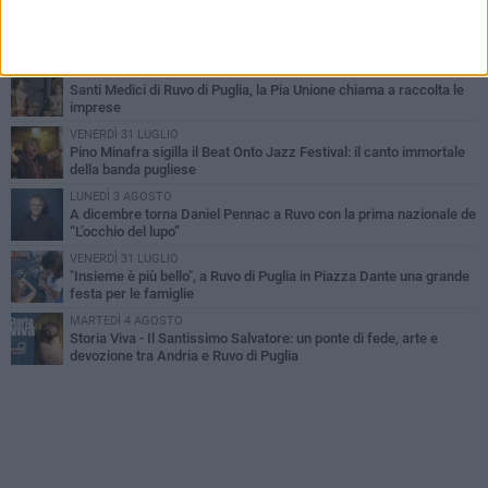
MERCOLEDÌ 5 AGOSTO
Dramma in spiaggia a Bisceglie: un anziano di Ruvo ha un malore
e perde la vita
MARTEDÌ 4 AGOSTO
Santi Medici di Ruvo di Puglia, la Pia Unione chiama a raccolta le
imprese
VENERDÌ 31 LUGLIO
Pino Minafra sigilla il Beat Onto Jazz Festival: il canto immortale
della banda pugliese
LUNEDÌ 3 AGOSTO
A dicembre torna Daniel Pennac a Ruvo con la prima nazionale de
“L’occhio del lupo”
VENERDÌ 31 LUGLIO
"Insieme è più bello", a Ruvo di Puglia in Piazza Dante una grande
festa per le famiglie
MARTEDÌ 4 AGOSTO
Storia Viva - Il Santissimo Salvatore: un ponte di fede, arte e
devozione tra Andria e Ruvo di Puglia