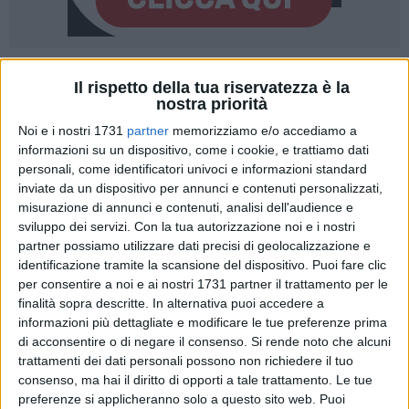
1
Il rispetto della tua riservatezza è la
nostra priorità
Noi e i nostri 1731
partner
memorizziamo e/o accediamo a
Ruvo di Puglia è una delle 10 città europee che compongono
informazioni su un dispositivo, come i cookie, e trattiamo dati
la prima "Rete Europea delle Città della Mediazione".
personali, come identificatori univoci e informazioni standard
inviate da un dispositivo per annunci e contenuti personalizzati,
L'Amministrazione Comunale partecipa infatti al progetto
misurazione di annunci e contenuti, analisi dell'audience e
VITEM "Ville et Territoire de Mediation"
nato con l'obiettivo
sviluppo dei servizi.
Con la tua autorizzazione noi e i nostri
di consolidare e promuovere la mediazione sociale
partner possiamo utilizzare dati precisi di geolocalizzazione e
attraverso la creazione di una rete europea di
"Città della
identificazione tramite la scansione del dispositivo. Puoi fare clic
Mediazione"
.
per consentire a noi e ai nostri 1731 partner il trattamento per le
finalità sopra descritte. In alternativa puoi accedere a
Il progetto, finanziato dal programma europeo
Cerv 2025
,
informazioni più dettagliate e modificare le tue preferenze prima
di acconsentire o di negare il consenso.
Si rende noto che alcuni
riunisce città di diversi paesi impegnate nella promozione e
trattamenti dei dati personali possono non richiedere il tuo
nella pratica della mediazione e della giustizia riparativa.
consenso, ma hai il diritto di opporti a tale trattamento. Le tue
Della rete fanno parte realtà della
Francia, Belgio, Spagna,
preferenze si applicheranno solo a questo sito web. Puoi