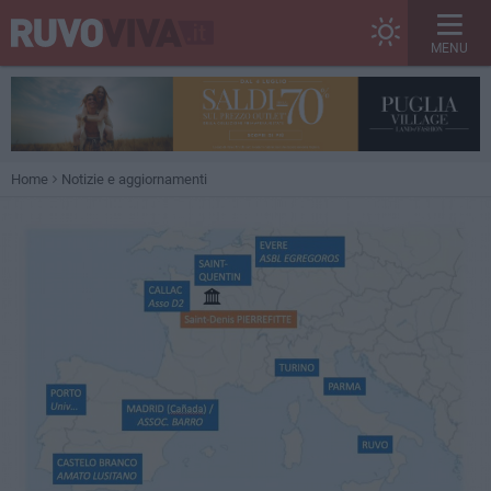
MENU
Home
Notizie e aggiornamenti