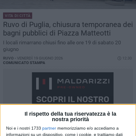
VITA DI CITTÀ
Ruvo di Puglia, chiusura temporanea dei
bagni pubblici di Piazza Matteotti
I locali rimarrano chiusi fino alle ore 19 di sabato 20
giugno
RUVO -
VENERDÌ 19 GIUGNO 2026
12.30
COMUNICATO STAMPA
Il rispetto della tua riservatezza è la
nostra priorità
Noi e i nostri 1733
partner
memorizziamo e/o accediamo a
informazioni su un dispositivo, come i cookie, e trattiamo dati