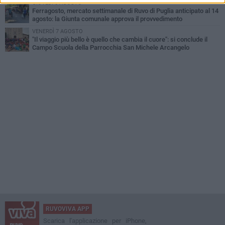
GIOVEDÌ 6 AGOSTO
Ferragosto, mercato settimanale di Ruvo di Puglia anticipato al 14
agosto: la Giunta comunale approva il provvedimento
VENERDÌ 7 AGOSTO
"Il viaggio più bello è quello che cambia il cuore": si conclude il
Campo Scuola della Parrocchia San Michele Arcangelo
RUVOVIVA APP
Scarica l'applicazione per iPhone,