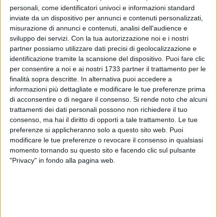
personali, come identificatori univoci e informazioni standard
inviate da un dispositivo per annunci e contenuti personalizzati,
misurazione di annunci e contenuti, analisi dell'audience e
sviluppo dei servizi.
Con la tua autorizzazione noi e i nostri
partner possiamo utilizzare dati precisi di geolocalizzazione e
identificazione tramite la scansione del dispositivo. Puoi fare clic
per consentire a noi e ai nostri 1733 partner il trattamento per le
Il Comune di Ruvo di Puglia ha comunicato una temporanea
finalità sopra descritte. In alternativa puoi accedere a
variazione della disponibilità dei servizi sul territorio
informazioni più dettagliate e modificare le tue preferenze prima
di acconsentire o di negare il consenso.
Si rende noto che alcuni
cittadino. Per consentire lo svolgimento di necessari
trattamenti dei dati personali possono non richiedere il tuo
interventi di manutenzione, i bagni pubblici situati in Piazza
consenso, ma hai il diritto di opporti a tale trattamento. Le tue
Matteotti rimarranno chiusi al pubblico dalle ore 14 di oggi
preferenze si applicheranno solo a questo sito web. Puoi
venerdì 19 giugno.
modificare le tue preferenze o revocare il consenso in qualsiasi
momento tornando su questo sito e facendo clic sul pulsante
La regolare fruizione del servizio sarà ripristinata domani: la
"Privacy" in fondo alla pagina web.
riapertura dei locali è infatti prevista per sabato 20 giugno
alle ore 19.
8 AGOSTO 2026
Probabile presenza di un lupo nella aree rurali