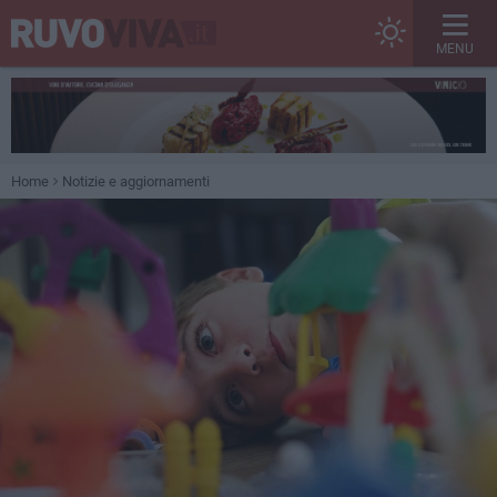
MENU
Home
Notizie e aggiornamenti