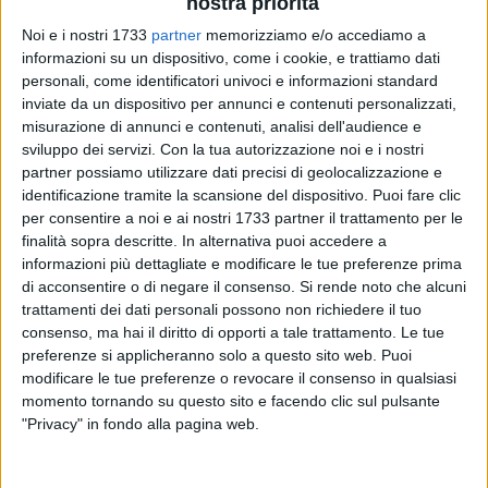
nostra priorità
Noi e i nostri 1733
partner
memorizziamo e/o accediamo a
informazioni su un dispositivo, come i cookie, e trattiamo dati
personali, come identificatori univoci e informazioni standard
inviate da un dispositivo per annunci e contenuti personalizzati,
Attraverso una mozione presentata da Emanuela Caifasso e
misurazione di annunci e contenuti, analisi dell'audience e
sviluppo dei servizi.
Con la tua autorizzazione noi e i nostri
approvata all'unanimità in consiglio comunale, si è avviato il
partner possiamo utilizzare dati precisi di geolocalizzazione e
percorso che porterà Ruvo di Puglia a diventare "Città amica
identificazione tramite la scansione del dispositivo. Puoi fare clic
dell'autismo". L'obiettivo è promuovere un protocollo d'intesa,
per consentire a noi e ai nostri 1733 partner il trattamento per le
sottoscritto fra l'Ambito sanitario, le scuole del territorio, le
finalità sopra descritte. In alternativa puoi accedere a
associazioni e gli enti del terzo settore, che consenta la
informazioni più dettagliate e modificare le tue preferenze prima
realizzazione di politiche di supporto e inclusione mirate e
di acconsentire o di negare il consenso.
Si rende noto che alcuni
metta al centro dell'attenzione collettiva la vita delle persone
trattamenti dei dati personali possono non richiedere il tuo
consenso, ma hai il diritto di opporti a tale trattamento. Le tue
con spettro autistico.
preferenze si applicheranno solo a questo sito web. Puoi
modificare le tue preferenze o revocare il consenso in qualsiasi
Già da diversi anni in città si sono tenute iniziative per la
momento tornando su questo sito e facendo clic sul pulsante
sensibilizzazione: durante il periodo della pandemia, il
"Privacy" in fondo alla pagina web.
Comune ha promosso politiche di supporto verso le persone
con spettro autistico e le loro famiglie. «Un protocollo