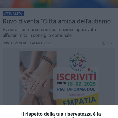
ATTUALITÀ
Ruvo diventa "Città amica dell'autismo"
Avviato il percorso con una mozione approvata
all'unanimità in consiglio comunale
RUVO -
VENERDÌ 1 APRILE 2022
11.20
Il rispetto della tua riservatezza è la