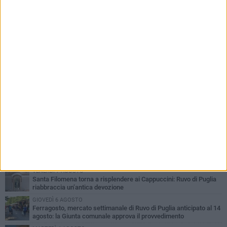
PIÙ LETTI QUESTA SETTIMANA
MERCOLEDÌ 5 AGOSTO
Dramma in spiaggia a Bisceglie: un anziano di Ruvo ha un malore
e perde la vita
MARTEDÌ 4 AGOSTO
Santi Medici di Ruvo di Puglia, la Pia Unione chiama a raccolta le
imprese
LUNEDÌ 3 AGOSTO
A dicembre torna Daniel Pennac a Ruvo con la prima nazionale de
“L’occhio del lupo”
VENERDÌ 7 AGOSTO
Santa Filomena torna a risplendere ai Cappuccini: Ruvo di Puglia
riabbraccia un’antica devozione
GIOVEDÌ 6 AGOSTO
Ferragosto, mercato settimanale di Ruvo di Puglia anticipato al 14
agosto: la Giunta comunale approva il provvedimento