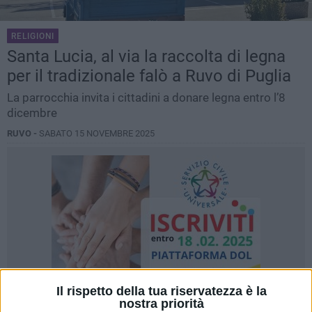
RELIGIONI
Santa Lucia, al via la raccolta di legna
per il tradizionale falò a Ruvo di Puglia
La parrocchia invita i cittadini a donare legna entro l’8
dicembre
RUVO -
SABATO 15 NOVEMBRE 2025
Il rispetto della tua riservatezza è la
nostra priorità