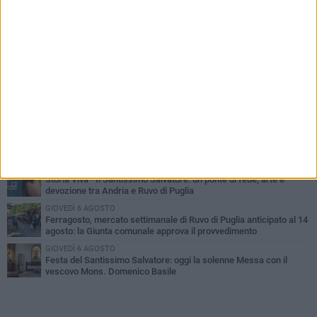
PIÙ LETTI QUESTA SETTIMANA
MERCOLEDÌ 5 AGOSTO
Dramma in spiaggia a Bisceglie: un anziano di Ruvo ha un malore
e perde la vita
MARTEDÌ 4 AGOSTO
Santi Medici di Ruvo di Puglia, la Pia Unione chiama a raccolta le
imprese
LUNEDÌ 3 AGOSTO
A dicembre torna Daniel Pennac a Ruvo con la prima nazionale de
“L’occhio del lupo”
MARTEDÌ 4 AGOSTO
Storia Viva - Il Santissimo Salvatore: un ponte di fede, arte e
devozione tra Andria e Ruvo di Puglia
GIOVEDÌ 6 AGOSTO
Ferragosto, mercato settimanale di Ruvo di Puglia anticipato al 14
agosto: la Giunta comunale approva il provvedimento
GIOVEDÌ 6 AGOSTO
Festa del Santissimo Salvatore: oggi la solenne Messa con il
vescovo Mons. Domenico Basile