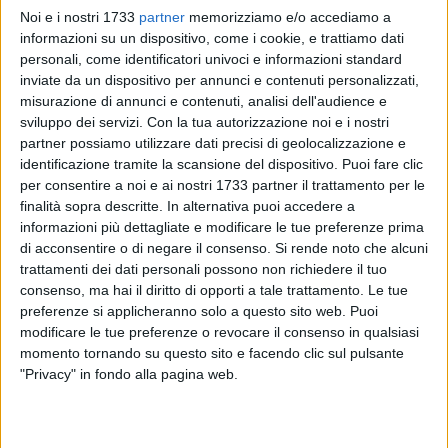
Noi e i nostri 1733
partner
memorizziamo e/o accediamo a
informazioni su un dispositivo, come i cookie, e trattiamo dati
personali, come identificatori univoci e informazioni standard
8
A cura di
inviate da un dispositivo per annunci e contenuti personalizzati,
TERESA FIORE
misurazione di annunci e contenuti, analisi dell'audience e
sviluppo dei servizi.
Con la tua autorizzazione noi e i nostri
partner possiamo utilizzare dati precisi di geolocalizzazione e
C'è un fuoco che ogni anno riscalda l'inverno ruvestino, è il
identificazione tramite la scansione del dispositivo. Puoi fare clic
falò di Santa Lucia
, simbolo di luce, speranza e devozione
per consentire a noi e ai nostri 1733 partner il trattamento per le
finalità sopra descritte. In alternativa puoi accedere a
che illumina la notte del 13 dicembre.
informazioni più dettagliate e modificare le tue preferenze prima
Anche quest'anno, la
parrocchia di Santa Lucia
rinnova
di acconsentire o di negare il consenso.
Si rende noto che alcuni
l'appello a tutti i cittadini: servono donazioni di
legna
per
trattamenti dei dati personali possono non richiedere il tuo
alimentare la grande pira che, nella notte della festa, arderà
consenso, ma hai il diritto di opporti a tale trattamento. Le tue
davanti alla chiesa.
preferenze si applicheranno solo a questo sito web. Puoi
modificare le tue preferenze o revocare il consenso in qualsiasi
Chi desidera contribuire potrà
donare la legna fino all'8
momento tornando su questo sito e facendo clic sul pulsante
"Privacy" in fondo alla pagina web.
dicembre
, scaricandola nell'area dedicata di
via Oberdan
.
Ogni pezzo di legno, ogni piccolo contributo, diventerà parte
di una fiamma che, il
13 dicembre
, tornerà a brillare nel