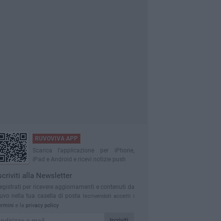
RUVOVIVA APP
Scarica l'applicazione per iPhone,
iPad e Android e ricevi notizie push
scriviti alla Newsletter
egistrati per ricevere aggiornamenti e contenuti da
uvo nella tua casella di posta
Iscrivendoti accetti i
ermini
e la
privacy policy
Iscriviti