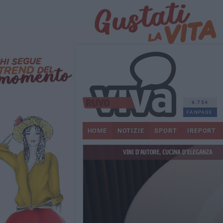
6.754
FANPAGE
HOME
NOTIZIE
SPORT
IREPORT