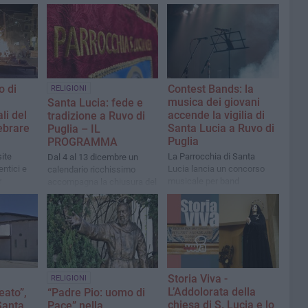
o di
Contest Bands: la
RELIGIONI
musica dei giovani
Santa Lucia: fede e
li del
accende la vigilia di
tradizione a Ruvo di
ebrare
Santa Lucia a Ruvo di
Puglia – IL
Puglia
PROGRAMMA
site
La Parrocchia di Santa
Dal 4 al 13 dicembre un
entici e
Lucia lancia un concorso
calendario ricchissimo
r
musicale per band
accompagna la chiusura del
più
emergenti
centenario parrocchiale
à
Storia Viva -
RELIGIONI
L’Addolorata della
eato”,
“Padre Pio: uomo di
chiesa di S. Lucia e lo
Santa
Pace” nella