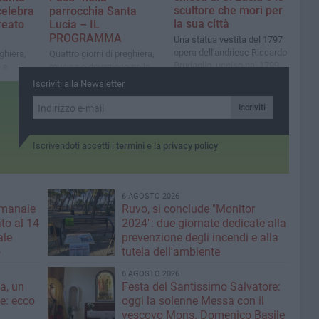
scultore che morì per
celebra
parrocchia Santa
la sua città
reato
Lucia – IL
PROGRAMMA
Una statua vestita del 1797
opera dell'andriese Riccardo
ghiera,
Quattro giorni di preghiera,
Brudaglio, ucciso nel 1799
 e
musica e devozione nella
dire la
chiesa Santa Lucia
Iscriviti alla Newsletter
ne
Iscriviti
Iscrivendoti accetti i
termini
e la
privacy policy
6 AGOSTO 2026
imanale
Ruvo, si conclude "Monitor
to al 14
2024": due giornate dedicate alla
ale
prevenzione degli incendi e alla
o
tutela dell'ambiente
6 AGOSTO 2026
a, un
Festa del Santissimo Salvatore:
ce: ecco
oggi la solenne Messa con il
vescovo Mons. Domenico Basile