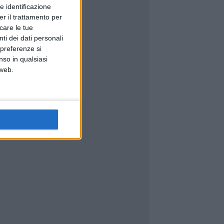
e identificazione
er il trattamento per
icare le tue
ti dei dati personali
 preferenze si
nso in qualsiasi
 web.