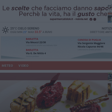
PI
vit
25
°C
CIELO SERENO
NOTIZ
33.5°
OGGI MIN
25°
MAX
A
RUVO
DIRETTORE
ANTO
lup
METEO
VIDEO
Ruv
co
Do