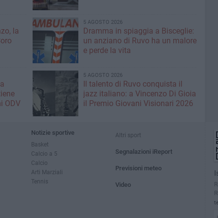
5 AGOSTO 2026
zo, la
Dramma in spiaggia a Bisceglie:
Coro
un anziano di Ruvo ha un malore
e perde la vita
5 AGOSTO 2026
la
Il talento di Ruvo conquista il
tiene
jazz italiano: a Vincenzo Di Gioia
mi ODV
il Premio Giovani Visionari 2026
Notizie sportive
Altri sport
Basket
Segnalazioni iReport
Calcio a 5
Calcio
Previsioni meteo
Arti Marziali
I
Tennis
R
Video
R
t