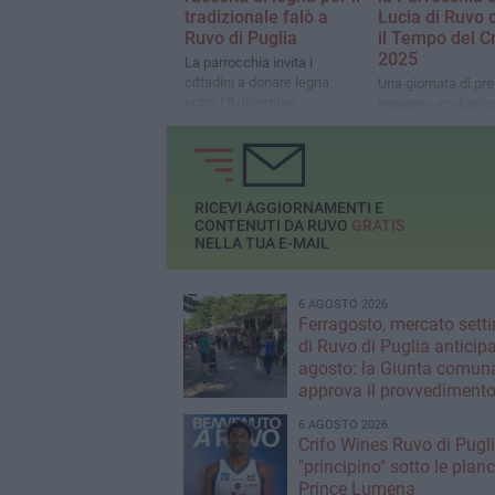
tradizionale falò a
Lucia di Ruvo 
Ruvo di Puglia
il Tempo del C
2025
La parrocchia invita i
cittadini a donare legna
Una giornata di pre
entro l’8 dicembre
impegno ecologico
comunità per custo
nostra casa comu
RICEVI AGGIORNAMENTI E
CONTENUTI DA RUVO
GRATIS
NELLA TUA E-MAIL
6 AGOSTO 2026
Ferragosto, mercato sett
di Ruvo di Puglia anticipa
agosto: la Giunta comun
approva il provvediment
6 AGOSTO 2026
Crifo Wines Ruvo di Pugli
"principino" sotto le plan
Prince Lumena