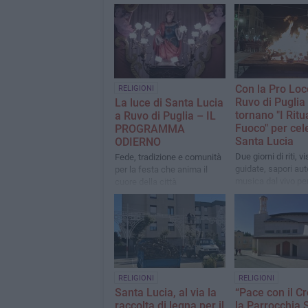
Con la Pro Loc
RELIGIONI
Ruvo di Puglia
La luce di Santa Lucia
tornano "I Ritua
a Ruvo di Puglia – IL
Fuoco" per cel
PROGRAMMA
Santa Lucia
ODIERNO
Due giorni di riti, vi
Fede, tradizione e comunità
guidate, sapori aut
per la festa che anima il
musica dal vivo pe
cuore della città
riscoprire l’anima 
luminosa della citt
RELIGIONI
RELIGIONI
Santa Lucia, al via la
“Pace con il Cr
raccolta di legna per il
la Parrocchia 