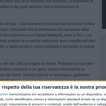
 una festa che sa di memoria e di umanità, un momento in
la bellezza dei gesti semplici che si tramandano di
lo di luce – illumineranno le strade trasformando l'intera
ti. I principali falò prenderanno vita nei pressi della
 di San Domenico e in Piazza Matteotti, dove la Pro Loco
me, custodi di un'antica tradizione, sono inserite nell'albo
lia, a testimoniare il valore culturale e spirituale di questa
 dei ceci fritti avvolgerà le strade. Preparati con polvere
iventano croccanti in un gesto antico che richiama la
ati nel fuoco. Grandi e piccoli si raccolgono, gustando
re di vino.
l rispetto della tua riservatezza è la nostra prior
sta: panzerotti e calzone con gli sponzali, piatti che
artner
memorizziamo e/o accediamo a informazioni su un dispositivo, c
ialità, legando il passato al presente con sapori che
ali, come identificatori univoci e informazioni standard inviate da un di
zzati, misurazione di annunci e contenuti, analisi dell'audience e svilupp