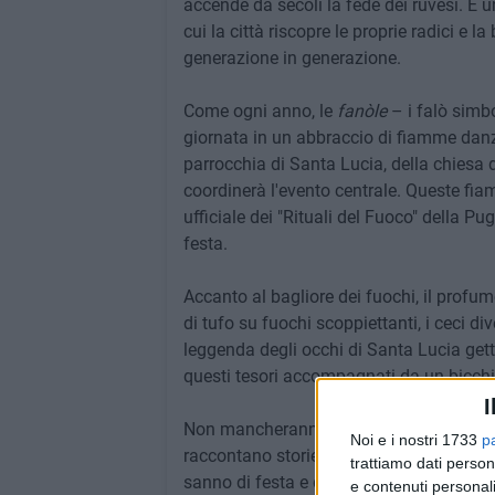
accende da secoli la fede dei ruvesi. È
cui la città riscopre le proprie radici e 
generazione in generazione.
Come ogni anno, le
fanòle
– i falò simbo
giornata in un abbraccio di fiamme danzan
parrocchia di Santa Lucia, della chiesa
coordinerà l'evento centrale. Queste fiam
ufficiale dei "Rituali del Fuoco" della Pug
festa.
Accanto al bagliore dei fuochi, il profumo
di tufo su fuochi scoppiettanti, i ceci d
leggenda degli occhi di Santa Lucia gett
questi tesori accompagnati da un bicchie
I
Non mancheranno le altre delizie della fe
Noi e i nostri 1733
p
raccontano storie di famiglia e di conviv
trattiamo dati person
sanno di festa e di condivisione.
e contenuti personali