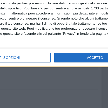
i e i nostri partner possiamo utilizzare dati precisi di geolocalizzazione 
del dispositivo. Puoi fare clic per consentire a noi e ai nostri 1733 partn
ne, è calore umano. Tra il canto delle fiamme e il profumo
critte. In alternativa puoi accedere a informazioni più dettagliate e modif
atrimonio culturale unico, dove fede e folklore si incontrano
acconsentire o di negare il consenso.
Si rende noto che alcuni trattamen
 e identità.
e il tuo consenso, ma hai il diritto di opporti a tale trattamento. Le tue
 questo sito web. Puoi modificare le tue preferenze o revocare il conse
questo sito e facendo clic sul pulsante "Privacy" in fondo alla pagina
7 AGOSTO 2026
"Il viaggio più bello è quello che
: Ruvo
cambia il cuore": si conclude il
antica
Campo Scuola della Parrocchia
PIÙ OPZIONI
ACCETTO
San Michele Arcangelo