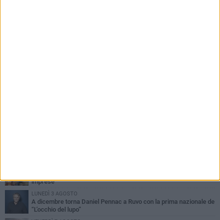
PIÙ LETTI QUESTA SETTIMANA
MERCOLEDÌ 5 AGOSTO
Dramma in spiaggia a Bisceglie: un anziano di Ruvo ha un malore
e perde la vita
MARTEDÌ 4 AGOSTO
Santi Medici di Ruvo di Puglia, la Pia Unione chiama a raccolta le
imprese
LUNEDÌ 3 AGOSTO
A dicembre torna Daniel Pennac a Ruvo con la prima nazionale de
“L’occhio del lupo”