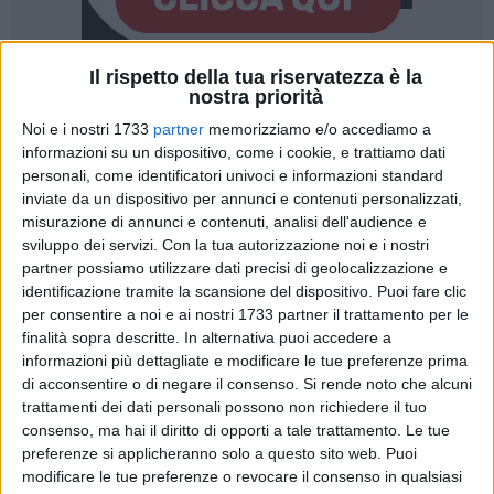
Il rispetto della tua riservatezza è la
nostra priorità
Noi e i nostri 1733
partner
memorizziamo e/o accediamo a
informazioni su un dispositivo, come i cookie, e trattiamo dati
personali, come identificatori univoci e informazioni standard
Martedì 31 marzo si è svolto il secondo appuntamento della
inviate da un dispositivo per annunci e contenuti personalizzati,
Scuola Urbana, a cura dell'Azienda Agricola Colle di Seta,
misurazione di annunci e contenuti, analisi dell'audience e
dedicato a una riflessione su un tema tanto quotidiano
sviluppo dei servizi.
Con la tua autorizzazione noi e i nostri
quanto fondamentale: il modo in cui oggi ci si alimenta e le
partner possiamo utilizzare dati precisi di geolocalizzazione e
motivazioni che orientano le scelte a tavola.
identificazione tramite la scansione del dispositivo. Puoi fare clic
per consentire a noi e ai nostri 1733 partner il trattamento per le
L'incontro, che ha visto la partecipazione di Vincenzo
finalità sopra descritte. In alternativa puoi accedere a
informazioni più dettagliate e modificare le tue preferenze prima
Cantatore, dottore di ricerca in Microbiologia degli alimenti,
di acconsentire o di negare il consenso.
Si rende noto che alcuni
ha affrontato il delicato equilibrio tra innovazione e
trattamenti dei dati personali possono non richiedere il tuo
tradizione, evidenziando la necessità di coniugare progresso
consenso, ma hai il diritto di opporti a tale trattamento. Le tue
e rispetto delle radici culturali.
preferenze si applicheranno solo a questo sito web. Puoi
modificare le tue preferenze o revocare il consenso in qualsiasi