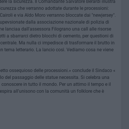
dere la sicurezza. Il Comandante Salvatore Berardi illustra
icurezza che verranno adottate durante le processioni:
Cairoli e via Aldo Moro verranno bloccate dai "newjersey".
supevsionate dalla associazione nazionale di polizia di
iene lanciaa dall'assessora Filograno una call alle risorse
tti a sbarrarci dietro blocchi di cemento, per questioni di
entrale. Ma nulla ci impedisce di trasformare il brutto in
un tema letterario. La lancio così. Vediamo cosa ne viene
spetto ossequioso delle processioni.» conclude il Sindaco «
lo del passaggio delle statue necessita. Si celebra una
a conoscere in tutto il mondo. Per un attimo il tempo e il
espira all'unisono con la comunità un folklore che è