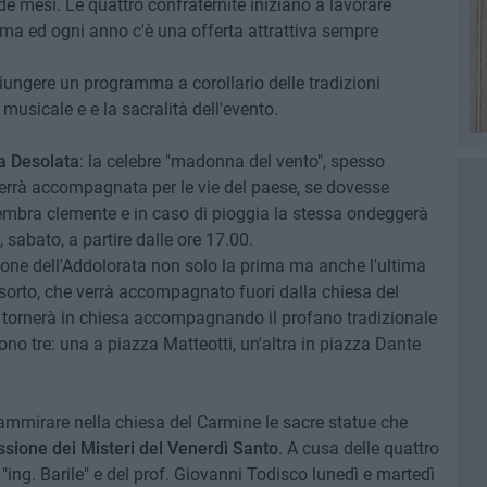
de mesi. Le quattro confraternite iniziano a lavorare
ma ed ogni anno c'è una offerta attrattiva sempre
ungere un programma a corollario delle tradizioni
 musicale e e la sacralità dell'evento.
a Desolata
: la celebre "madonna del vento", spesso
rrà accompagnata per le vie del paese, se dovesse
embra clemente e in caso di pioggia la stessa ondeggerà
, sabato, a partire dalle ore 17.00.
zione dell'Addolorata non solo la prima ma anche l'ultima
sorto, che verrà accompagnato fuori dalla chiesa del
 tornerà in chiesa accompagnando il profano tradizionale
o tre: una a piazza Matteotti, un'altra in piazza Dante
mmirare nella chiesa del Carmine le sacre statue che
sione dei Misteri del Venerdì Santo
. A cusa delle quattro
"ing. Barile" e del prof. Giovanni Todisco lunedì e martedì