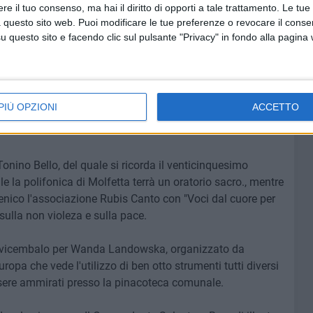
e il tuo consenso, ma hai il diritto di opporti a tale trattamento. Le tue
tropirro e PIno Caldarola.
 questo sito web. Puoi modificare le tue preferenze o revocare il conse
questo sito e facendo clic sul pulsante "Privacy" in fondo alla pagina
orso Gramsci pressso l'associazione Ruvo 2.0 "ing. Barile"
na santa, sacra alla cultura intesa come arriccimento
e dal 6 al 21 Aprile vede protagonista l'associazione
PIÙ OPZIONI
ACCETTO
ai fisso di Confabulare, che si terrà tra il museo del libro
onino Bello, del quale si ricorda il venticinquesimo
e la polifonica di Molfetta terrà un oratorio sacro., mentre
enico l'associazione Rubis Canto con "Voci dal cuore per
ulla non violeza e sulla pace.
clavicembalo per Wanda Landowska, organizzato da
opa che vede l'utilizzo di ben otto strumenti tutti diversi
ssere ammirati presso la pinacoteca comunale.