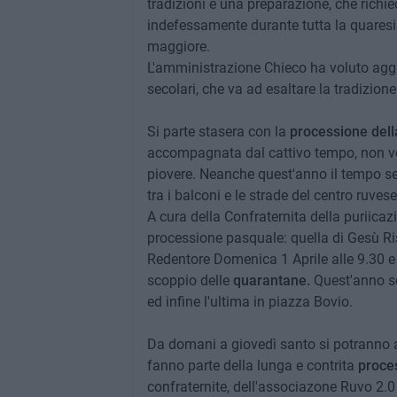
tradizioni e una preparazione, che richie
indefessamente durante tutta la quaresi
maggiore.
L'amministrazione Chieco ha voluto aggi
secolari, che va ad esaltare la tradizione
Si parte stasera con la
processione dell
accompagnata dal cattivo tempo, non ve
piovere. Neanche quest'anno il tempo s
tra i balconi e le strade del centro ruvese
A cura della Confraternita della puriica
processione pasquale: quella di Gesù Ri
Redentore Domenica 1 Aprile alle 9.30 e
scoppio delle
quarantane.
Quest'anno son
ed infine l'ultima in piazza Bovio.
Da domani a giovedì santo si potranno a
fanno parte della lunga e contrita
proces
confraternite, dell'associazone Ruvo 2.0 