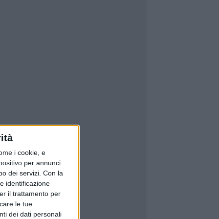
ità
ome i cookie, e
spositivo per annunci
o dei servizi.
Con la
e identificazione
er il trattamento per
icare le tue
ti dei dati personali