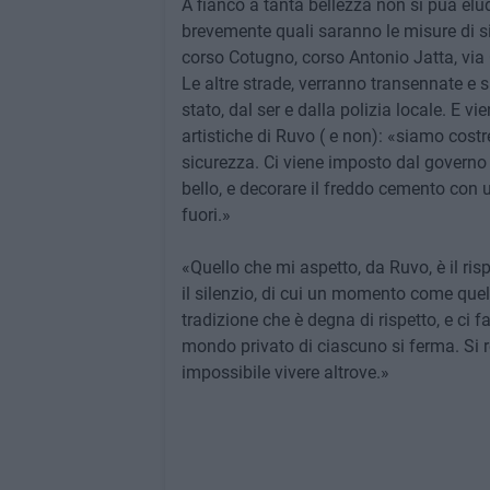
A fianco a tanta bellezza non si puà elu
brevemente quali saranno le misure di s
corso Cotugno, corso Antonio Jatta, via 
Le altre strade, verranno transennate e 
stato, dal ser e dalla polizia locale. E v
artistiche di Ruvo ( e non): «siamo costre
sicurezza. Ci viene imposto dal governo c
bello, e decorare il freddo cemento con 
fuori.»
«Quello che mi aspetto, da Ruvo, è il ri
il silenzio, di cui un momento come quel
tradizione che è degna di rispetto, e ci f
mondo privato di ciascuno si ferma. Si r
impossibile vivere altrove.»