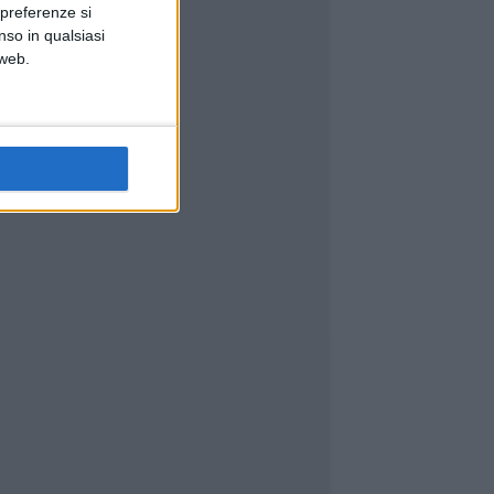
 preferenze si
nso in qualsiasi
 web.