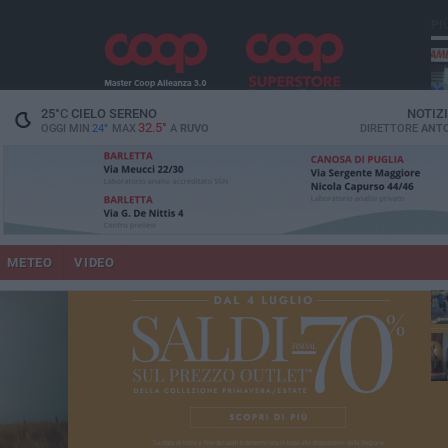
PI
vit
25
°C
CIELO SERENO
NOTIZ
32.5°
OGGI MIN
24°
MAX
A
RUVO
DIRETTORE
ANTO
lup
METEO
VIDEO
Ruv
co
Do