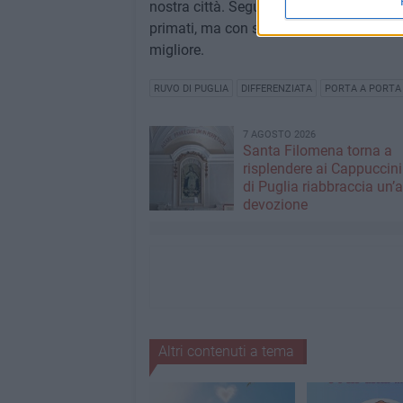
nostra città. Seguiremo con cura lo svilu
primati, ma con spirito di sostegno al 
migliore.
RUVO DI PUGLIA
DIFFERENZIATA
PORTA A PORTA
7 AGOSTO 2026
Santa Filomena torna a
risplendere ai Cappuccini
di Puglia riabbraccia un’
devozione
Altri contenuti a tema