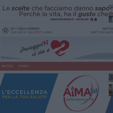
PI
vit
33
°C
CIELO SERENO
NOTIZ
33.5°
OGGI MIN
24°
MAX
A
RUVO
DIRETTORE
ANTO
lup
METEO
VIDEO
Ruv
co
Do