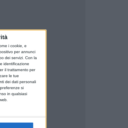
ità
ome i cookie, e
spositivo per annunci
o dei servizi.
Con la
e identificazione
er il trattamento per
icare le tue
ti dei dati personali
 preferenze si
nso in qualsiasi
 web.