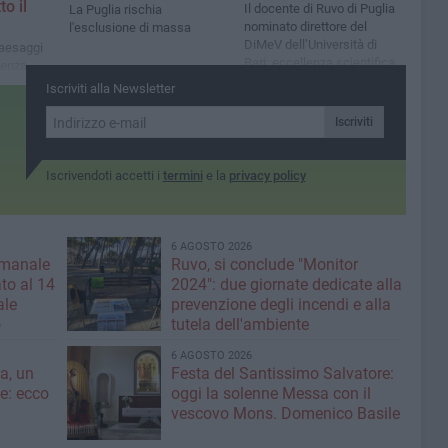
to il
Il docente di Ruvo di Puglia
La Puglia rischia
nominato direttore del
l'esclusione di massa
DiMeV dell’Università di
paesaggi
Bari: eccellenza scientifica,
ienza
visione internazionale e
ita diventa
Iscriviti alla Newsletter
radici nel territorio
icordare
Iscriviti
Iscrivendoti accetti i
termini
e la
privacy policy
6 AGOSTO 2026
imanale
Ruvo, si conclude "Monitor
to al 14
2024": due giornate dedicate alla
ale
prevenzione degli incendi e alla
o
tutela dell'ambiente
6 AGOSTO 2026
a, un
Festa del Santissimo Salvatore:
ce: ecco
oggi la solenne Messa con il
vescovo Mons. Domenico Basile