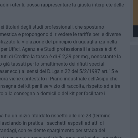
adini-utenti, possa rappresentare la giusta interprete delle
i titolari degli studi professionali, che spostano
mestica e propongono di rivedere le tariffe per le diverse
potizzato la violazione del principio di uguaglianza nella
er Uffici, Agenzie e Studi professionali la tassa è di €
tuti di Credito la tassa è di € 2,39 per mq., nonostante la
 già tassati per lo smaltimento dei rifiuti speciali
laser ecc.) ai sensi del D.Lgs.n.22 del 5/2/1997 art.15 e
ora viene contestato il Piano industriale dell'Asipu che
segna del kit per il servizio di raccolta, rispetto ad altre
alla consegna a domicilio del kit per facilitare il
a ha un inizio ritardato rispetto alle ore 23 (termine
 lasciando in pratica i sacchetti esposti ad atti di
i randagi, con evidente spargimento per strada del
i messaggi provenienti dalle zone periferiche, agricole e