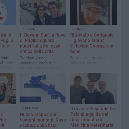
TURISMO
CRONACA
tra le
I “Dove al Sud” a Ruvo
Ritrovato a Cerignola
 Puglia
di Puglia: sguardi
il giovane Morar
Vito e
nuovi sulla bellezza
Octavian George: sta
antica della città
bene
ustrato
Tra vicoli, piazze e
Era scomparso lo scorso
dal cuore
monumenti simbolo, il
sabato 18 aprile
comunità
racconto appassionato di
e
Daniele e Daniela celebra
Il ruvese Pasquale De
TERRITORIO
Palo alla guida del
il
Nuova mappa dei
Dipartimento di
che
comuni montani: Ruvo
Medicina Veterinaria
di
esclusa dalla lista