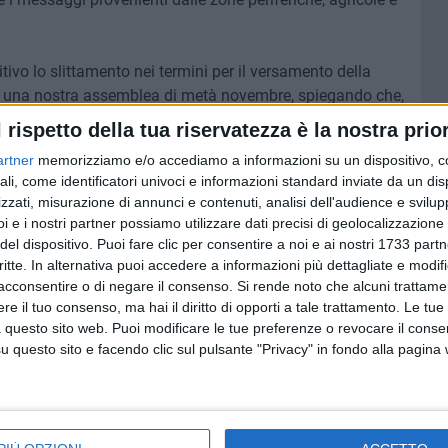
tivo lo slittamento nei termini per il versamento della
n una nostra assemblea di metà novembre, spiegando che,
 essere sanzioni per un ritardo limitato. La decisione in
l rispetto della tua riservatezza è la nostra prior
ia scelta. Specie poi se si considera che è stata presa
artner
memorizziamo e/o accediamo a informazioni su un dispositivo, c
tenitori dell'ultima ora non hanno espresso prima la
ali, come identificatori univoci e informazioni standard inviate da un di
ndo differenze tra i contribuenti? E perché allora non
zzati, misurazione di annunci e contenuti, analisi dell'audience e svilupp
ato nella seduta del Consiglio? Siamo convinti che il
i e i nostri partner possiamo utilizzare dati precisi di geolocalizzazione 
robabilmente, con l'impegno di tutti potrà migliorare. Ciò
del dispositivo. Puoi fare clic per consentire a noi e ai nostri 1733 partn
mministrazione a capire che i cittadini hanno tutto il diritto
critte. In alternativa puoi accedere a informazioni più dettagliate e modif
acconsentire o di negare il consenso.
Si rende noto che alcuni trattamen
petto. Frasi come "non hanno capito", "si devono
e il tuo consenso, ma hai il diritto di opporti a tale trattamento. Le tue
bbra di qualche amministratore sono imperdonabili, perché
 questo sito web. Puoi modificare le tue preferenze o revocare il conse
ssere le esigenze e le difficoltà dell'utenza e frutto di
questo sito e facendo clic sul pulsante "Privacy" in fondo alla pagina
ta attenzione Uniti per Ruvo ha posto nei riguardi di
ad una eccellenza, conquistata con l'impegno della