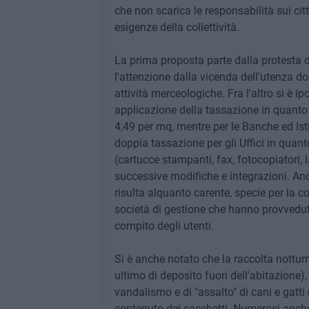
che non scarica le responsabilità sui citt
esigenze della collettività.
La prima proposta parte dalla protesta de
l'attenzione dalla vicenda dell'utenza do
attività merceologiche. Fra l'altro si è i
applicazione della tassazione in quanto p
4,49 per mq, mentre per le Banche ed Isti
doppia tassazione per gli Uffici in quanto
(cartucce stampanti, fax, fotocopiatori, 
successive modifiche e integrazioni. Anc
risulta alquanto carente, specie per la con
società di gestione che hanno provveduto 
compito degli utenti.
Si è anche notato che la raccolta notturn
ultimo di deposito fuori dell'abitazione),
vandalismo e di "assalto" di cani e gatt
contenuto dei sacchetti. Numerosi anche 