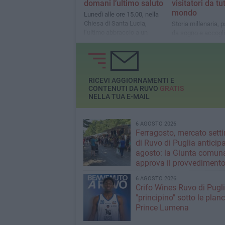
domani l’ultimo saluto
visitatori da tut
mondo
Lunedì alle ore 15.00, nella
Chiesa di Santa Lucia,
Storia millenaria, 
l’ultimo abbraccio a un
da sogno e accogl
uomo che ha trasformato la
autentica: ogni vis
fede in bellezza
un’esperienza da r
RICEVI AGGIORNAMENTI E
CONTENUTI DA RUVO
GRATIS
NELLA TUA E-MAIL
6 AGOSTO 2026
Ferragosto, mercato sett
di Ruvo di Puglia anticipa
agosto: la Giunta comun
approva il provvediment
6 AGOSTO 2026
Crifo Wines Ruvo di Pugli
"principino" sotto le plan
Prince Lumena