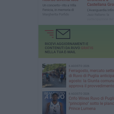
Castellana Gro
Un concerto–rito a Villa
Fenicia, in memoria di
L’Avanguardia Infin
Margherita Porfido
Jazz Italiano: la
partecipazione del
Pino Minafra, emb
della sperimentaz
musicale e della li
creativa
RICEVI AGGIORNAMENTI E
CONTENUTI DA RUVO
GRATIS
NELLA TUA E-MAIL
6 AGOSTO 2026
Ferragosto, mercato sett
di Ruvo di Puglia anticipa
agosto: la Giunta comun
approva il provvediment
6 AGOSTO 2026
Crifo Wines Ruvo di Pugli
"principino" sotto le plan
Prince Lumena