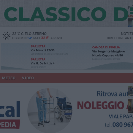
PI
vit
33
°C
CIELO SERENO
NOTIZ
33.5°
OGGI MIN
24°
MAX
A
RUVO
DIRETTORE
ANTO
lup
METEO
VIDEO
Ruv
co
Do