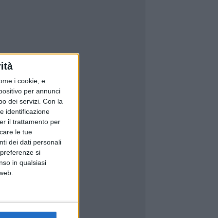
ità
ome i cookie, e
spositivo per annunci
o dei servizi.
Con la
e identificazione
er il trattamento per
icare le tue
ti dei dati personali
 preferenze si
nso in qualsiasi
 web.