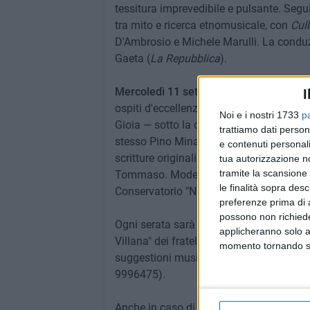
tessitura imprevedibile e pulsante. Segui
tra mito e ricerca etnomusicale, con
Cul
D'Ambrosio e Michele Marulli. La conduzi
Gaeta (
La Repubblica
).
Mercoledì 11 settembre
, atto conclusiv
I
ospiti d'eccellenza — Michel Godard (tu
Noi e i nostri 1733
p
Gioia — sotto la direzione a più mani di
trattiamo dati person
stesso Pino Minafra. Un percorso che spa
e contenuti personali
scritture originali dei Minafra fino all'
tua autorizzazione no
tramite la scansione 
Tommaso. Modererà l'incontro Ugo Sbisà,
le finalità sopra des
Conservatorio "N. Piccinni" di Bari.
preferenze prima di 
possono non richieder
Ogni serata sarà accompagnata da un'es
applicheranno solo a
Villana" dei fratelli Montaruli, custodi d
momento tornando su 
suggestioni musicali della rassegna (p
9996475).
Anche in caso di pioggia, la manifestazio