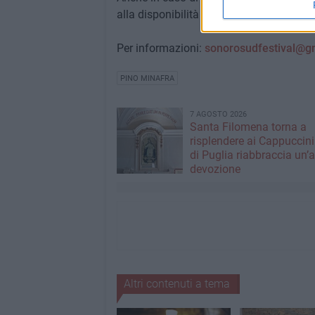
alla disponibilità della storica famigli
Per informazioni:
sonorosudfestival@g
PINO MINAFRA
7 AGOSTO 2026
Santa Filomena torna a
risplendere ai Cappuccini
di Puglia riabbraccia un’
devozione
Altri contenuti a tema