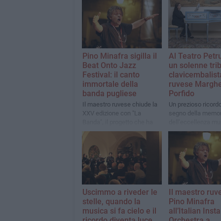
Pino Minafra sigilla il
Al Teatro Petru
Beat Onto Jazz
un solenne trib
Festival: il canto
clavicembalist
immortale della
ruvese Marghe
banda pugliese
Porfido
Il maestro ruvese chiude la
Un prezioso ricordo
XXV edizione con "La
segno della memor
Banda", il progetto che ha
dell’eccellenza mu
restituito dignità
internazionale alla tradizione
bandistica del Sud
Uscimmo a riveder le
Il maestro ruv
stelle, quando la
Pino Minafra
musica si fa cielo e il
all’Italian Insta
ricordo diventa luce
Orchestra a