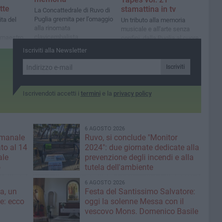
tte
stamattina in tv
La Concattedrale di Ruvo di
Puglia gremita per l’omaggio
ita del
Un tributo alla memoria
alla rinomata
musicale e all'arte senza
clavicembalista
 maestro
confini, dalla Puglia al cuore
lema
della cultura jazz
Iscriviti alla Newsletter
ione
internazionale
bertà
Iscriviti
Iscrivendoti accetti i
termini
e la
privacy policy
6 AGOSTO 2026
imanale
Ruvo, si conclude "Monitor
to al 14
2024": due giornate dedicate alla
ale
prevenzione degli incendi e alla
o
tutela dell'ambiente
6 AGOSTO 2026
a, un
Festa del Santissimo Salvatore:
ce: ecco
oggi la solenne Messa con il
vescovo Mons. Domenico Basile