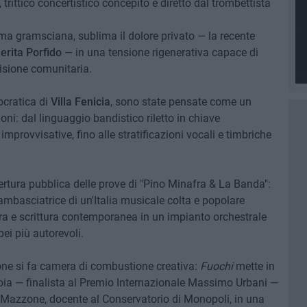
, trittico concertistico concepito e diretto dal trombettista
anima gramsciana, sublima il dolore privato — la recente
rita Porfido
— in una tensione rigenerativa capace di
isione comunitaria.
tocratica di
Villa Fenicia
, sono state pensate come un
i: dal linguaggio bandistico riletto in chiave
mprovvisative, fino alle stratificazioni vocali e timbriche
ertura pubblica delle prove di "Pino Minafra & La Banda":
ambasciatrice di un'Italia musicale colta e popolare
ra e scrittura contemporanea in un impianto orchestrale
ei più autorevoli.
ne si fa camera di combustione creativa:
Fuochi
mette in
ioia — finalista al Premio Internazionale Massimo Urbani —
o Mazzone, docente al Conservatorio di Monopoli, in una