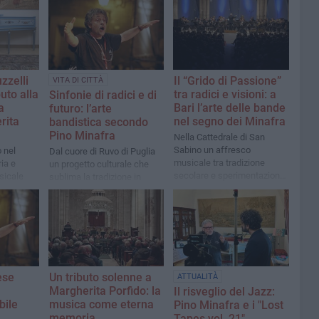
zzelli
Il “Grido di Passione”
VITA DI CITTÀ
uto alla
tra radici e visioni: a
Sinfonie di radici e di
a
Bari l’arte delle bande
futuro: l’arte
rita
nel segno dei Minafra
bandistica secondo
Pino Minafra
Nella Cattedrale di San
Sabino un affresco
 nel
Dal cuore di Ruvo di Puglia
musicale tra tradizione
ia e
un progetto culturale che
secolare e sperimentazione
sicale
sublima la tradizione in
contemporanea con
linguaggio universale
protagonisti i ruvesi Pino e
Livio Minafra
ese
Un tributo solenne a
ATTUALITÀ
Margherita Porfido: la
Il risveglio del Jazz:
bile
musica come eterna
Pino Minafra e i "Lost
memoria
Tapes vol. 21"