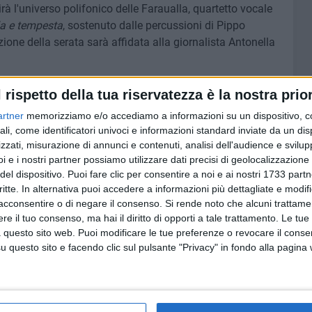
rà l'universo polifonico delle Faraualla, quartetto vocale
la e tempesta
, sostenuto dalle percussioni di Pippo
one della serata sarà affidata alla giornalista Antonella
o e apoteosi: "Pino Minafra & La Banda" si arricchirà di
l rispetto della tua riservatezza è la nostra prior
ba e serpentone), le Faraualla, Vincenzo e Leonardo Di
artner
memorizziamo e/o accediamo a informazioni su un dispositivo, c
 Michele Di Puppo, Nicola Cotugno, Livio Minafra e dello
ali, come identificatori univoci e informazioni standard inviate da un di
zierà dalle marce sinfoniche agli estratti d'opera, dalle
zzati, misurazione di annunci e contenuti, analisi dell'audience e svilupp
omaggio a Nino Rota con la
Sacra Romana Rota
di Bruno
i e i nostri partner possiamo utilizzare dati precisi di geolocalizzazione 
del dispositivo. Puoi fare clic per consentire a noi e ai nostri 1733 partn
 critico musicale e docente di Storia del Jazz al
critte. In alternativa puoi accedere a informazioni più dettagliate e modif
acconsentire o di negare il consenso.
Si rende noto che alcuni trattamen
e il tuo consenso, ma hai il diritto di opporti a tale trattamento. Le tue
perienza gastronomica d'autore, a cura della "Cucina
 questo sito web. Puoi modificare le tue preferenze o revocare il conse
i un approccio etnobotanico e raffinato, in dialogo con le
questo sito e facendo clic sul pulsante "Privacy" in fondo alla pagina
renotazioni: Federica 340 7364832 / Francesco 347
ne proseguirà negli spazi interni di Villa Fenicia, grazie