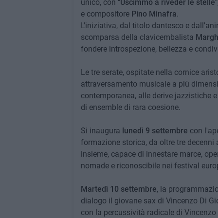
unico, con
"Uscimmo a riveder le stelle"
e compositore
Pino Minafra
.
L'iniziativa, dal titolo dantesco e dall'
scomparsa della clavicembalista
Marghe
fondere introspezione, bellezza e condiv
Le tre serate, ospitate nella cornice aris
attraversamento musicale a più dimension
contemporanea, alle derive jazzistiche e i
di ensemble di rara coesione.
Si inaugura
lunedì 9 settembre
con l'ap
formazione storica, da oltre tre decenni 
insieme, capace di innestare marce, ope
nomade e riconoscibile nei festival europ
Martedì 10 settembre
, la programmazio
dialogo il giovane sax di Vincenzo Di G
con la percussività radicale di Vincenz