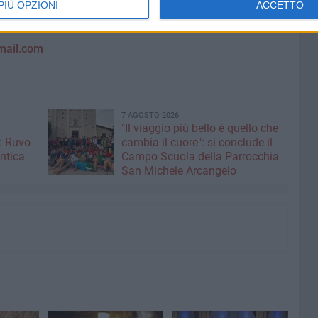
PIÙ OPZIONI
ACCETTO
a che ne custodisce memoria e fascino.
mail.com
7 AGOSTO 2026
"Il viaggio più bello è quello che
: Ruvo
cambia il cuore": si conclude il
antica
Campo Scuola della Parrocchia
San Michele Arcangelo