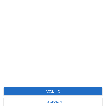
Altri contenuti a tema
L’Università della Terza Età
EVENTI E CULTURA
ACCETTO
“Nicola Cassano” presenta
Ruvo di Puglia celebra
la prima monografia di
Nicola Cassano con una
Giuseppe Paparella
settimana di arte, musica e
PIÙ OPZIONI
memoria