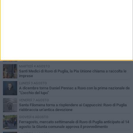
PIÙ LETTI QUESTA SETTIMANA
MERCOLEDÌ 5 AGOSTO
Dramma in spiaggia a Bisceglie: un anziano di Ruvo ha un malore
e perde la vita
MARTEDÌ 4 AGOSTO
Santi Medici di Ruvo di Puglia, la Pia Unione chiama a raccolta le
imprese
LUNEDÌ 3 AGOSTO
A dicembre torna Daniel Pennac a Ruvo con la prima nazionale de
“L’occhio del lupo”
VENERDÌ 7 AGOSTO
Santa Filomena torna a risplendere ai Cappuccini: Ruvo di Puglia
riabbraccia un’antica devozione
GIOVEDÌ 6 AGOSTO
Ferragosto, mercato settimanale di Ruvo di Puglia anticipato al 14
agosto: la Giunta comunale approva il provvedimento