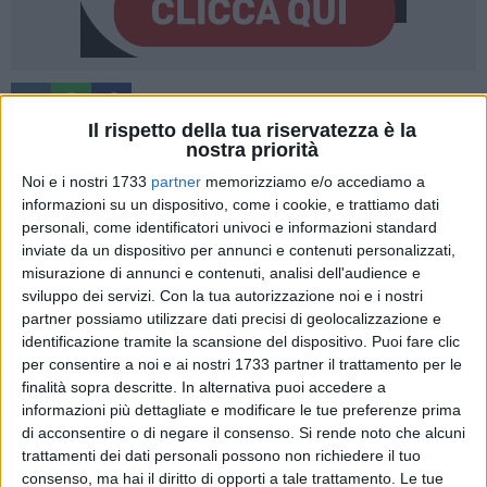
A cura di
TERESA FIORE
Il rispetto della tua riservatezza è la
nostra priorità
Noi e i nostri 1733
partner
memorizziamo e/o accediamo a
informazioni su un dispositivo, come i cookie, e trattiamo dati
Vent'anni di passioni, di aule improvvisate ma sempre piene,
personali, come identificatori univoci e informazioni standard
di saperi e, soprattutto, di solitudini sconfitte.
inviate da un dispositivo per annunci e contenuti personalizzati,
L'
Università della Terza Età (UTE) di Ruvo di Puglia
taglia il
misurazione di annunci e contenuti, analisi dell'audience e
traguardo del ventennale e lo fa con l'energia di chi si sente
sviluppo dei servizi.
Con la tua autorizzazione noi e i nostri
appena all'inizio. Il cartellone di eventi per l'Anno
partner possiamo utilizzare dati precisi di geolocalizzazione e
Accademico 2025-2026, intitolato
"vent'anni insieme –
identificazione tramite la scansione del dispositivo. Puoi fare clic
2006-2026 una storia da raccontare"
, è il manifesto di una
per consentire a noi e ai nostri 1733 partner il trattamento per le
finalità sopra descritte. In alternativa puoi accedere a
realtà diventata pilastro insostituibile della cultura cittadina.
informazioni più dettagliate e modificare le tue preferenze prima
di acconsentire o di negare il consenso.
Si rende noto che alcuni
Nata nel 2006 dal coraggio di un piccolo gruppo di soci
trattamenti dei dati personali possono non richiedere il tuo
fondatori e docenti in pensione, l'UTE ha saputo cambiare il
consenso, ma hai il diritto di opporti a tale trattamento. Le tue