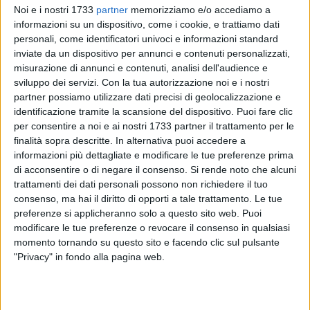
Noi e i nostri 1733
partner
memorizziamo e/o accediamo a
informazioni su un dispositivo, come i cookie, e trattiamo dati
personali, come identificatori univoci e informazioni standard
17
A cura di
inviate da un dispositivo per annunci e contenuti personalizzati,
STEFANO PROCACCI
misurazione di annunci e contenuti, analisi dell'audience e
sviluppo dei servizi.
Con la tua autorizzazione noi e i nostri
partner possiamo utilizzare dati precisi di geolocalizzazione e
Dal nero verde del Corato al neroverde del Bitonto: non
identificazione tramite la scansione del dispositivo. Puoi fare clic
per consentire a noi e ai nostri 1733 partner il trattamento per le
cambiano i colori sociali, cambiano la casacca ma
finalità sopra descritte. In alternativa puoi accedere a
soprattutto la categoria. Daniele Scardigno, centrocampista
informazioni più dettagliate e modificare le tue preferenze prima
ruvese classe 2004, dopo il grande finale di stagione vissuto
di acconsentire o di negare il consenso.
Si rende noto che alcuni
con il Corato Calcio (sua la doppietta decisiva contro il San
trattamenti dei dati personali possono non richiedere il tuo
Severo, nell'ultima giornata di regular season, che ha
consenso, ma hai il diritto di opporti a tale trattamento. Le tue
consentito alla squadra di mister Fabio Di Domenico
preferenze si applicheranno solo a questo sito web. Puoi
l'approdo ai playoff), ha attirato su di sé le attenzioni di club
modificare le tue preferenze o revocare il consenso in qualsiasi
momento tornando su questo sito e facendo clic sul pulsante
di categoria superiore.
"Privacy" in fondo alla pagina web.
Tra queste l'ha spuntata il Bitonto, che si è assicurato le
prestazioni del promettente centrocampista. Brevilineo, dal