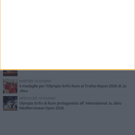
PIÙ LETTI QUESTA SETTIMANA
MARTEDÌ 4 AGOSTO
Giuseppe De Astis vicepresidente della Pallacanestro Ruvo:
«Responsabilità maggiore, ma con lo spirito di una famiglia»
GIOVEDÌ 6 AGOSTO
Crifo Wines Ruvo di Puglia, un "principino" sotto le plance: ecco
Prince Lumena
GIOVEDÌ 23 LUGLIO
La Crifo Wines Ruvo in campo per il Memorial Fabrizio Di Flavio
MARTEDÌ 30 GIUGNO
La Ruvo Crifo Wines resta in A2: «Una scelta di cuore»
MARTEDÌ 16 GIUGNO
6 medaglie per l'Olympia Grifo Ruvo al Trofeo Rayon 2026 di Ju
Jitsu
MERCOLEDÌ 10 GIUGNO
Olympia Grifo di Ruvo protagonista all’ International Ju Jitsu
Mediterranean Open 2026