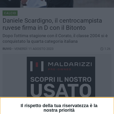
CALCIO
Daniele Scardigno, il centrocampista
ruvese firma in D con il Bitonto
Dopo l'ottima stagione con il Corato, il classe 2004 si è
conquistato la quarta categoria italiana
RUVO -
VENERDÌ 11 AGOSTO 2023
1.26
Il rispetto della tua riservatezza è la
nostra priorità