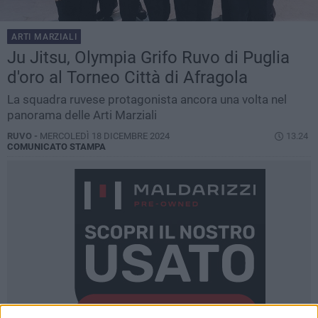
ARTI MARZIALI
Ju Jitsu, Olympia Grifo Ruvo di Puglia
d'oro al Torneo Città di Afragola
La squadra ruvese protagonista ancora una volta nel
panorama delle Arti Marziali
RUVO -
MERCOLEDÌ 18 DICEMBRE 2024
13.24
COMUNICATO STAMPA