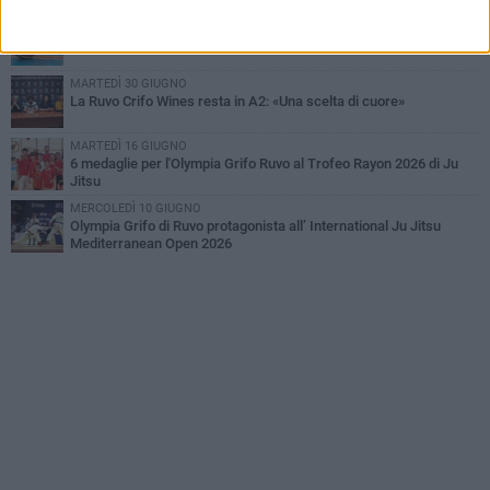
GIOVEDÌ 23 LUGLIO
La Crifo Wines Ruvo in campo per il Memorial Fabrizio Di Flavio
MARTEDÌ 30 GIUGNO
La Ruvo Crifo Wines resta in A2: «Una scelta di cuore»
MARTEDÌ 16 GIUGNO
6 medaglie per l'Olympia Grifo Ruvo al Trofeo Rayon 2026 di Ju
Jitsu
MERCOLEDÌ 10 GIUGNO
Olympia Grifo di Ruvo protagonista all’ International Ju Jitsu
Mediterranean Open 2026