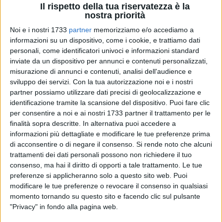
Il rispetto della tua riservatezza è la
nostra priorità
Noi e i nostri 1733
partner
memorizziamo e/o accediamo a
informazioni su un dispositivo, come i cookie, e trattiamo dati
16
personali, come identificatori univoci e informazioni standard
inviate da un dispositivo per annunci e contenuti personalizzati,
misurazione di annunci e contenuti, analisi dell'audience e
Tre medaglie d'oro, tre d'argento e due bronzi per l'
Olympia
sviluppo dei servizi.
Con la tua autorizzazione noi e i nostri
Grifo
di Ruvo di Puglia al
3° Torneo Città di Afragola 2024 di
partner possiamo utilizzare dati precisi di geolocalizzazione e
Ju Jitsu
, tenutosi presso il Liceo Brunelleschi di Afragola
identificazione tramite la scansione del dispositivo. Puoi fare clic
per consentire a noi e ai nostri 1733 partner il trattamento per le
(NA) Sabato 14 Dicembre 2024, competizione che ha visto la
finalità sopra descritte. In alternativa puoi accedere a
partecipazione di circa 300 atleti e 10 società sportive. La
informazioni più dettagliate e modificare le tue preferenze prima
squadra ruvese si rende protagonista ancora una volta nel
di acconsentire o di negare il consenso.
Si rende noto che alcuni
panorama delle Arti Marziali, confermandosi punto di
trattamenti dei dati personali possono non richiedere il tuo
riferimento per gli appassionati degli Sport da
consenso, ma hai il diritto di opporti a tale trattamento. Le tue
Combattimento, conquistando inoltre il settimo posto nella
preferenze si applicheranno solo a questo sito web. Puoi
classifica per società.
modificare le tue preferenze o revocare il consenso in qualsiasi
momento tornando su questo sito e facendo clic sul pulsante
"Privacy" in fondo alla pagina web.
Nella specialità del
Fighting System
conquistano la