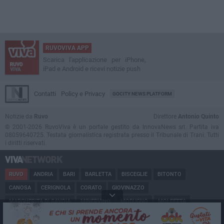
RUVOVIVA APP
Scarica l'applicazione per iPhone,
iPad e Android e ricevi notizie push
Contatti
Policy e Privacy
GOCITY NEWS PLATFORM
Notizie da
Ruvo
Direttore
Antonio Quinto
© 2001-2026 RuvoViva è un portale gestito da InnovaNews srl. Partita iva
08059640725. Testata giornalistica registrata presso il Tribunale di Trani. Tutti
i diritti riservati.
RUVO
ANDRIA
BARI
BARLETTA
BISCEGLIE
BITONTO
CANOSA
CERIGNOLA
CORATO
GIOVINAZZO
MARGHERITA DI SAVOIA
MINERVINO
MODUGNO
MOLFETTA
PUGLIA
SAN FERDINANDO
SPINAZZOLA
TERLIZZI
TRANI