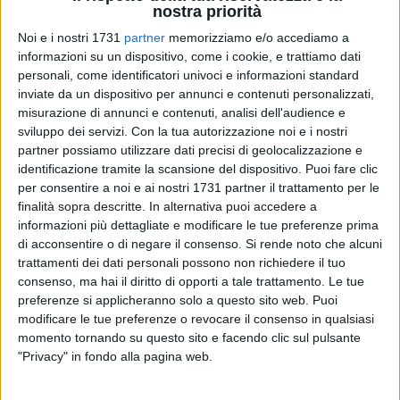
nostra priorità
Noi e i nostri 1731
partner
memorizziamo e/o accediamo a
informazioni su un dispositivo, come i cookie, e trattiamo dati
A cura di
personali, come identificatori univoci e informazioni standard
GIUSEPPE TEDONE
inviate da un dispositivo per annunci e contenuti personalizzati,
misurazione di annunci e contenuti, analisi dell'audience e
sviluppo dei servizi.
Con la tua autorizzazione noi e i nostri
Vittoria doveva essere e vittoria è stata. Altri due punti
partner possiamo utilizzare dati precisi di geolocalizzazione e
identificazione tramite la scansione del dispositivo. Puoi fare clic
fondamentali per la Tecnoswitch Ruvo che prosegue il suo
per consentire a noi e ai nostri 1731 partner il trattamento per le
cammino verso la salvezza diretta nel campionato di Serie
finalità sopra descritte. In alternativa puoi accedere a
C Silver,
ottenendo la terza vittoria consecutiva dopo aver
informazioni più dettagliate e modificare le tue preferenze prima
vinto nel turno precedente sul campo di Brindisi.
di acconsentire o di negare il consenso.
Si rende noto che alcuni
trattamenti dei dati personali possono non richiedere il tuo
Partita molto equilibrata nei primi due quarti considerata la
consenso, ma hai il diritto di opporti a tale trattamento. Le tue
posta in gioco. Nell'intervallo la squadra di casa è entrata
preferenze si applicheranno solo a questo sito web. Puoi
modificare le tue preferenze o revocare il consenso in qualsiasi
con un atteggiamento diverso rispetto al primo tempo; infatti
momento tornando su questo sito e facendo clic sul pulsante
la differenza è stata proprio nel terzo quarto dove con un
"Privacy" in fondo alla pagina web.
parziale di 22-5 la Tecnoswitch ha chiuso definitivamente la
partita non permettendo agli avversari di riaprire la contesa.