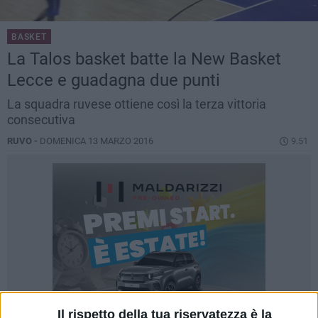
BASKET
La Talos basket batte la New Basket
Lecce e guadagna due punti
La squadra ruvese ottiene così la terza vittoria
consecutiva
RUVO -
DOMENICA 13 MARZO 2016
9.51
Il rispetto della tua riservatezza è la