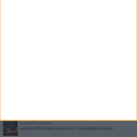
PIÙ LETTI QUESTA SETTIMANA
MARTEDÌ 4 AGOSTO
Giuseppe De Astis vicepresidente della Pallacanestro Ruvo:
«Responsabilità maggiore, ma con lo spirito di una famiglia»
GIOVEDÌ 23 LUGLIO
La Crifo Wines Ruvo in campo per il Memorial Fabrizio Di Flavio
MARTEDÌ 30 GIUGNO
La Ruvo Crifo Wines resta in A2: «Una scelta di cuore»