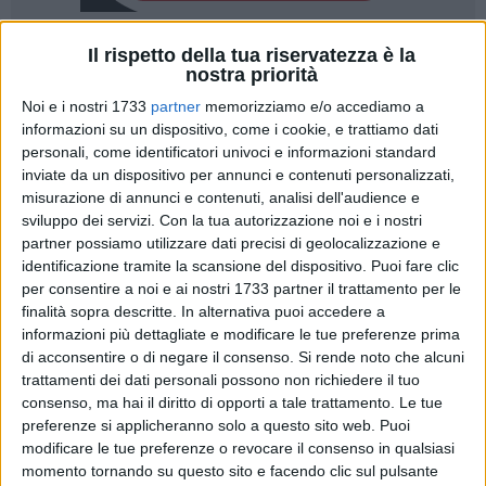
Il rispetto della tua riservatezza è la
7
A cura di
nostra priorità
GIUSEPPE TEDONE
Noi e i nostri 1733
partner
memorizziamo e/o accediamo a
informazioni su un dispositivo, come i cookie, e trattiamo dati
personali, come identificatori univoci e informazioni standard
Nel secondo turno infrasettimanale
continua il buon
inviate da un dispositivo per annunci e contenuti personalizzati,
momento per la Tecnoswitch Ruvo Basket
che ha
misurazione di annunci e contenuti, analisi dell'audience e
espugnato il PalaPinto di Mola battendo l'ex capolista New
sviluppo dei servizi.
Con la tua autorizzazione noi e i nostri
Basket Mola, un'ottima notizia per la squadra ruvese la quale
partner possiamo utilizzare dati precisi di geolocalizzazione e
ha ottenuto la terza vittoria esterna consecutiva contro
identificazione tramite la scansione del dispositivo. Puoi fare clic
un'ottima squadra che non si trova casualmente nei primi
per consentire a noi e ai nostri 1733 partner il trattamento per le
finalità sopra descritte. In alternativa puoi accedere a
posti della classifica.
informazioni più dettagliate e modificare le tue preferenze prima
Sin dal primo quarto parte forte la squadra ruvese
di acconsentire o di negare il consenso.
Si rende noto che alcuni
intenzionata ad ottenere un colpaccio esterno e ciò è
trattamenti dei dati personali possono non richiedere il tuo
avvenuto, Mola prova a non far scappare gli avversari ma
consenso, ma hai il diritto di opporti a tale trattamento. Le tue
Ruvo trascinata dal duo Preite-Mells(migliori marcatori dei
preferenze si applicheranno solo a questo sito web. Puoi
ruvesi) portano la loro squadra sul massimo punteggio di
modificare le tue preferenze o revocare il consenso in qualsiasi
serata (22-32) e si chiude così il primo quarto.
momento tornando su questo sito e facendo clic sul pulsante