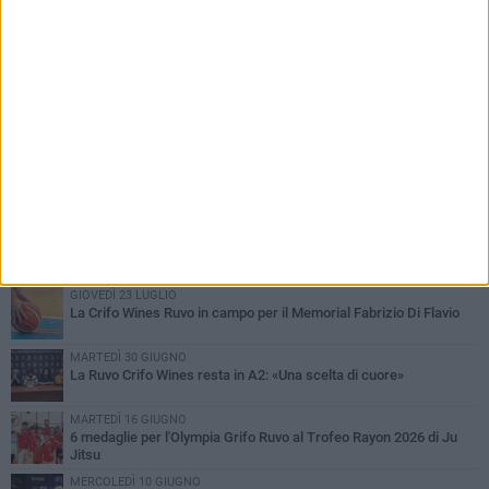
PIÙ LETTI QUESTA SETTIMANA
MARTEDÌ 4 AGOSTO
Giuseppe De Astis vicepresidente della Pallacanestro Ruvo:
«Responsabilità maggiore, ma con lo spirito di una famiglia»
GIOVEDÌ 6 AGOSTO
Crifo Wines Ruvo di Puglia, un "principino" sotto le plance: ecco
Prince Lumena
GIOVEDÌ 23 LUGLIO
La Crifo Wines Ruvo in campo per il Memorial Fabrizio Di Flavio
MARTEDÌ 30 GIUGNO
La Ruvo Crifo Wines resta in A2: «Una scelta di cuore»
MARTEDÌ 16 GIUGNO
6 medaglie per l'Olympia Grifo Ruvo al Trofeo Rayon 2026 di Ju
Jitsu
MERCOLEDÌ 10 GIUGNO