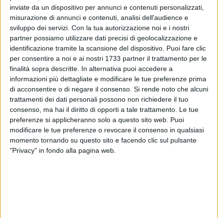
inviate da un dispositivo per annunci e contenuti personalizzati,
ALTRI VIDEO PUBBLICATI DI RECENTE
misurazione di annunci e contenuti, analisi dell'audience e
sviluppo dei servizi.
Con la tua autorizzazione noi e i nostri
partner possiamo utilizzare dati precisi di geolocalizzazione e
identificazione tramite la scansione del dispositivo. Puoi fare clic
per consentire a noi e ai nostri 1733 partner il trattamento per le
finalità sopra descritte. In alternativa puoi accedere a
informazioni più dettagliate e modificare le tue preferenze prima
di acconsentire o di negare il consenso.
Si rende noto che alcuni
trattamenti dei dati personali possono non richiedere il tuo
SOCIAL VIDEO
1 MINUTO
SOCIAL VIDEO
1 MINUTO
consenso, ma hai il diritto di opporti a tale trattamento. Le tue
100x100 Maturi edizione 2026, le
100x100 Maturi edizione 2026, le
interviste: Adrian Fartade
interviste: Donato Saulle
preferenze si applicheranno solo a questo sito web. Puoi
modificare le tue preferenze o revocare il consenso in qualsiasi
momento tornando su questo sito e facendo clic sul pulsante
"Privacy" in fondo alla pagina web.
SOCIAL VIDEO
1 MINUTO
SOCIAL VIDEO
49 SECONDI
100x100 Maturi 2026: il video
100x100 Maturi edizione 2026, le