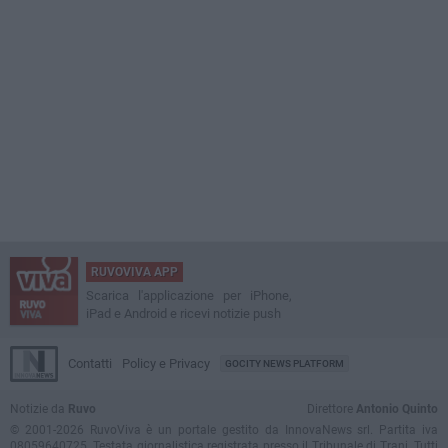
RUVOVIVA APP
Scarica l'applicazione per iPhone,
iPad e Android e ricevi notizie push
Contatti
Policy e Privacy
GOCITY NEWS PLATFORM
Notizie da
Ruvo
Direttore
Antonio Quinto
© 2001-2026 RuvoViva è un portale gestito da InnovaNews srl. Partita iva
08059640725. Testata giornalistica registrata presso il Tribunale di Trani. Tutti