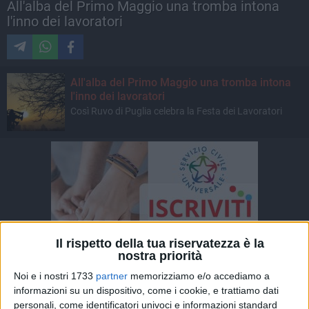
All'alba del Primo Maggio una tromba intona
l'inno dei lavoratori
All'alba del Primo Maggio una tromba intona
l'inno dei lavoratori
Così Ruvo di Puglia celebra la Festa dei Lavoratori
Il rispetto della tua riservatezza è la
nostra priorità
Noi e i nostri 1733
partner
memorizziamo e/o accediamo a
informazioni su un dispositivo, come i cookie, e trattiamo dati
personali, come identificatori univoci e informazioni standard