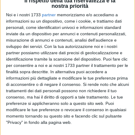
Il rispetto della tua riservatezza è la
nostra priorità
Noi e i nostri 1733
partner
memorizziamo e/o accediamo a
informazioni su un dispositivo, come i cookie, e trattiamo dati
personali, come identificatori univoci e informazioni standard
16
inviate da un dispositivo per annunci e contenuti personalizzati,
misurazione di annunci e contenuti, analisi dell'audience e
sviluppo dei servizi.
Con la tua autorizzazione noi e i nostri
partner possiamo utilizzare dati precisi di geolocalizzazione e
Quasi mille i coristi provenienti da tutta Italia insieme nello
identificazione tramite la scansione del dispositivo. Puoi fare clic
stesso coro per raccogliere fondi per la ricostruzione del
per consentire a noi e ai nostri 1733 partner il trattamento per le
teatro di Amatrice, distrutto dal recente terremoto.
finalità sopra descritte. In alternativa puoi accedere a
informazioni più dettagliate e modificare le tue preferenze prima
Succederà sabato 16 settembre, alle ore 20.30 in piazza
di acconsentire o di negare il consenso.
Si rende noto che alcuni
Matteotti a Ruvo Di Puglia grazie a "1000 voci per Amatrice",
trattamenti dei dati personali possono non richiedere il tuo
consenso, ma hai il diritto di opporti a tale trattamento. Le tue
per soli coro e orchestra, l'evento speciale dell'iniziativa
preferenze si applicheranno solo a questo sito web. Puoi
"1000 voci per ricominciare".
modificare le tue preferenze o revocare il consenso in qualsiasi
momento tornando su questo sito e facendo clic sul pulsante
Il concerto è organizzato dall'Associazione Corale Polifonica
"Privacy" in fondo alla pagina web.
"Michele Cantatore" e realizzato con il patrocinio della
Presidenza del Consiglio della Regione Puglia e del Comune