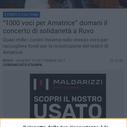
EVENTI E CULTURA
“1000 voci per Amatrice” domani il
concerto di solidarietà a Ruvo
Quasi mille i coristi insieme nello stesso coro per
raccogliere fondi per la ricostruzione del teatro di
Amatrice
RUVO -
VENERDÌ 15 SETTEMBRE 2017
12.05
COMUNICATO STAMPA