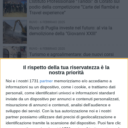
L’Istituto Professionale “Tandoi” di Corato sul
podio della competizione “L’arte del flambé e
Travel experience”
RUVO - 6 FEBBRAIO 2025
Ruvo di Puglia investe nel futuro: al via la
demolizione della "Giovanni XXIII"
RUVO - 6 FEBBRAIO 2025
Turismo e agroalimentare: due nuovi corsi
attivi all'ITET Tannoia
Il rispetto della tua riservatezza è la
nostra priorità
RUVO - 4 FEBBRAIO 2025
Una delegazione delle classi terze della
Noi e i nostri 1731
partner
memorizziamo e/o accediamo a
"Cotugno" di Ruvo in visita a Palazzo Madama
informazioni su un dispositivo, come i cookie, e trattiamo dati
personali, come identificatori univoci e informazioni standard
inviate da un dispositivo per annunci e contenuti personalizzati,
RUVO - 2 FEBBRAIO 2025
misurazione di annunci e contenuti, analisi dell'audience e
L'Istituto Professionale 'Tandoi' presenta i suoi
sviluppo dei servizi.
Con la tua autorizzazione noi e i nostri
corsi
partner possiamo utilizzare dati precisi di geolocalizzazione e
identificazione tramite la scansione del dispositivo. Puoi fare clic