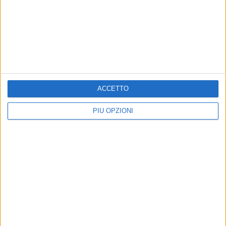
RUVO - 10 SETTEMBRE 2024
Ruvo di Puglia, al via l'anno scolastico 2024-
2025 con nuovi istituti comprensivi e sedi
riorganizzate
Precedente
1
2
3
4
5
6
...
Successiva
ACCETTO
PIÙ OPZIONI