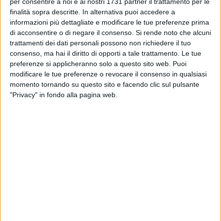
per consentire a noi e ai nostri 1731 partner il trattamento per le
RUVO - 22 GENNAIO 2025
Il Giorno della Memoria al Comprensivo "Bovio-
finalità sopra descritte. In alternativa puoi accedere a
Cotugno" di Ruvo di Puglia
informazioni più dettagliate e modificare le tue preferenze prima
di acconsentire o di negare il consenso.
Si rende noto che alcuni
trattamenti dei dati personali possono non richiedere il tuo
RUVO - 10 GENNAIO 2025
consenso, ma hai il diritto di opporti a tale trattamento. Le tue
Nuove opportunità per gli adulti: al via il corso
preferenze si applicheranno solo a questo sito web. Puoi
serale dell'alberghiero Tandoi di Corato
modificare le tue preferenze o revocare il consenso in qualsiasi
momento tornando su questo sito e facendo clic sul pulsante
RUVO - 10 GENNAIO 2025
"Privacy" in fondo alla pagina web.
A Ruvo di Puglia un workshop per affrontare il
mercato del lavoro con strategia
RUVO - 19 DICEMBRE 2024
"In...Canto di Natale": un concerto di giovani
talenti a Ruvo di Puglia
RUVO - 13 DICEMBRE 2024
Natale insieme all'Istituto comprensivo "Bovio-
Cotugno" di Ruvo di Puglia