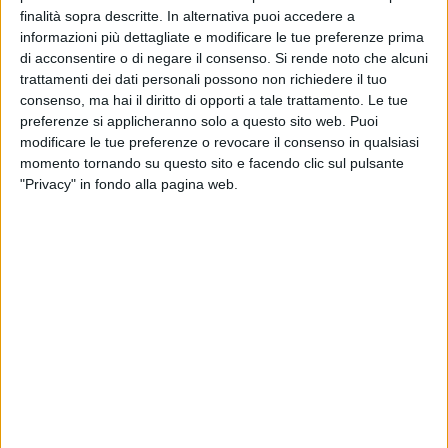
RUVO - 24 MARZO 2018
finalità sopra descritte. In alternativa puoi accedere a
Scossa di terremoto in Puglia
informazioni più dettagliate e modificare le tue preferenze prima
di acconsentire o di negare il consenso.
Si rende noto che alcuni
trattamenti dei dati personali possono non richiedere il tuo
consenso, ma hai il diritto di opporti a tale trattamento. Le tue
RUVO - 23 MARZO 2018
preferenze si applicheranno solo a questo sito web. Puoi
In esclusiva il teaser del logo della visita del
Papa
modificare le tue preferenze o revocare il consenso in qualsiasi
momento tornando su questo sito e facendo clic sul pulsante
"Privacy" in fondo alla pagina web.
RUVO - 23 MARZO 2018
Anche gli studenti del Tedone a Foggia per
ricordare le vittime delle mafie
RUVO - 23 MARZO 2018
Settimana santa: si entra nel vivo
RUVO - 23 MARZO 2018
Doppio appuntamento dedicato al tema della
condizione delle “badanti” e dei loro orfani
bianchi