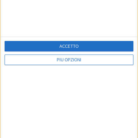
Gallery
Precedente
1
2
...
521
522
523
524
525
...
Successiva
ACCETTO
PIÙ OPZIONI