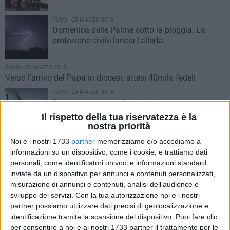
RUVO - 25 MARZO 2018
Domenica delle Palme sotto la pioggia. La
protezione civile lancia l'allerta
RUVO - 25 MARZO 2018
Verso l'arrivo del Papa in diocesi: attesi 40mila fedeli
RUVO - 24 MARZO 2018
Questa notte torna l'ora legale
Il rispetto della tua riservatezza è la
nostra priorità
RUVO - 24 MARZO 2018
Noi e i nostri 1733
partner
memorizziamo e/o accediamo a
Nel Puglia Outlet Village “È Primavera, ma
informazioni su un dispositivo, come i cookie, e trattiamo dati
sembra Natale”
personali, come identificatori univoci e informazioni standard
inviate da un dispositivo per annunci e contenuti personalizzati,
misurazione di annunci e contenuti, analisi dell'audience e
RUVO - 24 MARZO 2018
sviluppo dei servizi.
Con la tua autorizzazione noi e i nostri
Mons. Cornacchia guiderà la via Crucis
partner possiamo utilizzare dati precisi di geolocalizzazione e
cittadina
identificazione tramite la scansione del dispositivo. Puoi fare clic
per consentire a noi e ai nostri 1733 partner il trattamento per le