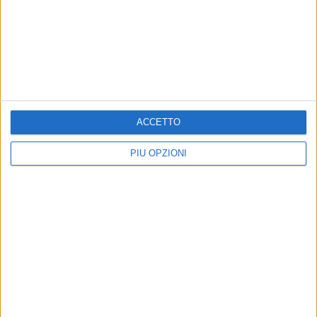
RUVO - 17 MAGGIO 2016
Il museo Jatta aderisce all'International
Museum Day
Precedente
1
2
...
617
618
619
620
621
...
Successiva
ACCETTO
PIÙ OPZIONI