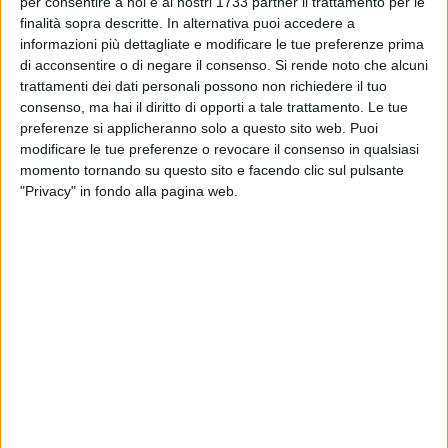
incalcolabili a ciliegie e ortaggi»
per consentire a noi e ai nostri 1733 partner il trattamento per le
finalità sopra descritte. In alternativa puoi accedere a
informazioni più dettagliate e modificare le tue preferenze prima
RUVO - 21 MAGGIO 2016
di acconsentire o di negare il consenso.
Si rende noto che alcuni
Si terrà mercoledì il confronto tra gli otto
trattamenti dei dati personali possono non richiedere il tuo
candidati
consenso, ma hai il diritto di opporti a tale trattamento. Le tue
preferenze si applicheranno solo a questo sito web. Puoi
modificare le tue preferenze o revocare il consenso in qualsiasi
RUVO - 21 MAGGIO 2016
Maurizio Gasparri domenica a Ruvo
momento tornando su questo sito e facendo clic sul pulsante
"Privacy" in fondo alla pagina web.
RUVO - 21 MAGGIO 2016
Parco Mennea bonificato, quanto durerà?
RUVO - 20 MAGGIO 2016
Ruvo imbiancata dalla grandine
RUVO - 20 MAGGIO 2016
Catturavano cinghiali con lacci d'acciaio, tre