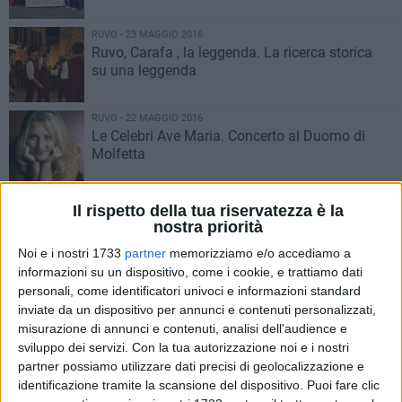
RUVO - 23 MAGGIO 2016
Ruvo, Carafa , la leggenda. La ricerca storica
su una leggenda
RUVO - 22 MAGGIO 2016
Le Celebri Ave Maria. Concerto al Duomo di
Molfetta
RUVO - 22 MAGGIO 2016
Il rispetto della tua riservatezza è la
Addio ad aromatizzate e pacchetti da 10. Vita
nostra priorità
dura per fumatori
Noi e i nostri 1733
partner
memorizziamo e/o accediamo a
informazioni su un dispositivo, come i cookie, e trattiamo dati
RUVO - 22 MAGGIO 2016
personali, come identificatori univoci e informazioni standard
Più sport e donne in politica, Valentina Vezzali
inviate da un dispositivo per annunci e contenuti personalizzati,
a Ruvo FOTO
misurazione di annunci e contenuti, analisi dell'audience e
sviluppo dei servizi.
Con la tua autorizzazione noi e i nostri
partner possiamo utilizzare dati precisi di geolocalizzazione e
RUVO - 21 MAGGIO 2016
identificazione tramite la scansione del dispositivo. Puoi fare clic
Maltempo in città, Coldiretti: «Danni