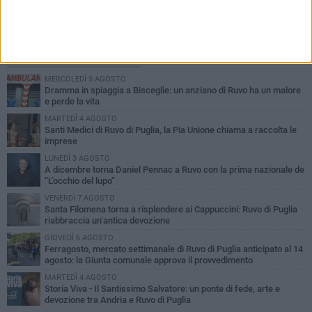
PIÙ LETTI QUESTA SETTIMANA
MERCOLEDÌ 5 AGOSTO
Dramma in spiaggia a Bisceglie: un anziano di Ruvo ha un malore
e perde la vita
MARTEDÌ 4 AGOSTO
Santi Medici di Ruvo di Puglia, la Pia Unione chiama a raccolta le
imprese
LUNEDÌ 3 AGOSTO
A dicembre torna Daniel Pennac a Ruvo con la prima nazionale de
“L’occhio del lupo”
VENERDÌ 7 AGOSTO
Santa Filomena torna a risplendere ai Cappuccini: Ruvo di Puglia
riabbraccia un’antica devozione
GIOVEDÌ 6 AGOSTO
Ferragosto, mercato settimanale di Ruvo di Puglia anticipato al 14
agosto: la Giunta comunale approva il provvedimento
MARTEDÌ 4 AGOSTO
Storia Viva - Il Santissimo Salvatore: un ponte di fede, arte e
devozione tra Andria e Ruvo di Puglia