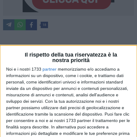
18
Con l'avvicinarsi della stagione estiva e l'imminente avvio
Il rispetto della tua riservatezza è la
della
Campagna Antincendio Boschivo 2025
, il
Parco
nostra priorità
Nazionale dell'Alta Murgia
ha convocato nella propria sede
Noi e i nostri 1733
partner
memorizziamo e/o accediamo a
un incontro operativo
con tutti i soggetti istituzionali
informazioni su un dispositivo, come i cookie, e trattiamo dati
impegnati nella prevenzione e nel contrasto degli incendi, al
personali, come identificatori univoci e informazioni standard
fine di definire una strategia condivisa e rafforzare il
inviate da un dispositivo per annunci e contenuti personalizzati,
coordinamento tra le forze impegnate sul campo.
misurazione di annunci e contenuti, analisi dell'audience e
sviluppo dei servizi.
Con la tua autorizzazione noi e i nostri
Durante la riunione è stata presentata la
Campagna
partner possiamo utilizzare dati precisi di geolocalizzazione e
identificazione tramite la scansione del dispositivo. Puoi fare clic
Antincendio Boschivo 2025
, che vedrà anche quest'anno la
per consentire a noi e ai nostri 1733 partner il trattamento per le
collaborazione tra ARIF Puglia, Protezione Civile della
finalità sopra descritte. In alternativa puoi accedere a
Regione Puglia, Reparto Carabinieri Parco, Vigili del Fuoco
informazioni più dettagliate e modificare le tue preferenze prima