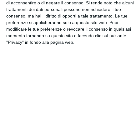
ed Esercito Italiano, con un'attenzione particolare alle aree di
di acconsentire o di negare il consenso.
Si rende noto che alcuni
maggiore pregio naturalistico.
trattamenti dei dati personali possono non richiedere il tuo
consenso, ma hai il diritto di opporti a tale trattamento. Le tue
A supporto delle forze istituzionali si affiancheranno anche
preferenze si applicheranno solo a questo sito web. Puoi
modificare le tue preferenze o revocare il consenso in qualsiasi
quest'anno le aziende agrozootecniche dell'Alta Murgia e le
momento tornando su questo sito e facendo clic sul pulsante
associazioni di volontariato, che rinnovano annualmente la
"Privacy" in fondo alla pagina web.
convenzione con l'Ente Parco per lo svolgimento delle
attività di sorveglianza e approvvigionamento idrico.
Tra le principali novità di questa Campagna AIB, il Parco
dell'Alta Murgia rafforzerà la propria dotazione antincendio
attraverso l'acquisto di
droni, soffiatori e moduli
AIB per il
primo spegnimento, da installare sui veicoli attrezzati della
Polizia locale.
Novità rilevanti riguardano anche le aziende
agrozootecniche convenzionate con l'Ente Parco: da
quest'anno tutte saranno coinvolte nelle operazioni di
approvvigionamento idrico, superando la precedente