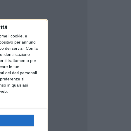
ità
ome i cookie, e
spositivo per annunci
o dei servizi.
Con la
e identificazione
er il trattamento per
icare le tue
ti dei dati personali
 preferenze si
nso in qualsiasi
 web.