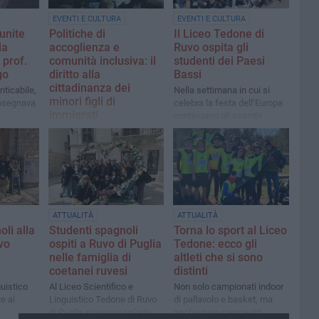
EVENTI E CULTURA
EVENTI E CULTURA
unite
Politiche di
Il Liceo Tedone di
la
accoglienza e
Ruvo ospita gli
prof.
comunità inclusiva: il
studenti dei Paesi
go
diritto alla
Bassi
cittadinanza dei
ticabile,
Nella settimana in cui si
minori figli di
insegnava
celebra la festa dell’Europa
immigrati
continuano gli scambi
culturali con gli altri Paesi
Un convegno per riflettere
sulla cittadinanza civica dei
minori figli di immigrati e
costruire una comunità
inclusiva, con interventi
istituzionali e testimonianze
di vita
ATTUALITÀ
ATTUALITÀ
li alla
Studenti spagnoli
Torna lo sport al Liceo
vo
ospiti a Ruvo di Puglia
Tedone: ecco gli
nelle famiglia di
altleti che si sono
coetanei ruvesi
distinti
guistico
Al Liceo Scientifico e
Non solo campionati indoor
e ai
Linguistico Tedone di Ruvo
di pallavolo e basket, ma
di Puglia si respira un’aria
anche gare campestri