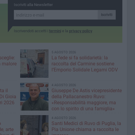
 altre
internazionale
provinciali
Iscriviti alla Newsletter
Iscriviti
Iscrivendoti accetti i
termini
e la
privacy policy
5 AGOSTO 2026
ceglie:
La fede si fa solidarietà: la
n malore
raccolta del Carmine sostiene
l’Emporio Solidale Legami ODV
4 AGOSTO 2026
a il
Giuseppe De Astis vicepresidente
Di Gioia
della Pallacanestro Ruvo:
ri 2026
«Responsabilità maggiore, ma
con lo spirito di una famiglia»
4 AGOSTO 2026
o
Santi Medici di Ruvo di Puglia, la
e, arte
Pia Unione chiama a raccolta le