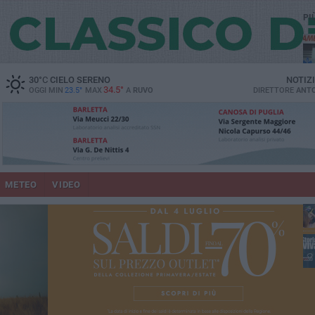
PI
vit
30
°C
CIELO SERENO
NOTIZ
34.5°
OGGI MIN
23.5°
MAX
A
RUVO
DIRETTORE
ANTO
pu
METEO
VIDEO
lup
fam
Ruv