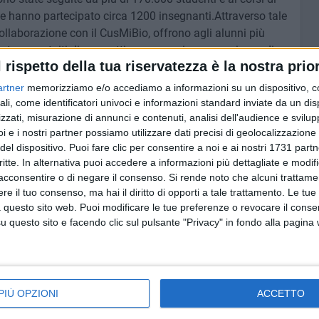
 hanno partecipato circa 1200 insegnanti.Attraverso tale
collaborazione con il CusMiBio, offrono agli alunni più
, stage gratuiti di una settimana per vivere esperienze di
l rispetto della tua riservatezza è la nostra prior
 apprendimento didattico "attivo".
artner
memorizziamo e/o accediamo a informazioni su un dispositivo, c
 Liceo Tedone, tra cui Giuseppe Bulzis della classe IV B,
ali, come identificatori univoci e informazioni standard inviate da un di
o regionale, accedendo, in tal modo, alla frequenza nel
zzati, misurazione di annunci e contenuti, analisi dell'audience e svilupp
i e i nostri partner possiamo utilizzare dati precisi di geolocalizzazione 
dall'Università degli Studi di Aldo Moro, ottenendo così la
del dispositivo. Puoi fare clic per consentire a noi e ai nostri 1731 partn
rso il futuro. Entusiasta la dirigente scolastica, prof.ssa
critte. In alternativa puoi accedere a informazioni più dettagliate e modif
enuto e valorizzato la cultura scientifica nel Liceo
acconsentire o di negare il consenso.
Si rende noto che alcuni trattamen
azie alla passione e alla motivazione dei suoi docenti,
e il tuo consenso, ma hai il diritto di opporti a tale trattamento. Le tue
territorio per una seria e adeguata formazione nell'ambito
 questo sito web. Puoi modificare le tue preferenze o revocare il conse
io di competenze matematicologiche, scientifiche e
questo sito e facendo clic sul pulsante "Privacy" in fondo alla pagina
propri studenti la possibilità di giungere a scelte
viduali, motivazioni e aspirazioni di ciascuno.
 Rettore dell'Università degli Studi di Milano, Elio Franzini,
PIÙ OPZIONI
ACCETTO
re a tutti i nostri studenti appassionati e meritevoli.