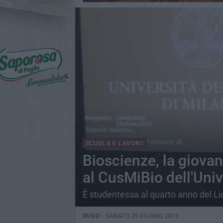
SCUOLA E LAVORO
Bioscienze, la giovan
al CusMiBio dell'Univ
È studentessa al quarto anno del L
RUVO -
SABATO 29 GIUGNO 2019