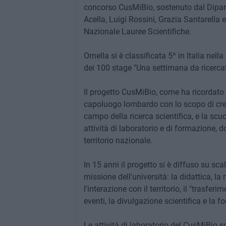
concorso CusMiBio, sostenuto dal Dipart
Acella, Luigi Rossini, Grazia Santarella
Nazionale Lauree Scientifiche.
Ornella si è classificata 5^ in Italia nel
dei 100 stage "Una settimana da ricercat
Il progetto CusMiBio, come ha ricordato il
capoluogo lombardo con lo scopo di creare
campo della ricerca scientifica, e la sc
attività di laboratorio e di formazione, 
territorio nazionale.
In 15 anni il progetto si è diffuso su sc
missione dell'università: la didattica, la 
l'interazione con il territorio, il "trasf
eventi, la divulgazione scientifica e la f
Le attività di laboratorio del CusMiBio s