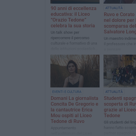
90 anni di eccellenza
ATTUALITÀ
educativa: il Liceo
Ruvo e Corato 
“Orazio Tedone”
nel dolore per 
celebra la sua storia
scomparsa del 
Salvatore Lon
Un talk show per
ripercorrere il percorso
Un maestro indimen
culturale e formativo di una
il professore che 
delle istituzioni scolastiche
a pensare
più longeve di Ruvo di Puglia
EVENTI E CULTURA
ATTUALITÀ
Domani La giornalista
Studenti spagno
Concita De Gregorio e
scoperta di Ru
la cantautrice Erica
grazie al Liceo
Mou ospiti al Liceo
Tedone
Tedone di Ruvo
Gli studenti del lin
hanno fatto scoprir
Appuntamento
partner spagnoli la
nell'auditorium del Liceo