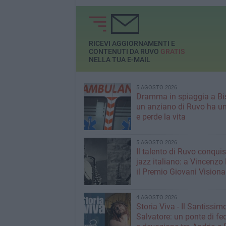
Cattedrale ruvese e
ruvese
località limitrofe
RICEVI AGGIORNAMENTI E
CONTENUTI DA RUVO
GRATIS
NELLA TUA E-MAIL
5 AGOSTO 2026
Dramma in spiaggia a Bis
un anziano di Ruvo ha u
e perde la vita
5 AGOSTO 2026
Il talento di Ruvo conquist
jazz italiano: a Vincenzo 
il Premio Giovani Visiona
4 AGOSTO 2026
Storia Viva - Il Santissim
Salvatore: un ponte di fed