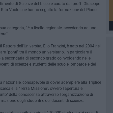
imento di Scienze del Liceo e curato dai proff. Giuseppe
 e Rita Vuolo che hanno seguito la formazione del Piano
la sua categoria, 1^ a livello regionale, accedendo ad uno
ore".
 Rettore dell'Università, Elio Franzini, è nato nel 2004 nel
 "ponti" tra il mondo universitario, in particolare il
uola secondaria di secondo grado coinvolgendo nelle
docenti di scienze e studenti delle scuole lombarde e del
ala nazionale, consapevole di dover adempiere alla Triplice
ricerca e la "Terza Missione", ovvero l'apertura e
erimento" della conoscenza attraverso l'organizzazione di
ormazione degli studenti e dei docenti di scienze.
ono state seguite da più di 170.000 studenti e ai corsi di