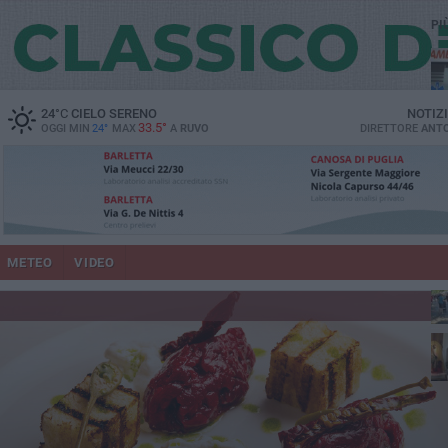
PI
vit
24
°C
CIELO SERENO
NOTIZ
33.5°
OGGI MIN
24°
MAX
A
RUVO
DIRETTORE
ANTO
lup
METEO
VIDEO
Ruv
co
Do