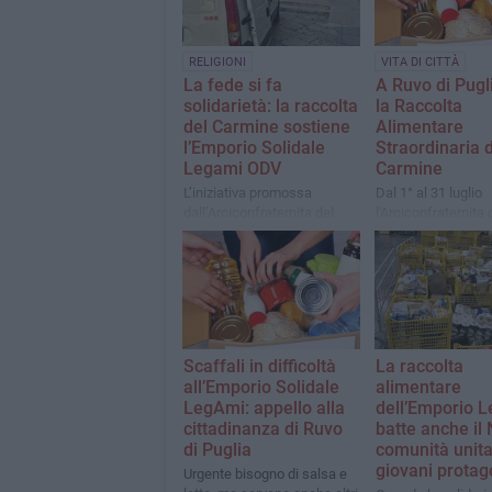
RELIGIONI
VITA DI CITTÀ
La fede si fa
A Ruvo di Pugl
solidarietà: la raccolta
la Raccolta
del Carmine sostiene
Alimentare
l’Emporio Solidale
Straordinaria 
Legami ODV
Carmine
L’iniziativa promossa
Dal 1° al 31 luglio
dall’Arciconfraternita del
l'Arciconfraternita 
Carmine di Ruvo di Puglia su
Carmine e LegAmi
impulso del rettore don
Solidale uniscono l
Massimiliano De Silvio
per sostenere le fa
difficoltà
Scaffali in difficoltà
La raccolta
all’Emporio Solidale
alimentare
LegAmi: appello alla
dell’Emporio 
cittadinanza di Ruvo
batte anche il 
di Puglia
comunità unita
giovani protag
Urgente bisogno di salsa e