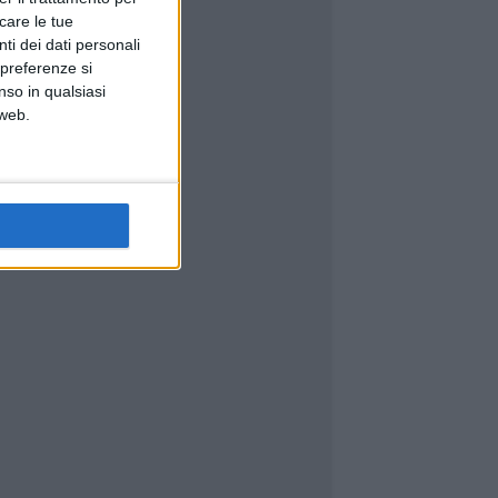
icare le tue
ti dei dati personali
 preferenze si
nso in qualsiasi
 web.