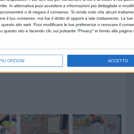
lla Parrocchia Santa Lucia.
critte. In alternativa puoi accedere a informazioni più dettagliate e modif
acconsentire o di negare il consenso.
Si rende noto che alcuni trattamen
e il tuo consenso, ma hai il diritto di opporti a tale trattamento. Le tue
 questo sito web. Puoi modificare le tue preferenze o revocare il conse
questo sito e facendo clic sul pulsante "Privacy" in fondo alla pagina
7 AGOSTO 2026
"Il viaggio più bello è quello che
: Ruvo
cambia il cuore": si conclude il
antica
Campo Scuola della Parrocchia
San Michele Arcangelo
PIÙ OPZIONI
ACCETTO