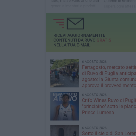
latte, ma servono anche altri
Quando la solidari
generi alimentari e prodotti
supera ogni attesa
per l’igiene
una Pasqua di don
speranza
RICEVI AGGIORNAMENTI E
CONTENUTI DA RUVO
GRATIS
NELLA TUA E-MAIL
6 AGOSTO 2026
Ferragosto, mercato sett
di Ruvo di Puglia anticipa
agosto: la Giunta comun
approva il provvediment
6 AGOSTO 2026
Crifo Wines Ruvo di Pugli
"principino" sotto le plan
Prince Lumena
6 AGOSTO 2026
Sotto il cielo di San Loren