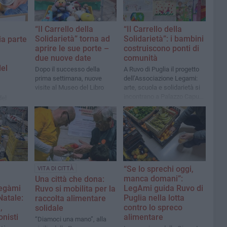
“Il Carrello della
“Il Carrello della
Solidarietà” torna ad
Solidarietà”: i bambini
ia parte
aprire le sue porte –
costruiscono ponti di
due nuove date
comunità
del
Dopo il successo della
A Ruvo di Puglia il progetto
prima settimana, nuove
dell’Associazione Legami:
visite al Museo del Libro
arte, scuola e solidarietà si
incontrano a Palazzo Caputi
del
per l’evento conclusivo
 Emporio
e forze
miglie in
“Se lo sprechi oggi,
VITA DI CITTÀ
manca domani”:
Una città che dona:
Legàmi
LegAmi guida Ruvo di
Ruvo si mobilita per la
Natale:
Puglia nella lotta
raccolta alimentare
,
contro lo spreco
solidale
onisti
alimentare
“Diamoci una mano”, alla