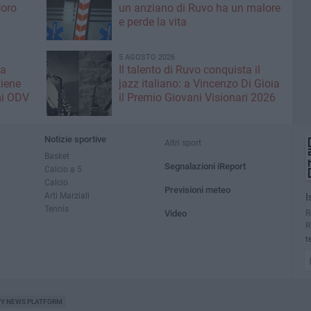
Coro
un anziano di Ruvo ha un malore
e perde la vita
5 AGOSTO 2026
la
Il talento di Ruvo conquista il
tiene
jazz italiano: a Vincenzo Di Gioia
mi ODV
il Premio Giovani Visionari 2026
Notizie sportive
Altri sport
Basket
Segnalazioni iReport
Calcio a 5
Calcio
Previsioni meteo
Arti Marziali
I
Tennis
R
Video
R
t
TY NEWS PLATFORM