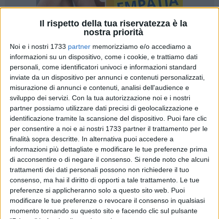
Il rispetto della tua riservatezza è la
nostra priorità
Noi e i nostri 1733
partner
memorizziamo e/o accediamo a
20
informazioni su un dispositivo, come i cookie, e trattiamo dati
personali, come identificatori univoci e informazioni standard
inviate da un dispositivo per annunci e contenuti personalizzati,
misurazione di annunci e contenuti, analisi dell'audience e
Aeroporti di Puglia comunica che, in occasione del vertice G7
sviluppo dei servizi.
Con la tua autorizzazione noi e i nostri
previsto dal 13 al 15 giugno prossimi, su disposizione del
partner possiamo utilizzare dati precisi di geolocalizzazione e
Ministro degli Interni
verranno ripristinati i controlli di
identificazione tramite la scansione del dispositivo. Puoi fare clic
frontiera per tutti i passeggeri dei voli internazionali
in
per consentire a noi e ai nostri 1733 partner il trattamento per le
arrivo ed in partenza, a partire dalle ore 14.00 del 5 giugno
finalità sopra descritte. In alternativa puoi accedere a
informazioni più dettagliate e modificare le tue preferenze prima
fino alle 14.00 del 18 giugno.
di acconsentire o di negare il consenso.
Si rende noto che alcuni
trattamenti dei dati personali possono non richiedere il tuo
Inoltre, nel rispetto delle necessarie misure di sicurezza e su
consenso, ma hai il diritto di opporti a tale trattamento. Le tue
indicazione delle competenti Autorità, negli scali di Bari,
preferenze si applicheranno solo a questo sito web. Puoi
Brindisi e Grottaglie,
potranno essere previste restrizioni in
modificare le tue preferenze o revocare il consenso in qualsiasi
ordine alla viabilità e alla sosta nelle aree di parcheggio.
momento tornando su questo sito e facendo clic sul pulsante