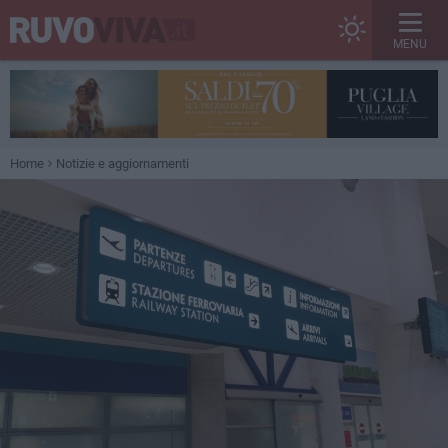
MENU
Home
Notizie e aggiornamenti