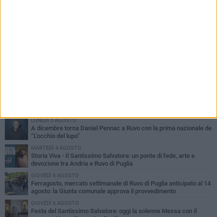
PIÙ LETTI QUESTA SETTIMANA
MERCOLEDÌ 5 AGOSTO
Dramma in spiaggia a Bisceglie: un anziano di Ruvo ha un malore
e perde la vita
MARTEDÌ 4 AGOSTO
Santi Medici di Ruvo di Puglia, la Pia Unione chiama a raccolta le
imprese
LUNEDÌ 3 AGOSTO
A dicembre torna Daniel Pennac a Ruvo con la prima nazionale de
“L’occhio del lupo”
MARTEDÌ 4 AGOSTO
Storia Viva - Il Santissimo Salvatore: un ponte di fede, arte e
devozione tra Andria e Ruvo di Puglia
GIOVEDÌ 6 AGOSTO
Ferragosto, mercato settimanale di Ruvo di Puglia anticipato al 14
agosto: la Giunta comunale approva il provvedimento
GIOVEDÌ 6 AGOSTO
Festa del Santissimo Salvatore: oggi la solenne Messa con il