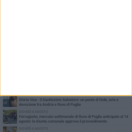
PIÙ LETTI QUESTA SETTIMANA
MERCOLEDÌ 5 AGOSTO
Dramma in spiaggia a Bisceglie: un anziano di Ruvo ha un malore
e perde la vita
MARTEDÌ 4 AGOSTO
Santi Medici di Ruvo di Puglia, la Pia Unione chiama a raccolta le
imprese
LUNEDÌ 3 AGOSTO
A dicembre torna Daniel Pennac a Ruvo con la prima nazionale de
“L’occhio del lupo”
MARTEDÌ 4 AGOSTO
Storia Viva - Il Santissimo Salvatore: un ponte di fede, arte e
devozione tra Andria e Ruvo di Puglia
GIOVEDÌ 6 AGOSTO
Ferragosto, mercato settimanale di Ruvo di Puglia anticipato al 14
agosto: la Giunta comunale approva il provvedimento
GIOVEDÌ 6 AGOSTO