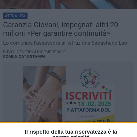
ATTUALITÀ
Garanzia Giovani, impegnati altri 20
milioni «Per garantire continuità»
Lo comunica l'assessore all'istruzione Sebastiano Leo
RUVO -
VENERDÌ 4 DICEMBRE 2020
COMUNICATO STAMPA
Il rispetto della tua riservatezza è la