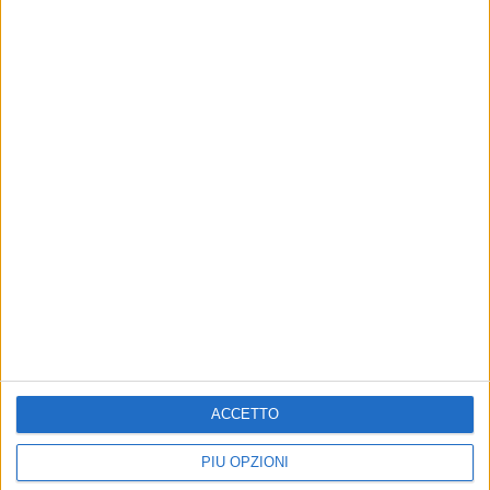
Altri contenuti a tema
ACCETTO
SCUOLA E LAVORO
SCUOLA E LAVORO
Garanzia Giovani, stanziati
Impegnate risorse per 20
PIÙ OPZIONI
dalla Regione altri 20 milioni
milioni di euro per Garanzia