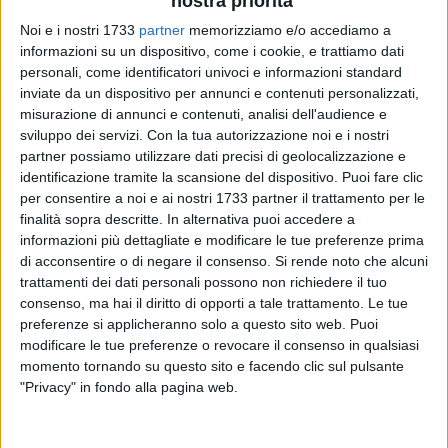
nostra priorità
Noi e i nostri 1733
partner
memorizziamo e/o accediamo a
informazioni su un dispositivo, come i cookie, e trattiamo dati
personali, come identificatori univoci e informazioni standard
inviate da un dispositivo per annunci e contenuti personalizzati,
misurazione di annunci e contenuti, analisi dell'audience e
sviluppo dei servizi.
Con la tua autorizzazione noi e i nostri
«Grazie ad un ulteriore impegno pari a 20 milioni di euro e
partner possiamo utilizzare dati precisi di geolocalizzazione e
grazie alla proroga delle attività fino al 15 maggio 2021,
identificazione tramite la scansione del dispositivo. Puoi fare clic
abbiamo garantito la continuità temporale tra le attività del
per consentire a noi e ai nostri 1733 partner il trattamento per le
vecchio Garanzia Giovani e il nuovo programma», fa sapere
finalità sopra descritte. In alternativa puoi accedere a
l'assessore all'istruzione, alla formazione e al lavoro
informazioni più dettagliate e modificare le tue preferenze prima
Sebastiano Leo.
di acconsentire o di negare il consenso.
Si rende noto che alcuni
trattamenti dei dati personali possono non richiedere il tuo
consenso, ma hai il diritto di opporti a tale trattamento. Le tue
«La Giunta Regionale infatti, su mia proposta, ha approvato
preferenze si applicheranno solo a questo sito web. Puoi
la proroga relativa alle attività della passata edizione di
modificare le tue preferenze o revocare il consenso in qualsiasi
Garanzia Giovani: i giovani NEET pugliesi potranno quindi
momento tornando su questo sito e facendo clic sul pulsante
continuare a beneficiare dell'orientamento, dei percorsi
"Privacy" in fondo alla pagina web.
formativi e dei tirocini fino alla data del 15 maggio 2021. Il
termine delle attività era fissato al 30 novembre 2020»,