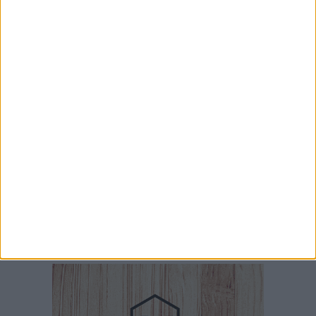
6 AGOSTO 2026
Ferragosto, mercato settimanale di Ruvo di
Puglia anticipato al 14 agosto: la Giunta
comunale approva il provvedimento
6 AGOSTO 2026
Ruvo, si conclude "Monitor 2024": due giornate
dedicate alla prevenzione degli incendi e alla
tutela dell'ambiente
6 AGOSTO 2026
Crifo Wines Ruvo di Puglia, un "principino"
sotto le plance: ecco Prince Lumena
6 AGOSTO 2026
Festa del Santissimo Salvatore: oggi la
solenne Messa con il vescovo Mons.
Domenico Basile