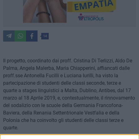
14
Il progetto, coordinato dai proff. Cristina Di Terlizzi, Aldo De
Palma, Angela Malerba, Maria Chiapperini, affiancati dalle
proff.sse Antonella Fucilli e Luciana Iurilli, ha visto la
partecipazione di studenti delle classi seconde, terze e
quarte a stages linguistici a Malta, Dublino, Antibes, dal 17
marzo al 18 Aprile 2019, e, contestualmente, il rinnovamento
del sodalizio con le scuole della Germania Francofona-
Baviera, della Renania Settentrionale Vestfalia e della
Polonia che ha coinvolto gli studenti delle classi terze e
quarte.