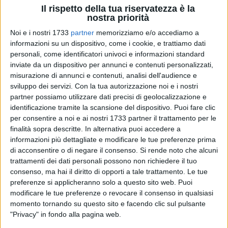
Il carnet delle attività ha avuto inizio il 17 marzo con la
Il rispetto della tua riservatezza è la
nostra priorità
partenza di venti studenti delle classi terze, coordinati dai
Proff. Aldo De Palma Cataldo e Luciana Iurilli, nella bella
Noi e i nostri 1733
partner
memorizziamo e/o accediamo a
cornice di
Malta
, ricca di tesori paesaggistici, architettonici e
informazioni su un dispositivo, come i cookie, e trattiamo dati
culturali di straordinario fascino, come le splendide coste, gli
personali, come identificatori univoci e informazioni standard
inviate da un dispositivo per annunci e contenuti personalizzati,
uffici governativi costruiti con la pietra locale giallo-ocra, i
misurazione di annunci e contenuti, analisi dell'audience e
musei e la Cattedrale di San Giovanni a La Valletta, capitale
sviluppo dei servizi.
Con la tua autorizzazione noi e i nostri
di Malta e crocevia di culture, dove gli alunni, ospitati dalle
partner possiamo utilizzare dati precisi di geolocalizzazione e
famiglie dell'isola, hanno frequentato un corso di lingua
identificazione tramite la scansione del dispositivo. Puoi fare clic
Inglese.
per consentire a noi e ai nostri 1733 partner il trattamento per le
finalità sopra descritte. In alternativa puoi accedere a
Il 22 marzo gli alunni delle classi quarte, guidati dalle
informazioni più dettagliate e modificare le tue preferenze prima
di acconsentire o di negare il consenso.
Si rende noto che alcuni
docenti Cristina Di Terlizzi e Antonella Fucilli, sono volati
trattamenti dei dati personali possono non richiedere il tuo
verso la suggestiva
Dublino
, pervasi da una "riot of
consenso, ma hai il diritto di opporti a tale trattamento. Le tue
emotions" nell'ammirare quei luoghi tanto narrati da Joyce. I
preferenze si applicheranno solo a questo sito web. Puoi
"Dubliners", il Trinity College, il legame con i Celti e la lingua
modificare le tue preferenze o revocare il consenso in qualsiasi
Gaelica hanno coinvolto intensamente i nostri giovani che
momento tornando su questo sito e facendo clic sul pulsante
sono rientrati nostalgici ma innamorati di quell'orgoglio
"Privacy" in fondo alla pagina web.
irlandese.