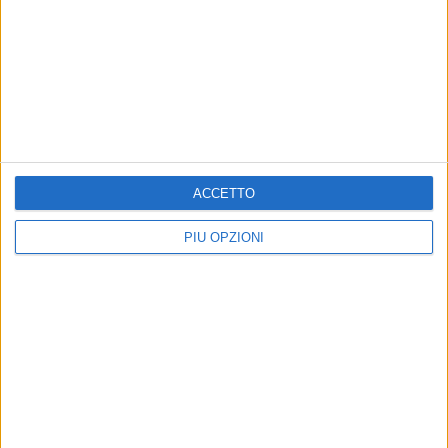
ACCETTO
PIÙ OPZIONI
8 AGOSTO 2026
Probabile presenza di un lupo nella aree rurali