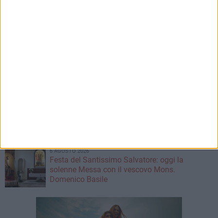
6 AGOSTO 2026
Ferragosto, mercato settimanale di Ruvo di
Puglia anticipato al 14 agosto: la Giunta
comunale approva il provvedimento
6 AGOSTO 2026
Ruvo, si conclude "Monitor 2024": due giornate
dedicate alla prevenzione degli incendi e alla
tutela dell'ambiente
6 AGOSTO 2026
Crifo Wines Ruvo di Puglia, un "principino"
sotto le plance: ecco Prince Lumena
6 AGOSTO 2026
Festa del Santissimo Salvatore: oggi la
solenne Messa con il vescovo Mons.
Domenico Basile