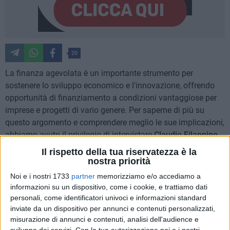
20
La finanza agevolata è un importante strumento per
sostenere lo sviluppo economico e l'innovazione, offrendo
opportunità di finanziamento a condizioni vantaggiose per
imprese e progetti di vario genere. Per saperne di più su
questo argomento e comprendere meglio le sue implicazioni,
abbiamo avuto il privilegio di intervistare
Claudio Filannino
,
esperto nel settore finanziario e Managing Director di "Media
Il rispetto della tua riservatezza è la
One Network", società del Gruppo "Media One".
nostra priorità
Noi e i nostri 1733
partner
memorizziamo e/o accediamo a
La finanza agevolata può essere un catalizzatore cruciale
informazioni su un dispositivo, come i cookie, e trattiamo dati
per lo sviluppo economico. In che modo funziona e quali
personali, come identificatori univoci e informazioni standard
sono i principali vantaggi per le imprese?
inviate da un dispositivo per annunci e contenuti personalizzati,
misurazione di annunci e contenuti, analisi dell'audience e