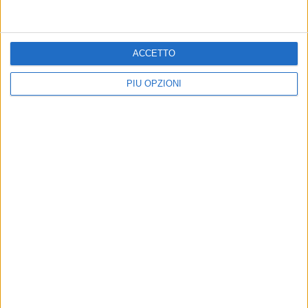
fonte di ispirazione per imprese e imprenditori che cercano di
realizzare i propri progetti ambiziosi.
8 AGOSTO 2026
ACCETTO
Probabile presenza di un lupo nella aree rurali
di Ruvo di Puglia
PIÙ OPZIONI
8 AGOSTO 2026
Furgone rubato a Ruvo di Puglia ritrovato a
Terlizzi