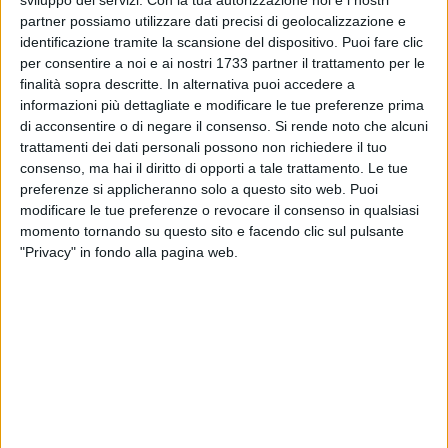
sviluppo dei servizi.
Con la tua autorizzazione noi e i nostri
"La finanza agevolata si riferisce a forme di finanziamento
partner possiamo utilizzare dati precisi di geolocalizzazione e
che offrono condizioni particolarmente favorevoli rispetto ai
identificazione tramite la scansione del dispositivo. Puoi fare clic
tradizionali prestiti bancari. Queste agevolazioni possono
per consentire a noi e ai nostri 1733 partner il trattamento per le
assumere varie forme, come contributi a fondo perduto, tassi
finalità sopra descritte. In alternativa puoi accedere a
di interesse agevolati, garanzie pubbliche o incentivi fiscali.
informazioni più dettagliate e modificare le tue preferenze prima
L'obiettivo principale di questi strumenti è quello di
di acconsentire o di negare il consenso.
Si rende noto che alcuni
trattamenti dei dati personali possono non richiedere il tuo
incentivare gli investimenti in determinati settori strategici o
consenso, ma hai il diritto di opporti a tale trattamento. Le tue
di promuovere lo sviluppo regionale e l'innovazione. Per le
preferenze si applicheranno solo a questo sito web. Puoi
imprese, i vantaggi della finanza agevolata sono molteplici.
modificare le tue preferenze o revocare il consenso in qualsiasi
Innanzitutto, permette loro di accedere a fondi che altrimenti
momento tornando su questo sito e facendo clic sul pulsante
potrebbero essere difficili da ottenere o troppo costosi.
"Privacy" in fondo alla pagina web.
Inoltre, le condizioni agevolate riducono il rischio finanziario
e migliorano la sostenibilità economica dei progetti. Infine,
questi finanziamenti spesso sono accompagnati da
supporto tecnico e consulenza specializzata, che possono
contribuire ulteriormente al successo delle iniziative
imprenditoriali."
Quali sono i principali settori che possono beneficiare della