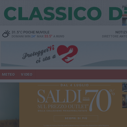
PI
vit
31.5
°C
POCHE NUVOLE
NOTIZ
33.5°
DOMANI MIN
24°
MAX
A
RUVO
DIRETTORE
ANTO
lup
METEO
VIDEO
Ruv
co
Do