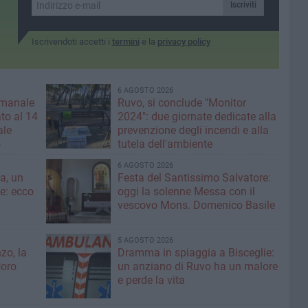
e del
mecenate dell’arte sacra e
Iscriviti
fondatore di Digressione
Music
Iscrivendoti accetti i
termini
e la
privacy policy
6 AGOSTO 2026
imanale
Ruvo, si conclude "Monitor
to al 14
2024": due giornate dedicate alla
ale
prevenzione degli incendi e alla
o
tutela dell'ambiente
6 AGOSTO 2026
a, un
Festa del Santissimo Salvatore:
ce: ecco
oggi la solenne Messa con il
vescovo Mons. Domenico Basile
5 AGOSTO 2026
zo, la
Dramma in spiaggia a Bisceglie:
Coro
un anziano di Ruvo ha un malore
e perde la vita