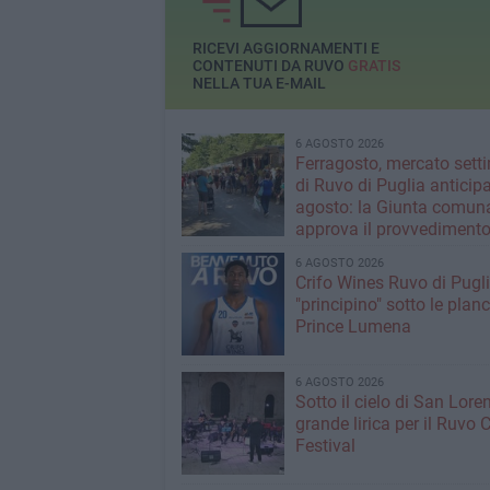
Margherita Porfido 
musicista Rocco
Brandonisio
RICEVI AGGIORNAMENTI E
CONTENUTI DA RUVO
GRATIS
NELLA TUA E-MAIL
6 AGOSTO 2026
Ferragosto, mercato sett
di Ruvo di Puglia anticipa
agosto: la Giunta comun
approva il provvediment
6 AGOSTO 2026
Crifo Wines Ruvo di Pugli
"principino" sotto le plan
Prince Lumena
6 AGOSTO 2026
Sotto il cielo di San Loren
grande lirica per il Ruvo 
Festival