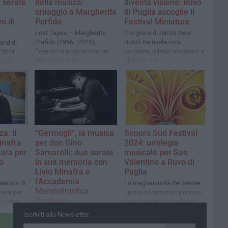
e serate
della musica:
diventa visione: Ruvo
omaggio a Margherita
di Puglia accoglie il
o di
Porfido
Festival Miniature
Lost Tapes – Margherita
Tre giorni di danza New
Porfido (1956–2025),
Butoh tra rivelazioni
nd di
l’evento in programma nel
corporee, silenzi eloquenti e
ritmi
fine settimana
albe interiori
a un
alle donne
za: il
“Germogli”, la musica
Sonoro Sud Festival
inafra
per don Gino
2024: un’elegia
ara per
Samarelli: due serate
musicale per San
o
in sua memoria con
Valentino a Ruvo di
Livio Minafra e
Puglia
l’Accademia
ianista di
La magnanimità del tenore
Mandolinistica
nerà per
Luciano Lamonarca con un
Pugliese
uartiere
dono armonico e raffinato
vento in
Pathos e raffinatezza per
Iscriviti alla Newsletter
e
ricordare il sacerdote-