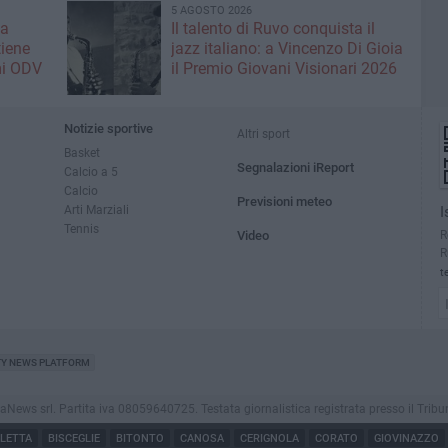
5 AGOSTO 2026
la
Il talento di Ruvo conquista il
tiene
jazz italiano: a Vincenzo Di Gioia
mi ODV
il Premio Giovani Visionari 2026
Notizie sportive
Altri sport
Basket
Segnalazioni iReport
Calcio a 5
Calcio
Previsioni meteo
Arti Marziali
I
Tennis
R
Video
R
t
TY NEWS PLATFORM
s srl. Partita iva 08059640725. Testata giornalistica registrata presso il Tribunale d
LETTA
BISCEGLIE
BITONTO
CANOSA
CERIGNOLA
CORATO
GIOVINAZZO