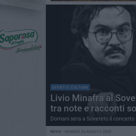
EVENTI E CULTURA
Livio Minafra al Sove
tra note e racconti s
Domani sera a Sovereto il concerto
RUVO -
VENERDÌ 29 AGOSTO 2025