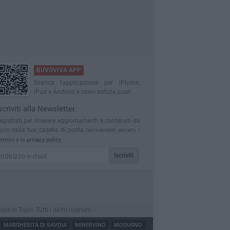
RUVOVIVA APP
Scarica l'applicazione per iPhone,
iPad e Android e ricevi notizie push
scriviti alla Newsletter
egistrati per ricevere aggiornamenti e contenuti da
uvo nella tua casella di posta
Iscrivendoti accetti i
ermini
e la
privacy policy
Iscriviti
i Trani. Tutti i diritti riservati.
MARGHERITA DI SAVOIA
MINERVINO
MODUGNO