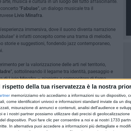
 arte, musica e cultura in un luogo del tutto affascinante.
il concerto
"Fabulae"
, un dialogo musicale tra il
 ruvese
Livio Minafra
.
un'esperienza immersiva, dove il suono diventa narrazione
"Fabulae" è infatti concepito come una trama di melodie,
o storie e suggestioni, fondendo jazz contemporaneo,
i.
erimento per la valorizzazione delle arti nel territorio,
Madre"
, sottolineando il legame tra identità, paesaggio e
nza di Livio Minafra – pianista e compositore di fama
 interprete raffinato della scena contemporanea –
l rispetto della tua riservatezza è la nostra prior
gio per il pubblico.
artner
memorizziamo e/o accediamo a informazioni su un dispositivo, c
ali, come identificatori univoci e informazioni standard inviate da un di
ossibile visitare la pagina ufficiale dell'evento su
zzati, misurazione di annunci e contenuti, analisi dell'audience e svilupp
i e i nostri partner possiamo utilizzare dati precisi di geolocalizzazione 
del dispositivo. Puoi fare clic per consentire a noi e ai nostri 1733 partn
critte. In alternativa puoi accedere a informazioni più dettagliate e modif