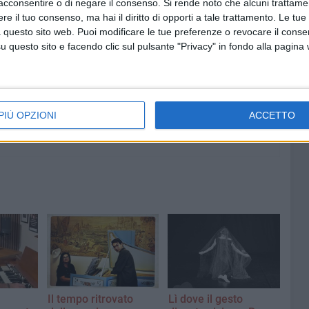
acconsentire o di negare il consenso.
Si rende noto che alcuni trattamen
e il tuo consenso, ma hai il diritto di opporti a tale trattamento. Le tue
7 AGOSTO 2026
 questo sito web. Puoi modificare le tue preferenze o revocare il conse
"Il viaggio più bello è quello che
questo sito e facendo clic sul pulsante "Privacy" in fondo alla pagina
: Ruvo
cambia il cuore": si conclude il
antica
Campo Scuola della Parrocchia
San Michele Arcangelo
PIÙ OPZIONI
ACCETTO
Il tempo ritrovato
Lì dove il gesto