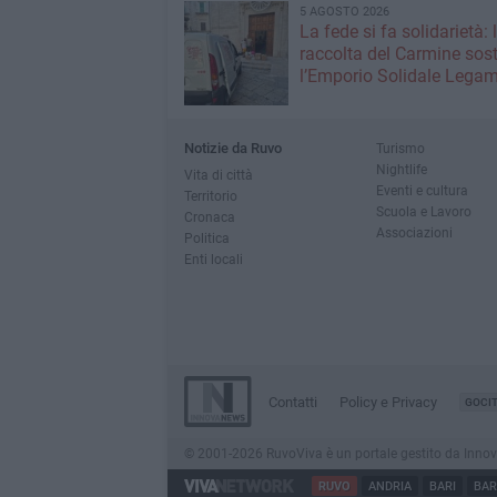
5 AGOSTO 2026
La fede si fa solidarietà: 
raccolta del Carmine sos
l’Emporio Solidale Lega
Notizie da Ruvo
Turismo
Nightlife
Vita di città
Eventi e cultura
Territorio
Scuola e Lavoro
Cronaca
Associazioni
Politica
Enti locali
Contatti
Policy e Privacy
GOCI
© 2001-2026 RuvoViva è un portale gestito da InnovaNew
RUVO
ANDRIA
BARI
BAR