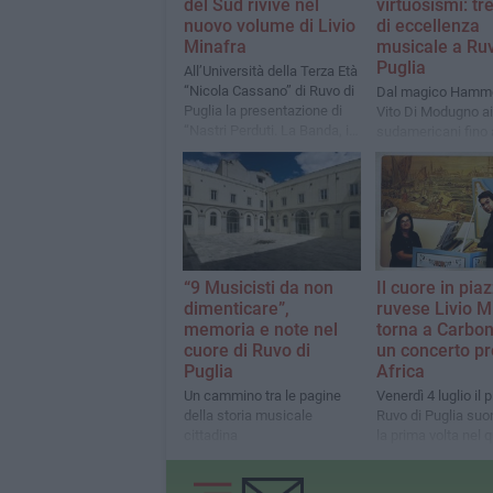
del Sud rivive nel
virtuosismi: tr
nuovo volume di Livio
di eccellenza
Minafra
musicale a Ruv
Puglia
All’Università della Terza Età
“Nicola Cassano” di Ruvo di
Dal magico Hammo
Puglia la presentazione di
Vito Di Modugno ai 
“Nastri Perduti. La Banda, il
sudamericani fino 
Jazz, il Sud – Vol. 1”
raffinato omaggio 
nella musica
“9 Musicisti da non
Il cuore in piaz
dimenticare”,
ruvese Livio M
memoria e note nel
torna a Carbon
cuore di Ruvo di
un concerto pr
Puglia
Africa
Un cammino tra le pagine
Venerdì 4 luglio il p
della storia musicale
Ruvo di Puglia suo
cittadina
la prima volta nel q
dov’è nato, in un e
ricordo della madr