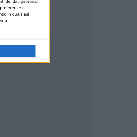
ti dei dati personali
 preferenze si
nso in qualsiasi
 web.