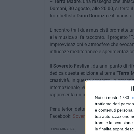
– Terra Madre
, una rassegna che unisce
Domani, 30 agosto, alle 20.00
, si terrà 
trombettista
Dario Doronzo
e il pianista
L'incontro tra i due musicisti promette 
e la musica si fa racconto. Il progetto 
improvvisazioni e atmosfere che evocan
influenze mediterranee e sperimentazion
Il
Sovereto Festival
, da anni punto di rif
dedica questa edizione al tema
"Terra 
creatività. In questo contesto, la prese
internazionale, vincitore del Top Jazz e
I
rappresenta un momento di grande presti
Noi e i nostri 1733
p
trattiamo dati person
Per ulteriori dettagli e aggiornamenti, è p
e contenuti personali
Facebook:
Sovereto Festival 2025
.
tua autorizzazione no
tramite la scansione 
le finalità sopra des
LIVIO MINAFRA