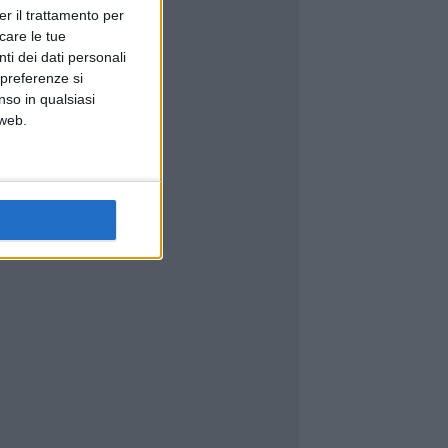
er il trattamento per
icare le tue
ti dei dati personali
 preferenze si
nso in qualsiasi
 web.