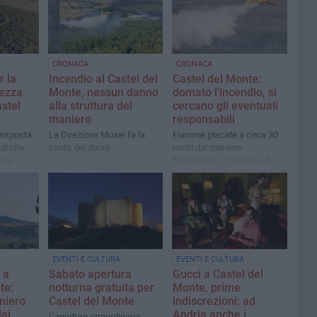
CRONACA
CRONACA
r la
Incendio al Castel del
Castel del Monte:
rezza
Monte, nessun danno
domato l'incendio, si
astel
alla struttura del
cercano gli eventuali
maniero
responsabili
 risposta
La Direzione Musei fa la
Fiamme placate a circa 30
ndi che
conta dei danni
metri dal maniero
a la
federiciano. Il Sindaco di
Andria: «Mano umana?
Toccherà alle indagini
stabilirlo»
EVENTI E CULTURA
EVENTI E CULTURA
 a
Sabato apertura
Gucci a Castel del
te:
notturna gratuita per
Monte, prime
niero
Castel del Monte
indiscrezioni: ad
dai
Andria anche i
L’apertura straordinaria