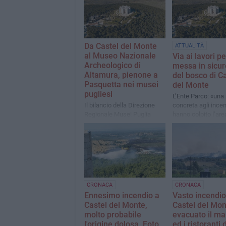
Da Castel del Monte
ATTUALITÀ
al Museo Nazionale
Via ai lavori pe
Archeologico di
messa in sicu
Altamura, pienone a
del bosco di C
Pasquetta nei musei
del Monte
pugliesi
L’Ente Parco: «una
Il bilancio della Direzione
concreta agli ince
Regionale Musei Puglia
hanno colpito l’are
scorsa estate»
CRONACA
CRONACA
Ennesimo incendio a
Vasto incendio
Castel del Monte,
Castel del Mon
molto probabile
evacuato il ma
l'origine dolosa. Foto
ed i ristoranti 