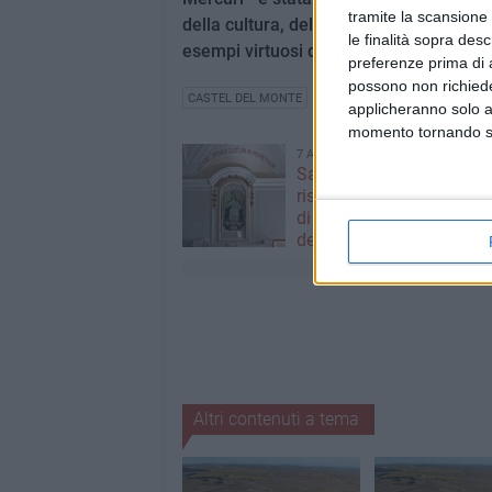
tramite la scansione 
della cultura, della tradizione e di parte
le finalità sopra des
esempi virtuosi di una rinnovata vitalit
preferenze prima di 
possono non richieder
CASTEL DEL MONTE
applicheranno solo a
momento tornando su 
7 AGOSTO 2026
Santa Filomena torna a
risplendere ai Cappuccini
di Puglia riabbraccia un’
devozione
Altri contenuti a tema