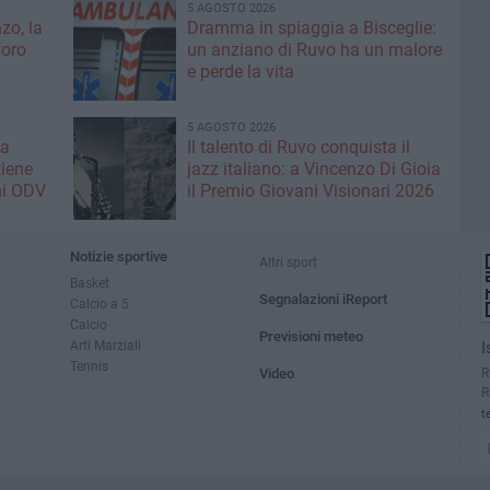
5 AGOSTO 2026
zo, la
Dramma in spiaggia a Bisceglie:
Coro
un anziano di Ruvo ha un malore
e perde la vita
5 AGOSTO 2026
la
Il talento di Ruvo conquista il
tiene
jazz italiano: a Vincenzo Di Gioia
mi ODV
il Premio Giovani Visionari 2026
Notizie sportive
Altri sport
Basket
Segnalazioni iReport
Calcio a 5
Calcio
Previsioni meteo
Arti Marziali
I
Tennis
R
Video
R
t