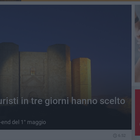
risti in tre giorni hanno scelto
k-end del 1° maggio
6.52