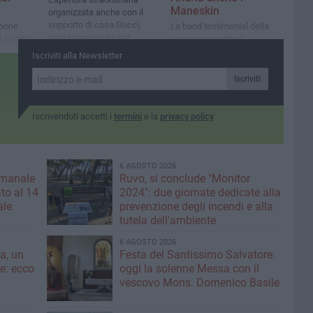
Maneskin
organizzata anche con il
supporto di casa Gucci,
zione
La band testimonial della
sarà impreziosita dal
l posto la
maison presenterà
maestro Gaetano Simone
Bruno ed
nell'occasione il suo ultimo
Iscriviti alla Newsletter
arco
lavoro
i
Iscriviti
Iscrivendoti accetti i
termini
e la
privacy policy
6 AGOSTO 2026
imanale
Ruvo, si conclude "Monitor
to al 14
2024": due giornate dedicate alla
ale
prevenzione degli incendi e alla
o
tutela dell'ambiente
6 AGOSTO 2026
a, un
Festa del Santissimo Salvatore:
ce: ecco
oggi la solenne Messa con il
vescovo Mons. Domenico Basile