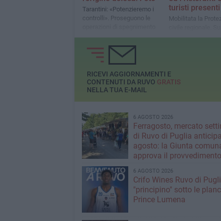
turisti presenti
Tarantini: «Potenzieremo i
controlli». Proseguono le
Mobilitata la Prote
operazioni di spegnimento
civile regionale. Su
delle fiamme
Sindaca Giovanna 
il Presidente del p
Francesco Tarantin
RICEVI AGGIORNAMENTI E
CONTENUTI DA RUVO
GRATIS
NELLA TUA E-MAIL
6 AGOSTO 2026
Ferragosto, mercato sett
di Ruvo di Puglia anticipa
agosto: la Giunta comun
approva il provvediment
6 AGOSTO 2026
Crifo Wines Ruvo di Pugli
"principino" sotto le plan
Prince Lumena