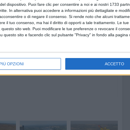
del dispositivo. Puoi fare clic per consentire a noi e ai nostri 1733 partn
 della storia territoriale e nazionale, sono luoghi aperti,
critte. In alternativa puoi accedere a informazioni più dettagliate e modif
à, proiettati in una dimensione internazionale».
acconsentire o di negare il consenso.
Si rende noto che alcuni trattamen
e il tuo consenso, ma hai il diritto di opporti a tale trattamento. Le tue
 questo sito web. Puoi modificare le tue preferenze o revocare il conse
questo sito e facendo clic sul pulsante "Privacy" in fondo alla pagina
7 AGOSTO 2026
"Il viaggio più bello è quello che
: Ruvo
cambia il cuore": si conclude il
antica
Campo Scuola della Parrocchia
San Michele Arcangelo
PIÙ OPZIONI
ACCETTO