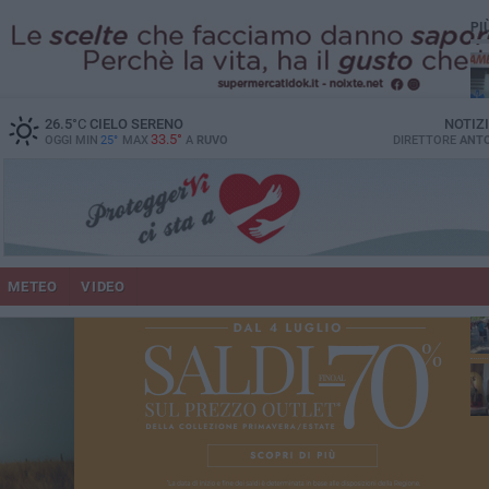
PI
vit
26.5
°C
CIELO SERENO
NOTIZ
33.5°
OGGI MIN
25°
MAX
A
RUVO
DIRETTORE
ANTO
lup
METEO
VIDEO
Ruv
co
Do