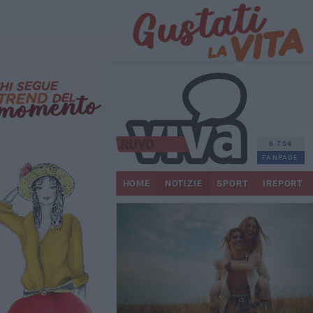
6.754
FANPAGE
HOME
NOTIZIE
SPORT
IREPORT