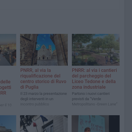
PNRR, al via la
PNRR: al via i cantieri
riqualificazione del
del parcheggio del
centro storico di Ruvo
Liceo Tedone e della
delle
di Puglia
zona industriale
ogetti
NRR
Il 23 marzo la presentazione
Partono i nuovi cantieri
degli interventi in un
previsti da “Verde
incontro pubblico
Metropolitano -Green Lane”
r il 10