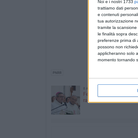
Noi e i nostri 1733
p
trattiamo dati person
e contenuti personali
tua autorizzazione no
tramite la scansione 
le finalità sopra des
preferenze prima di 
possono non richieder
applicheranno solo a
momento tornando su 
PNRR
8 AGOSTO 2026
Festa del SS. Salvatore, 
raccoglie in preghiera –