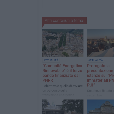
Altri contenuti a tema
ATTUALITÀ
ATTUALITÀ
“Comunità Energetica
Prorogata la
Rinnovabile” è il terzo
presentazione 
bando finanziato dal
istanze sui “Pr
PNRR
immateriali P
PUI”
L'obiettivo è quello di avviare
un percorso sulla
Scadenza fissata pe
transizione energetica
settembre