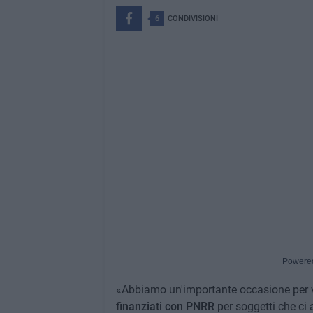
6
CONDIVISIONI
Powere
«Abbiamo un'importante occasione per va
finanziati con PNRR
per soggetti che ci a