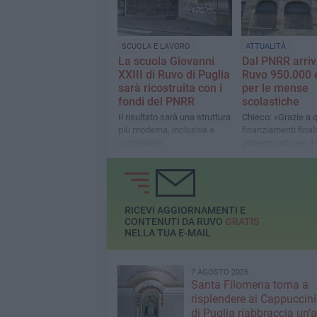
SCUOLA E LAVORO
ATTUALITÀ
La scuola Giovanni
Dal PNRR arri
XXIII di Ruvo di Puglia
Ruvo 950.000 
sarà ricostruita con i
per le mense
fondi del PNRR
scolastiche
Il risultato sarà una struttura
Chieco: «Grazie a 
più moderna, inclusiva e
finanziamenti fina
sostenibile
potremo attivare i
pieno anche per gli
della Giovanni Bov
RICEVI AGGIORNAMENTI E
CONTENUTI DA RUVO
GRATIS
NELLA TUA E-MAIL
7 AGOSTO 2026
Santa Filomena torna a
risplendere ai Cappuccini
di Puglia riabbraccia un’