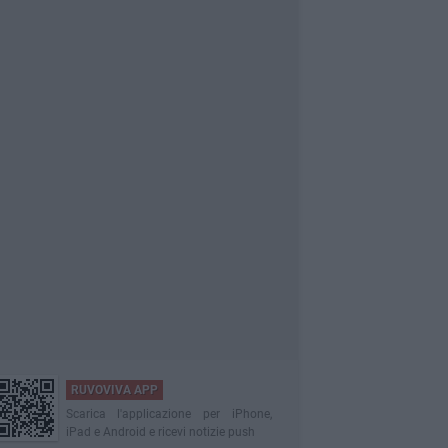
RUVOVIVA APP
Scarica l'applicazione per iPhone,
iPad e Android e ricevi notizie push