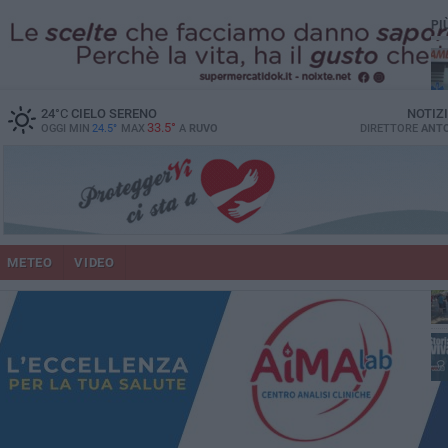
PI
vit
24
°C
CIELO SERENO
NOTIZ
33.5°
OGGI MIN
24.5°
MAX
A
RUVO
DIRETTORE
ANTO
lup
METEO
VIDEO
un
co
Ruv