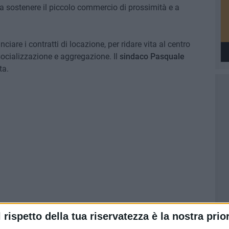
, a sostenere il piccolo commercio di prossimità e a
nciare i contratti di locazione, per ridare vita al centro
socializzazione e aggregazione. Il
sindaco Pasquale
ta.
l rispetto della tua riservatezza è la nostra prior