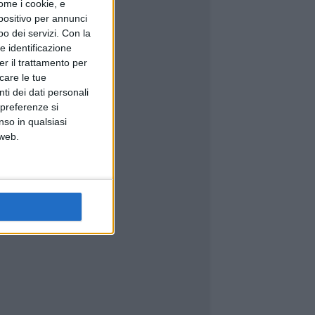
ome i cookie, e
spositivo per annunci
o dei servizi.
Con la
e identificazione
er il trattamento per
icare le tue
ti dei dati personali
 preferenze si
nso in qualsiasi
 web.