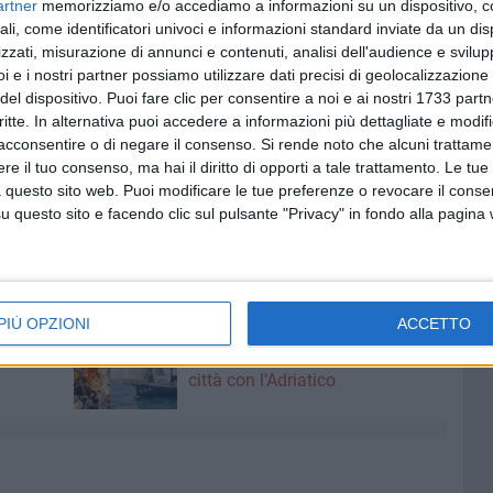
artner
memorizziamo e/o accediamo a informazioni su un dispositivo, c
ali, come identificatori univoci e informazioni standard inviate da un di
zzati, misurazione di annunci e contenuti, analisi dell'audience e svilupp
i e i nostri partner possiamo utilizzare dati precisi di geolocalizzazione 
del dispositivo. Puoi fare clic per consentire a noi e ai nostri 1733 partn
critte. In alternativa puoi accedere a informazioni più dettagliate e modif
acconsentire o di negare il consenso.
Si rende noto che alcuni trattamen
e il tuo consenso, ma hai il diritto di opporti a tale trattamento. Le tue
 questo sito web. Puoi modificare le tue preferenze o revocare il conse
questo sito e facendo clic sul pulsante "Privacy" in fondo alla pagina
8 AGOSTO 2026
PIÙ OPZIONI
ACCETTO
Ruvo si
“Ruvo aveva il mare”, la Pro Loco
 LE FOTO
racconta l’antico legame della
città con l’Adriatico