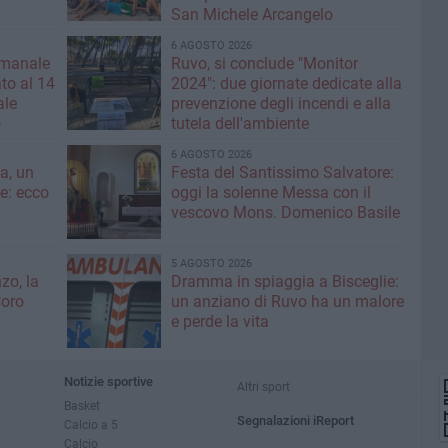
San Michele Arcangelo
6 AGOSTO 2026
imanale
Ruvo, si conclude "Monitor
to al 14
2024": due giornate dedicate alla
ale
prevenzione degli incendi e alla
o
tutela dell'ambiente
6 AGOSTO 2026
a, un
Festa del Santissimo Salvatore:
ce: ecco
oggi la solenne Messa con il
vescovo Mons. Domenico Basile
5 AGOSTO 2026
zo, la
Dramma in spiaggia a Bisceglie:
Coro
un anziano di Ruvo ha un malore
e perde la vita
Notizie sportive
Altri sport
Basket
Segnalazioni iReport
Calcio a 5
Calcio