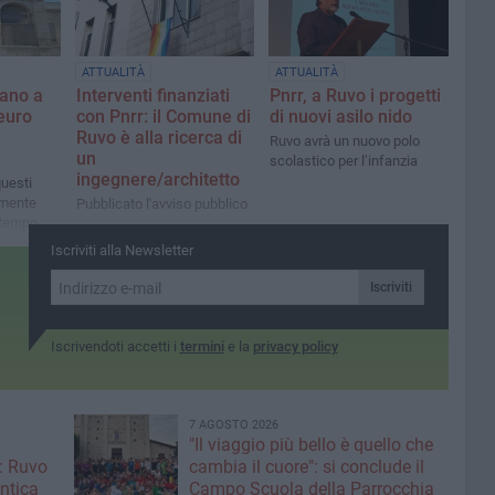
ATTUALITÀ
ATTUALITÀ
vano a
Interventi finanziati
Pnrr, a Ruvo i progetti
euro
con Pnrr: il Comune di
di nuovi asilo nido
Ruvo è alla ricerca di
Ruvo avrà un nuovo polo
un
scolastico per l’infanzia
ingegnere/architetto
questi
lmente
Pubblicato l'avviso pubblico
l tempo
 alunni
Iscriviti alla Newsletter
io»
Iscriviti
Iscrivendoti accetti i
termini
e la
privacy policy
7 AGOSTO 2026
"Il viaggio più bello è quello che
: Ruvo
cambia il cuore": si conclude il
antica
Campo Scuola della Parrocchia