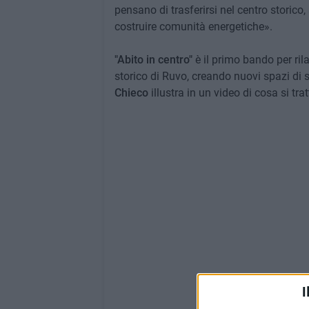
pensano di trasferirsi nel centro storico
costruire comunità energetiche».
"Abito in centro"
è il primo bando per rila
storico di Ruvo, creando nuovi spazi di 
Chieco
illustra in un video di cosa si trat
I