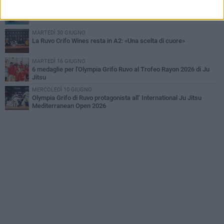
GIOVEDÌ 23 LUGLIO
La Crifo Wines Ruvo in campo per il Memorial Fabrizio Di Flavio
MARTEDÌ 30 GIUGNO
La Ruvo Crifo Wines resta in A2: «Una scelta di cuore»
MARTEDÌ 16 GIUGNO
6 medaglie per l'Olympia Grifo Ruvo al Trofeo Rayon 2026 di Ju
Jitsu
MERCOLEDÌ 10 GIUGNO
Olympia Grifo di Ruvo protagonista all’ International Ju Jitsu
Mediterranean Open 2026