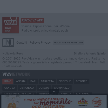
RUVOVIVA APP
Scarica l'applicazione per iPhone,
iPad e Android e ricevi notizie push
Contatti
Policy e Privacy
GOCITY NEWS PLATFORM
Notizie da
Ruvo
Direttore
Antonio Quinto
© 2001-2026 RuvoViva è un portale gestito da InnovaNews srl. Partita iva
08059640725. Testata giornalistica registrata presso il Tribunale di Trani. Tutti
i diritti riservati.
RUVO
ANDRIA
BARI
BARLETTA
BISCEGLIE
BITONTO
CANOSA
CERIGNOLA
CORATO
GIOVINAZZO
MARGHERITA DI SAVOIA
MINERVINO
MODUGNO
MOLFETTA
PUGLIA
SAN FERDINANDO
SPINAZZOLA
TERLIZZI
TRANI
TRINITAPOLI