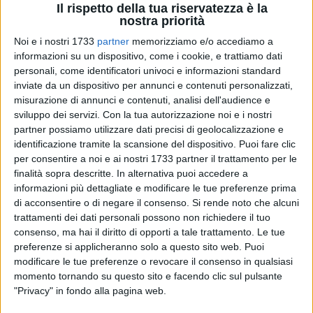
Il rispetto della tua riservatezza è la
nostra priorità
Noi e i nostri 1733
partner
memorizziamo e/o accediamo a
informazioni su un dispositivo, come i cookie, e trattiamo dati
personali, come identificatori univoci e informazioni standard
inviate da un dispositivo per annunci e contenuti personalizzati,
misurazione di annunci e contenuti, analisi dell'audience e
sviluppo dei servizi.
Con la tua autorizzazione noi e i nostri
Il 2022 del calcio a 5 inizia con Nanà ai vertici della
partner possiamo utilizzare dati precisi di geolocalizzazione e
classifica marcatrici della Serie A2 - girone C del futsal
identificazione tramite la scansione del dispositivo. Puoi fare clic
femminile.
per consentire a noi e ai nostri 1733 partner il trattamento per le
finalità sopra descritte. In alternativa puoi accedere a
La giocatrice brasiliana, "ruvese d'adozione", infatti è terza
informazioni più dettagliate e modificare le tue preferenze prima
di acconsentire o di negare il consenso.
Si rende noto che alcuni
nella lista con 8 reti messe a segno con la maglia della Nox
trattamenti dei dati personali possono non richiedere il tuo
Molfetta, società dell'altro "ruvese d'adozione", ovvero
consenso, ma hai il diritto di opporti a tale trattamento. Le tue
Luciano Savi, il presidente del team biancorosso.
preferenze si applicheranno solo a questo sito web. Puoi
Nanà, ormai stabilmente a Ruvo con il marito Massimiliano
modificare le tue preferenze o revocare il consenso in qualsiasi
Bellarte e con la famiglia, ha deciso in estate di giocare per il
momento tornando su questo sito e facendo clic sul pulsante
team della città vicina realizzando il primo gol in A2 per le
"Privacy" in fondo alla pagina web.
molfettesi, all'esordio con il Florida, il gol vittoria contro