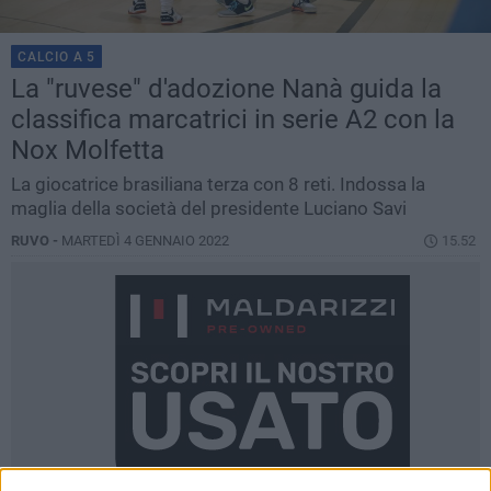
CALCIO A 5
La "ruvese" d'adozione Nanà guida la
classifica marcatrici in serie A2 con la
Nox Molfetta
La giocatrice brasiliana terza con 8 reti. Indossa la
maglia della società del presidente Luciano Savi
RUVO -
MARTEDÌ 4 GENNAIO 2022
15.52